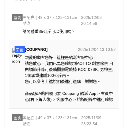
黑配白 | 49 x 37 x 123~131cm
2025/12/03
諮詢
酷澎
20:14:56
請問體重85公斤可以使用嗎？
[COUPANG]
2025/12/04 13:10:52
回覆
親愛的顧客您好，這裡是酷澎客服中心，
請您放心，我們已為您確認到AOTTO 創意傢俱 自
由調節升降可後躺擱腳電競椅 KOC-07BK, 男神黑,
1個承重建議100公斤內。
您可以參考上述說明後進行選購，謝謝您。
商品Q&A的回覆可於 Coupang 酷澎 App > 會員中
心(右下角人像) > 客服中心 > 諮詢紀錄中進行確認
黑配白 | 49 x 37 x 123~131cm
2025/11/09
諮詢
酷澎
23:23:54