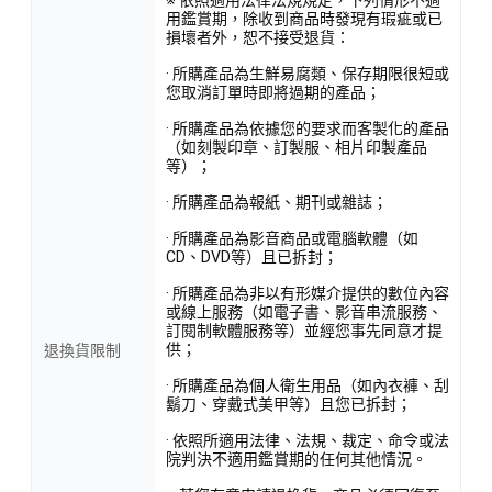
用鑑賞期，除收到商品時發現有瑕疵或已
損壞者外，恕不接受退貨：
· 所購產品為生鮮易腐類、保存期限很短或
您取消訂單時即將過期的產品；
· 所購產品為依據您的要求而客製化的產品
（如刻製印章、訂製服、相片印製產品
等）；
· 所購產品為報紙、期刊或雜誌；
· 所購產品為影音商品或電腦軟體（如
CD、DVD等）且已拆封；
· 所購產品為非以有形媒介提供的數位內容
或線上服務（如電子書、影音串流服務、
訂閱制軟體服務等）並經您事先同意才提
供；
退換貨限制
· 所購產品為個人衛生用品（如內衣褲、刮
鬍刀、穿戴式美甲等）且您已拆封；
· 依照所適用法律、法規、裁定、命令或法
院判決不適用鑑賞期的任何其他情況。