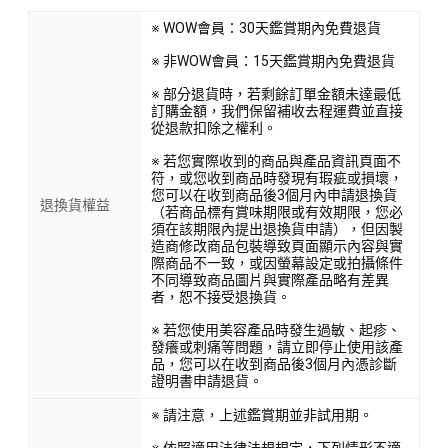
※ WOW會員：30天鑑賞期內免費退貨
※ 非WOW會員：15天鑑賞期內免費退貨
※ 部分退貨時，若剩餘訂單金額未達最低
訂購金額，我們保留補收去程運費並直接
從退款扣除之權利。
※ 若您實際收到的商品與產品資訊頁面不
符，或您收到商品時發現有瑕疵或損壞，
您可以在收到商品後3個月內申請退換貨
退換貨權益
（若商品標有賞味期限或有效期限，您必
須在該期限內提出退換貨申請），但因製
造商修改商品包裝導致頁面顯示內容與實
際商品不一致，或因螢幕設定或拍攝條件
不同導致商品圖片與實際產品略有差異
者，恕不接受退換貨。
※ 若您使用美容產品時發生過敏、起疹、
發癢或刺痛等問題，請立即停止使用該產
品，您可以在收到商品後3個月內憑診斷
證明書申請退貨。
※ 請注意，上述鑑賞期並非試用期。
※ 依照適用法律法規規定，下列情形不適