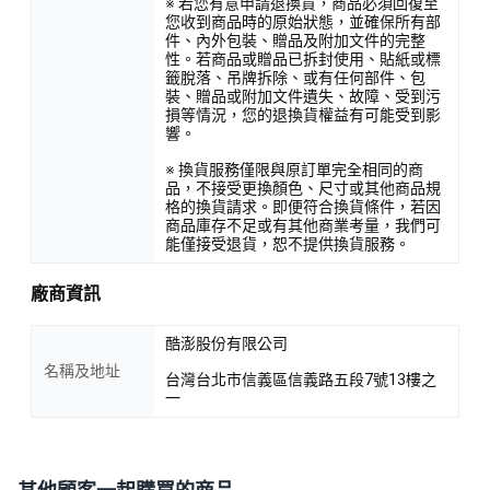
※ 若您有意申請退換貨，商品必須回復至
您收到商品時的原始狀態，並確保所有部
件、內外包裝、贈品及附加文件的完整
性。若商品或贈品已拆封使用、貼紙或標
籤脫落、吊牌拆除、或有任何部件、包
裝、贈品或附加文件遺失、故障、受到污
損等情況，您的退換貨權益有可能受到影
響。
※ 換貨服務僅限與原訂單完全相同的商
品，不接受更換顏色、尺寸或其他商品規
格的換貨請求。即便符合換貨條件，若因
商品庫存不足或有其他商業考量，我們可
能僅接受退貨，恕不提供換貨服務。
廠商資訊
酷澎股份有限公司
名稱及地址
台灣台北市信義區信義路五段7號13樓之
一