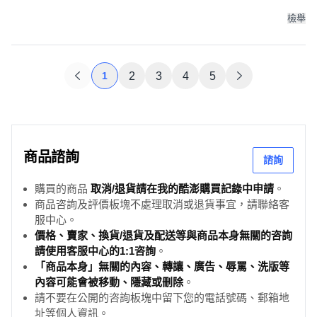
白, 49 x 37 x 123~131cm
檢舉
1
2
3
4
5
商品諮詢
諮詢
購買的商品
取消/退貨請在我的酷澎購買記錄中申請
。
商品咨詢及評價板塊不處理取消或退貨事宜，請聯絡客
服中心。
價格、賣家、換貨/退貨及配送等與商品本身無關的咨詢
請使用客服中心的1:1咨詢
。
「商品本身」無關的內容、轉讓、廣告、辱罵、洗版等
內容可能會被移動、隱藏或刪除
。
請不要在公開的咨詢板塊中留下您的電話號碼、郵箱地
址等個人資訊。