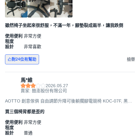
雖然椅子坐起來很舒服，不滿一年，腳墊裂成兩半，讓我跌倒
使用便利
非常方便
程度
設計
非常喜歡
對24位有幫助
檢舉
馬*維
2026.05.27
賣家: 酷澎股份有限公司
AOTTO 創意傢俱 自由調節升降可後躺擱腳電競椅 KOC-07F, 黑配
白, 49 x 37 x 123~131cm
買三個椅背都是歪的
使用便利
非常方便
程度
設計
普通