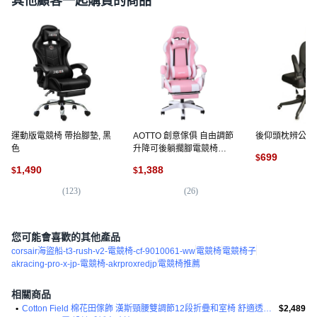
其他顧客一起購買的商品
運動版電競椅 帶抬腳墊, 黑
AOTTO 創意傢俱 自由調節
後仰頭枕辨公椅,
色
升降可後躺擱腳電競椅
699
$
KOC-07F, 粉配白
1,490
1,388
$
$
(
6
(
123
)
(
26
)
您可能會喜歡的其他產品
corsair海盜船-t3-rush-v2-電競椅-cf-9010061-ww
電競椅
電競椅子
akracing-pro-x-jp-電競椅-akrproxredjp
電競椅推薦
相關商品
•
Cotton Field 棉花田傢飾 漢斯頸腰雙調節12段折疊和室椅 舒適透氣 收納
$2,489