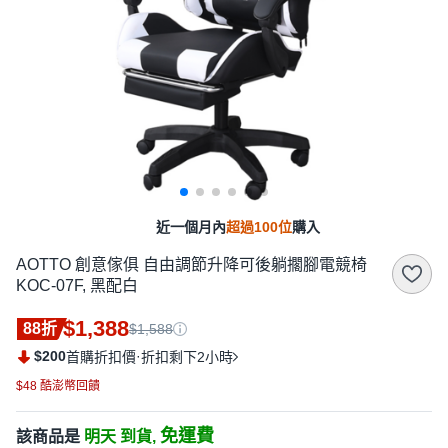
近一個月內
超過100位
購入
AOTTO 創意傢俱 自由調節升降可後躺擱腳電競椅
KOC-07F, 黑配白
$1,388
88折
$1,588
$200
·
首購折扣價
折扣剩下2小時
$48 酷澎幣回饋
免運費
該商品是
明天 到貨,