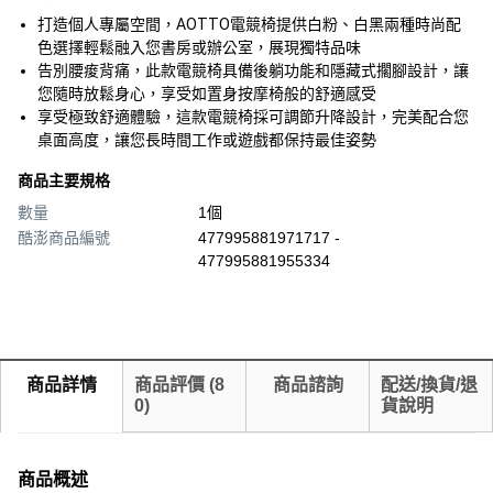
打造個人專屬空間，AOTTO電競椅提供白粉、白黑兩種時尚配
色選擇輕鬆融入您書房或辦公室，展現獨特品味
告別腰痠背痛，此款電競椅具備後躺功能和隱藏式擱腳設計，讓
您隨時放鬆身心，享受如置身按摩椅般的舒適感受
享受極致舒適體驗，這款電競椅採可調節升降設計，完美配合您
桌面高度，讓您長時間工作或遊戲都保持最佳姿勢
商品主要規格
數量
1個
酷澎商品編號
477995881971717 -
477995881955334
商品詳情
商品評價
(
8
商品諮詢
配送/換貨/退
0
)
貨說明
商品概述