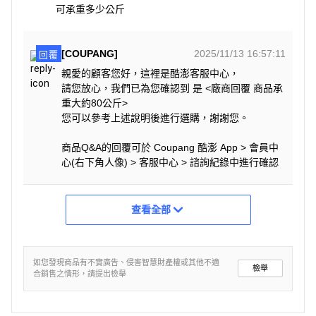
可承重多少公斤
[COUPANG]
2025/11/13 16:57:11
回覆
親愛的顧客您好，這裡是酷澎客服中心，
請您放心，我們已為您確認到 是 <廠商回覆 商品承
重大約80公斤>
您可以參考上述說明後進行選購，謝謝您。
商品Q&A的回覆可於 Coupang 酷澎 App > 會員中
心(右下角人像) > 客服中心 > 諮詢紀錄中進行確認
查看全部
如您發現商品有不實廣告、侵害智慧財產權或其他不適
檢舉
合銷售之情形，請提出檢舉