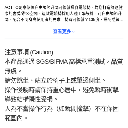
AOTTO創意傢俱自由調節升降可後躺擱腳電競椅，為您打造舒適健
康的書房/辦公空間。這款電競椅採用人體工學設計，可自由調節升
降，配合不同身高使用者的需求。椅背可後躺至135度，搭配隱藏式
抽拉擱腳，讓您在工作或遊戲之餘，也能享受片刻的放鬆。聯動扶
手提供額外支撐，五爪尼龍椅腳穩固耐用，讓您使用。白粉、白黑
查看更多
雙色可選，輕鬆搭配各種風格的居家環境。
注意事項 (Caution)
本產品通過 SGS/BIFMA 高標承重測試，品質
無虞。
請勿跳坐、站立於椅子上或單邊側坐。
操作後躺時請保持重心居中，避免瞬時衝擊
導致結構隱性受損。
人為不當操作行為（如瞬間撞擊）不在保固
範圍內。