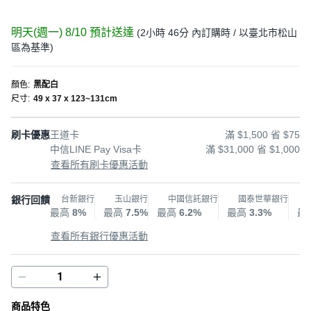
明天(週一) 8/10
預計送達
(
2小時 46分
內訂購時
/ 以臺北市松山
區為基準
)
顏色
:
黑配白
尺寸
:
49 x 37 x 123~131cm
刷卡優惠
王道卡
滿 $1,500 省 $75
中信LINE Pay Visa卡
滿 $31,000 省 $1,000
查看所有刷卡優惠活動
銀行回饋
台新銀行
玉山銀行
中國信託銀行
國泰世華銀行
最高
8%
最高
7.5%
最高
6.2%
最高
3.3%
最
查看所有銀行優惠活動
商品特色