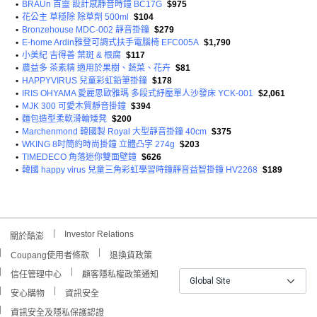
•
BRAUn 百靈 設計感靜音時鐘 BC17G
$975
•
花公主 草穩除 除草劑 500ml
$104
•
Bronzehouse MDC-002 靜音掛鐘
$279
•
E-home Ardin雅登可調式扶手電腦椅 EFC005A
$1,790
•
小美紀 吉得善 葉斑 & 根腐
$117
•
農益多 茶素精 適用於果樹、蔬菜、花卉
$81
•
HAPPYVIRUS 兒童彩虹鉛筆掛鐘
$178
•
IRIS OHYAMA 愛麗思歐雅瑪 多段式紓壓單人沙發床 YCK-001
$2,061
•
MJK 300 可愛木質靜音掛鐘
$394
•
麵包造型柔軟滑輪矮凳
$200
•
Marchenmond 韓國製 Royal 大型靜音掛鐘 40cm
$375
•
WKING 8吋簡約時尚掛鐘 立體凸字 274g
$203
•
TIMEDECO 角落迷你雙面壁鐘
$626
•
韓國 happy virus 兒童三角彩虹學習時鐘靜音益智掛鐘 HV2268
$189
Investor Relations
關於酷澎
Coupang使用者條款
退換貨政策
信任管理中心
顧客隱私權政策通知
Global Site
安心購物
資訊安全
資訊安全及隱私保護認證