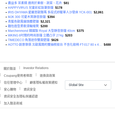
•
農益多 茶素精 適用於果樹、蔬菜、花卉
$81
•
HAPPYVIRUS 兒童彩虹鉛筆掛鐘
$178
•
IRIS OHYAMA 愛麗思歐雅瑪 多段式紓壓單人沙發床 YCK-001
$2,061
•
MJK 300 可愛木質靜音掛鐘
$394
•
青藍色歐風貓頭鷹壁鐘
$2,321
•
麵包造型柔軟滑輪矮凳
$200
•
Marchenmond 韓國製 Royal 大型靜音掛鐘 40cm
$375
•
WKING 8吋簡約時尚掛鐘 立體凸字 274g
$203
•
TIMEDECO 角落迷你雙面壁鐘
$626
•
AOTTO 創意傢俱 北歐風簡約雙抽梳妝台 不含化妝椅 FT-017 80 x 40 x 120cm
$488
Investor Relations
關於酷澎
Coupang使用者條款
退換貨政策
信任管理中心
顧客隱私權政策通知
Global Site
安心購物
資訊安全
資訊安全及隱私保護認證
加入酷澎商城