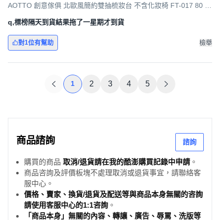
AOTTO 創意傢俱 北歐風簡約雙抽梳妝台 不含化妝椅 FT-017 80 x
40 x 120cm, 木紋
q,標榜隔天到貨結果拖了一星期才到貨
對1位有幫助
檢舉
1
2
3
4
5
商品諮詢
諮詢
購買的商品
取消/退貨請在我的酷澎購買記錄中申請
。
商品咨詢及評價板塊不處理取消或退貨事宜，請聯絡客
服中心。
價格、賣家、換貨/退貨及配送等與商品本身無關的咨詢
請使用客服中心的1:1咨詢
。
「商品本身」無關的內容、轉讓、廣告、辱罵、洗版等