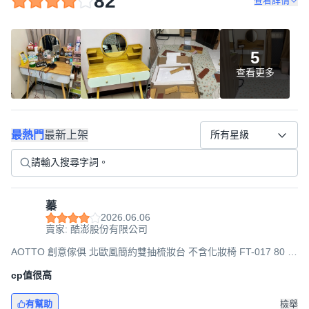
82
查看詳情
5
查看更多
最熱門
最新上架
所有星級
蓁
2026.06.06
賣家: 酷澎股份有限公司
AOTTO 創意傢俱 北歐風簡約雙抽梳妝台 不含化妝椅 FT-017 80 x
40 x 120cm, 木紋
cp值很高
有幫助
檢舉