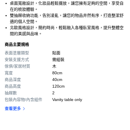
桌面寬敞設計，化妝品輕鬆擺放，讓您擁有足夠的空間，享受自
在的梳妝體驗。
雙抽屜收納功能，告別凌亂，讓您的物品井然有序，打造整潔舒
適的個人空間。
北歐風格設計，簡約時尚，輕鬆融入各種臥室風格，提升整體空
間的美感與品味。
商品主要規格
表面塗層類型
貼面
安裝支援方式
需組裝
傢俱/家居材質
木
寬度
80cm
商品深度
40cm
商品高度
120cm
抽屜數
2
包裝內容物/內含組件
Vanity table only
查看更多