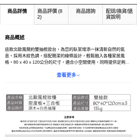
商品詳情
商品評價
(
8
商品諮詢
配送/換貨/退
2
)
貨說明
商品概述
這款北歐風簡約雙抽梳妝台，為您的臥室增添一抹清新自然的氣
息。採用木紋色調，搭配簡潔的線條設計，輕鬆融入各種家居風
格。80 x 40 x 120公分的尺寸，適合小空間使用，同時提供足夠的
收納空間。雙抽屜設計，方便您分類存放化妝品、首飾等物品，讓
桌面保持整潔。檯面兩側設有開放式置物架，方便您隨手拿取常用
查看更多
物品。這款梳妝台不僅美觀實用，更能提升您的生活品質。