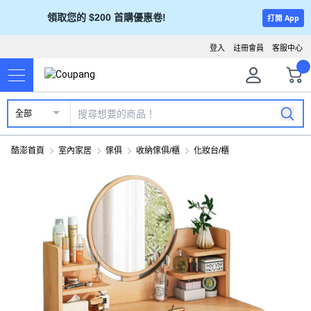
領取您的 $200 首購優惠卷!
打開 App
登入
註冊會員
客服中心
全部
酷澎首頁
室內家居
傢俱
收納傢俱/櫃
化妝台/櫃