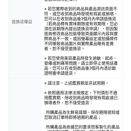
※ 若您實際收到的商品與產品資訊頁面不
符，或您收到商品時發現有瑕疵或損壞，
您可以在收到商品後3個月內申請退換貨
退換貨權益
（若商品標有賞味期限或有效期限，您必
須在該期限內提出退換貨申請），但因製
造商修改商品包裝導致頁面顯示內容與實
際商品不一致，或因螢幕設定或拍攝條件
不同導致商品圖片與實際產品略有差異
者，恕不接受退換貨。
※ 若您使用美容產品時發生過敏、起疹、
發癢或刺痛等問題，請立即停止使用該產
品，您可以在收到商品後3個月內憑診斷
證明書申請退貨。
※ 請注意，上述鑑賞期並非試用期。
※ 依照適用法律法規規定，下列情形不適
用鑑賞期，除收到商品時發現有瑕疵或已
損壞者外，恕不接受退貨：
· 所購產品為生鮮易腐類、保存期限很短或
您取消訂單時即將過期的產品；
· 所購產品為依據您的要求而客製化的產品