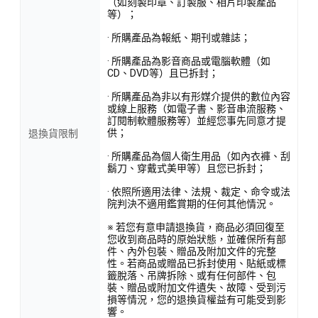
（如刻製印章、訂製服、相片印製產品
等）；
· 所購產品為報紙、期刊或雜誌；
· 所購產品為影音商品或電腦軟體（如
CD、DVD等）且已拆封；
· 所購產品為非以有形媒介提供的數位內容
或線上服務（如電子書、影音串流服務、
訂閱制軟體服務等）並經您事先同意才提
供；
退換貨限制
· 所購產品為個人衛生用品（如內衣褲、刮
鬍刀、穿戴式美甲等）且您已拆封；
· 依照所適用法律、法規、裁定、命令或法
院判決不適用鑑賞期的任何其他情況。
※ 若您有意申請退換貨，商品必須回復至
您收到商品時的原始狀態，並確保所有部
件、內外包裝、贈品及附加文件的完整
性。若商品或贈品已拆封使用、貼紙或標
籤脫落、吊牌拆除、或有任何部件、包
裝、贈品或附加文件遺失、故障、受到污
損等情況，您的退換貨權益有可能受到影
響。