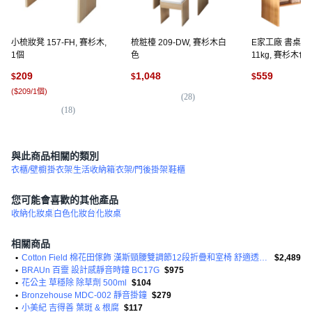
小梳妝凳 157-FH, 賽杉木,
梳粧檯 209-DW, 賽杉木白
E家工廠 書桌 14
1個
色
11kg, 賽杉木色,
209
1,048
559
$
$
$
(
$209/1個
)
(
28
)
(
8
(
18
)
與此商品相關的類別
衣櫃/壁櫥
掛衣架
生活收納箱
衣架/門後掛架
鞋櫃
您可能會喜歡的其他產品
收納化妝桌
白色化妝台
化妝桌
相關商品
•
Cotton Field 棉花田傢飾 漢斯頸腰雙調節12段折疊和室椅 舒適透氣 收納
$2,489
•
BRAUn 百靈 設計感靜音時鐘 BC17G
$975
•
花公主 草穩除 除草劑 500ml
$104
•
Bronzehouse MDC-002 靜音掛鐘
$279
•
小美紀 吉得善 葉斑 & 根腐
$117