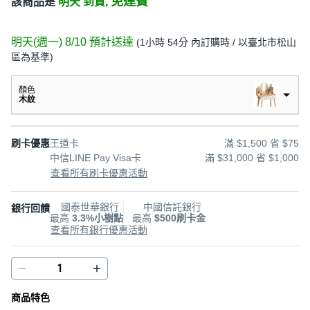
免運費
該商品是
明天 到貨,
明天(週一) 8/10
預計送達
(
1小時 54分
內訂購時
/ 以臺北市松山
區為基準
)
顏色
木紋
刷卡優惠
王道卡
滿 $1,500 省 $75
中信LINE Pay Visa卡
滿 $31,000 省 $1,000
查看所有刷卡優惠活動
國泰世華銀行
中國信託銀行
銀行回饋
最高
3.3%小樹點
最高
$500刷卡金
查看所有銀行優惠活動
商品特色