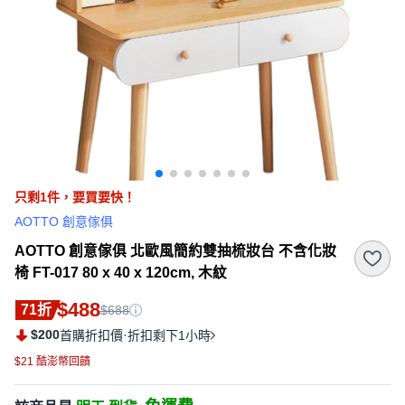
只剩
1
件，
要買要快！
AOTTO 創意傢俱
AOTTO 創意傢俱 北歐風簡約雙抽梳妝台 不含化妝
椅 FT-017 80 x 40 x 120cm, 木紋
$488
71折
$688
$200
·
首購折扣價
折扣剩下1小時
$21 酷澎幣回饋