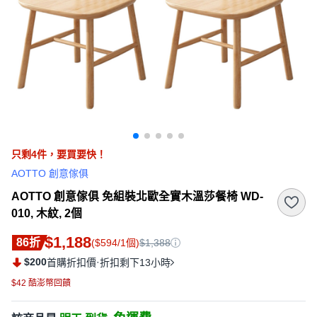
只剩
4
件，
要買要快！
AOTTO 創意傢俱
AOTTO 創意傢俱 免組裝北歐全實木溫莎餐椅 WD-
010, 木紋, 2個
$1,188
86折
($594/1個)
$1,388
$200
·
首購折扣價
折扣剩下13小時
$42 酷澎幣回饋