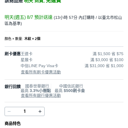
免運費
該商品是
明天 到貨,
明天(週五) 8/7
預計送達
(
13小時 57分
內訂購時
/ 以臺北市松山
區為基準
)
顏色 × 數量
:
木紋 × 2個
刷卡優惠
王道卡
滿 $1,500 省 $75
星展卡
滿 $3,000 省 $100
中信LINE Pay Visa卡
滿 $31,000 省 $1,000
查看所有刷卡優惠活動
國泰世華銀行
中國信託銀行
銀行回饋
最高
3.3%小樹點
最高
$500刷卡金
查看所有銀行優惠活動
商品特色