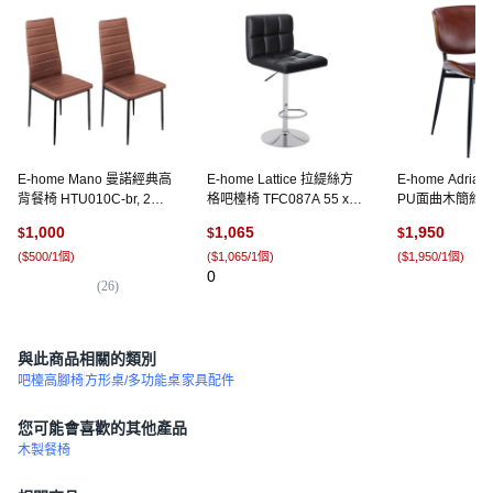
E-home Mano 曼諾經典高
E-home Lattice 拉緹絲方
E-home Adri
背餐椅 HTU010C-br, 2個,
格吧檯椅 TFC087A 55 x
PU面曲木簡約
棕色
54 x 38cm, 黑色, 1個
TFC150B-br, 
1,000
1,065
1,950
$
$
$
(
$500/1個
)
(
$1,065/1個
)
(
$1,950/1個
)
0
(
26
)
(
2
)
與此商品相關的類別
吧檯高腳椅
方形桌/多功能桌
家具配件
您可能會喜歡的其他產品
木製餐椅