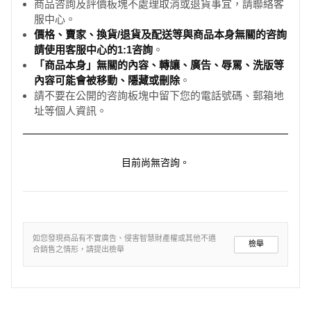
商品咨詢及評價板塊不處理取消或退貨事宜，請聯絡客
服中心。
價格、賣家、換貨/退貨及配送等與商品本身無關的咨詢
請使用客服中心的1:1咨詢
。
「商品本身」無關的內容、轉讓、廣告、辱罵、洗版等
內容可能會被移動、隱藏或刪除
。
請不要在公開的咨詢板塊中留下您的電話號碼、郵箱地
址等個人資訊。
目前尚無咨詢。
如您發現商品有不實廣告、侵害智慧財產權或其他不適
檢舉
合銷售之情形，請提出檢舉