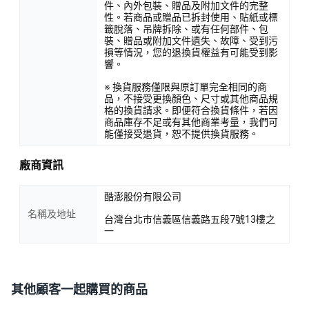
件、內外包裝、贈品及附加文件的完整
性。若商品或贈品已拆封使用、貼紙或標
籤脫落、吊牌拆除、或有任何部件、包
裝、贈品或附加文件遺失、故障、受到污
損等情況，您的退換貨權益有可能受到影
響。
※ 換貨服務僅限與原訂單完全相同的商
品，不接受更換顏色、尺寸或其他商品規
格的換貨請求。即便符合換貨條件，若因
商品庫存不足或有其他商業考量，我們可
能僅接受退貨，恕不提供換貨服務。
廠商資訊
酷澎股份有限公司
名稱及地址
台灣台北市信義區信義路五段7號13樓之
一
其他顧客一起購買的商品