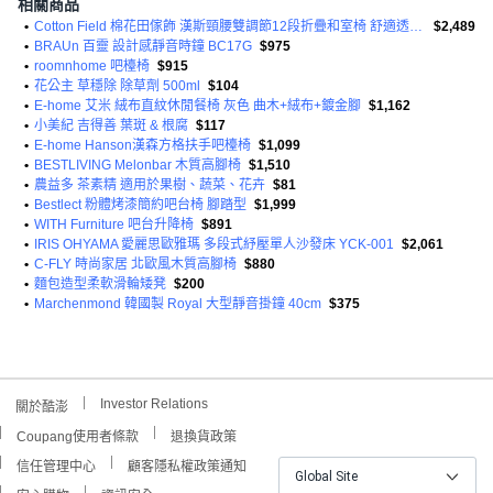
相關商品
•
Cotton Field 棉花田傢飾 漢斯頸腰雙調節12段折疊和室椅 舒適透氣 收納
$2,489
•
BRAUn 百靈 設計感靜音時鐘 BC17G
$975
•
roomnhome 吧檯椅
$915
•
花公主 草穩除 除草劑 500ml
$104
•
E-home 艾米 絨布直紋休閒餐椅 灰色 曲木+絨布+鍍金腳
$1,162
•
小美紀 吉得善 葉斑 & 根腐
$117
•
E-home Hanson漢森方格扶手吧檯椅
$1,099
•
BESTLIVING Melonbar 木質高腳椅
$1,510
•
農益多 茶素精 適用於果樹、蔬菜、花卉
$81
•
Bestlect 粉體烤漆簡約吧台椅 腳踏型
$1,999
•
WITH Furniture 吧台升降椅
$891
•
IRIS OHYAMA 愛麗思歐雅瑪 多段式紓壓單人沙發床 YCK-001
$2,061
•
C-FLY 時尚家居 北歐風木質高腳椅
$880
•
麵包造型柔軟滑輪矮凳
$200
•
Marchenmond 韓國製 Royal 大型靜音掛鐘 40cm
$375
Investor Relations
關於酷澎
Coupang使用者條款
退換貨政策
信任管理中心
顧客隱私權政策通知
Global Site