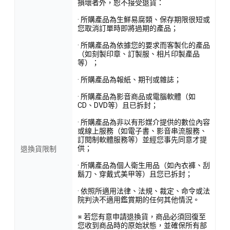
損壞者外，恕不接受退貨：
· 所購產品為生鮮易腐類、保存期限很短或
您取消訂單時即將過期的產品；
· 所購產品為依據您的要求而客製化的產品
（如刻製印章、訂製服、相片印製產品
等）；
· 所購產品為報紙、期刊或雜誌；
· 所購產品為影音商品或電腦軟體（如
CD、DVD等）且已拆封；
· 所購產品為非以有形媒介提供的數位內容
或線上服務（如電子書、影音串流服務、
訂閱制軟體服務等）並經您事先同意才提
供；
退換貨限制
· 所購產品為個人衛生用品（如內衣褲、刮
鬍刀、穿戴式美甲等）且您已拆封；
· 依照所適用法律、法規、裁定、命令或法
院判決不適用鑑賞期的任何其他情況。
※ 若您有意申請退換貨，商品必須回復至
您收到商品時的原始狀態，並確保所有部