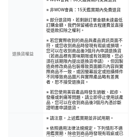
※ 非WOW會員：15天鑑賞期內免費退貨
※ 部分退貨時，若剩餘訂單金額未達最低
訂購金額，我們保留補收去程運費並直接
從退款扣除之權利。
※ 若您實際收到的商品與產品資訊頁面不
符，或您收到商品時發現有瑕疵或損壞，
您可以在收到商品後3個月內申請退換貨
退換貨權益
（若商品標有賞味期限或有效期限，您必
須在該期限內提出退換貨申請），但因製
造商修改商品包裝導致頁面顯示內容與實
際商品不一致，或因螢幕設定或拍攝條件
不同導致商品圖片與實際產品略有差異
者，恕不接受退換貨。
※ 若您使用美容產品時發生過敏、起疹、
發癢或刺痛等問題，請立即停止使用該產
品，您可以在收到商品後3個月內憑診斷
證明書申請退貨。
※ 請注意，上述鑑賞期並非試用期。
※ 依照適用法律法規規定，下列情形不適
用鑑賞期，除收到商品時發現有瑕疵或已