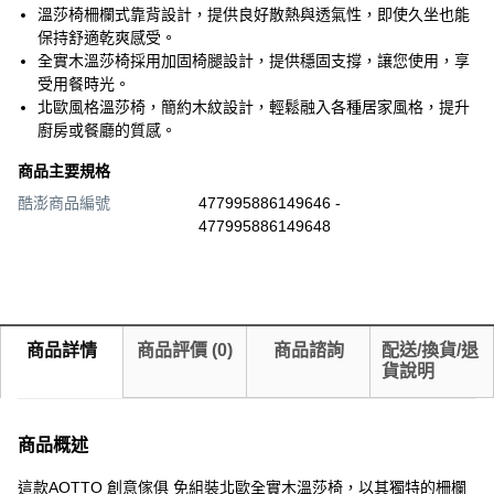
溫莎椅柵欄式靠背設計，提供良好散熱與透氣性，即使久坐也能
保持舒適乾爽感受。
全實木溫莎椅採用加固椅腿設計，提供穩固支撐，讓您使用，享
受用餐時光。
北歐風格溫莎椅，簡約木紋設計，輕鬆融入各種居家風格，提升
廚房或餐廳的質感。
商品主要規格
酷澎商品編號
477995886149646 -
477995886149648
商品詳情
商品評價
(
0
)
商品諮詢
配送/換貨/退
貨說明
商品概述
這款AOTTO 創意傢俱 免組裝北歐全實木溫莎椅，以其獨特的柵欄