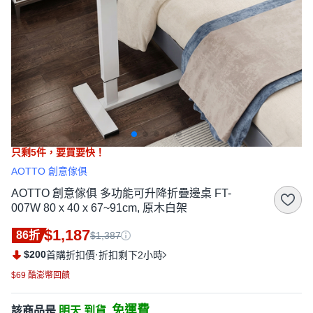
只剩
5
件，
要買要快！
AOTTO 創意傢俱
AOTTO 創意傢俱 多功能可升降折疊邊桌 FT-
007W 80 x 40 x 67~91cm, 原木白架
$1,187
86折
$1,387
$200
·
首購折扣價
折扣剩下2小時
$69 酷澎幣回饋
免運費
該商品是
明天 到貨,