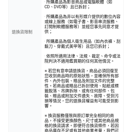
· 所購產品為影音商品或電腦軟體（如
CD、DVD等）且已拆封；
· 所購產品為非以有形媒介提供的數位內容
或線上服務（如電子書、影音串流服務、
訂閱制軟體服務等）並經您事先同意才提
供；
退換貨限制
· 所購產品為個人衛生用品（如內衣褲、刮
鬍刀、穿戴式美甲等）且您已拆封；
· 依照所適用法律、法規、裁定、命令或法
院判決不適用鑑賞期的任何其他情況。
※ 若您有意申請退換貨，商品必須回復至
您收到商品時的原始狀態，並確保所有部
件、內外包裝、贈品及附加文件的完整
性。若商品或贈品已拆封使用、貼紙或標
籤脫落、吊牌拆除、或有任何部件、包
裝、贈品或附加文件遺失、故障、受到污
損等情況，您的退換貨權益有可能受到影
響。
※ 換貨服務僅限與原訂單完全相同的商
品，不接受更換顏色、尺寸或其他商品規
格的換貨請求。即便符合換貨條件，若因
商品庫存不足或有其他商業考量，我們可