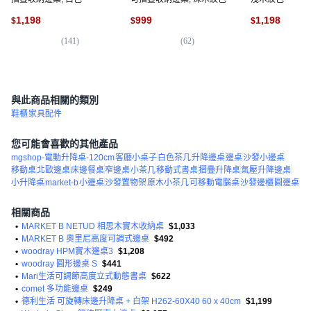
1,198
999
1,198
$
$
$
(
141
)
(
62
)
(
4
與此商品相關的類別
鞋櫃
家具配件
您可能會喜歡的其他產品
mgshop-電動升降桌-120cm
客廳小桌子
白色茶几
升降邊桌
邊桌
沙發小邊桌
移動桌
北歐邊桌
床邊餐桌
窄邊桌
小茶几
移動式書桌
摺疊升降桌
氣壓升降邊桌
小升降桌
market-b
小邊桌
沙發置物架
原木小茶几
可移動電腦桌
沙發邊櫃
圓邊桌
相關商品
•
MARKET B NETUD 相思木實木收納桌
$1,033
•
MARKET B 奧里尼高度可調式邊桌
$492
•
woodray HPM實木邊桌3
$1,208
•
woodray 圓形邊桌 S
$441
•
Mari生活可調節高度立式動態書桌
$622
•
comet 多功能邊桌
$249
•
德利生活 可旋轉床邊升降桌 + 白架 H262-60X40 60 x 40cm
$1,199