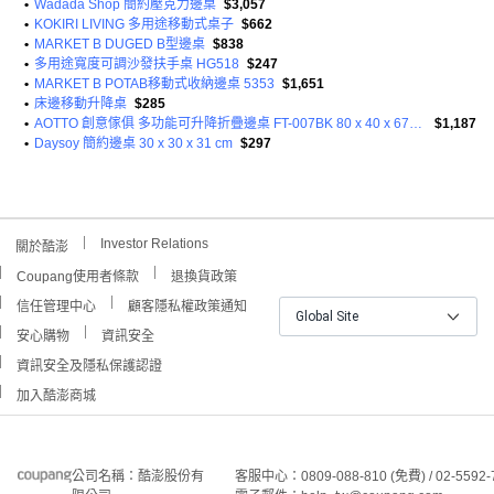
•
Wadada Shop 簡約壓克力邊桌
$3,057
•
KOKIRI LIVING 多用途移動式桌子
$662
•
MARKET B DUGED B型邊桌
$838
•
多用途寬度可調沙發扶手桌 HG518
$247
•
MARKET B POTAB移動式收納邊桌 5353
$1,651
•
床邊移動升降桌
$285
•
AOTTO 創意傢俱 多功能可升降折疊邊桌 FT-007BK 80 x 40 x 67~91cm
$1,187
•
Daysoy 簡約邊桌 30 x 30 x 31 cm
$297
Investor Relations
關於酷澎
Coupang使用者條款
退換貨政策
信任管理中心
顧客隱私權政策通知
Global Site
安心購物
資訊安全
資訊安全及隱私保護認證
加入酷澎商城
公司名稱：酷澎股份有
客服中心：0809-088-810 (免費) / 02-5592-