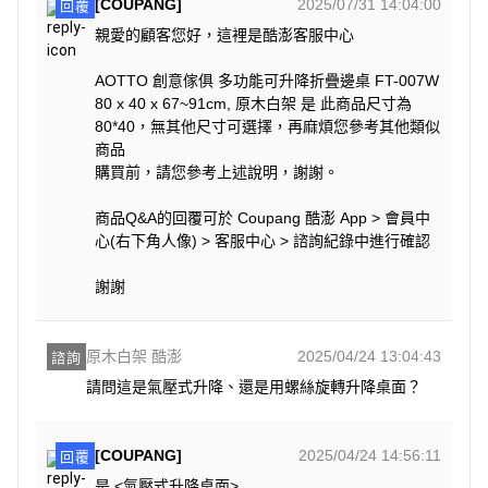
[COUPANG]
2025/07/31 14:04:00
回覆
親愛的顧客您好，這裡是酷澎客服中心
AOTTO 創意傢俱 多功能可升降折疊邊桌 FT-007W
80 x 40 x 67~91cm, 原木白架 是 此商品尺寸為
80*40，無其他尺寸可選擇，再麻煩您參考其他類似
商品
購買前，請您參考上述說明，謝謝。
商品Q&A的回覆可於 Coupang 酷澎 App > 會員中
心(右下角人像) > 客服中心 > 諮詢紀錄中進行確認
謝謝
原木白架 酷澎
2025/04/24 13:04:43
諮詢
請問這是氣壓式升降、還是用螺絲旋轉升降桌面？
[COUPANG]
2025/04/24 14:56:11
回覆
是 <氣壓式升降桌面>