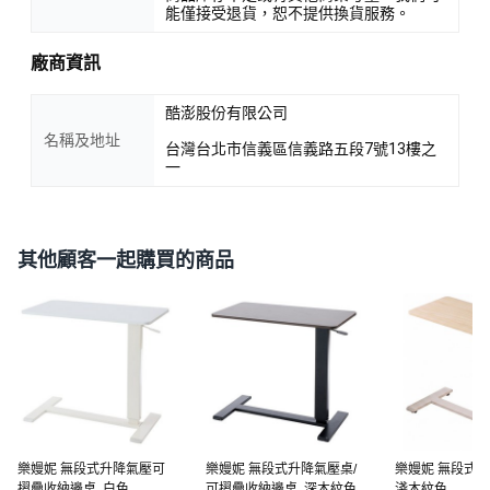
能僅接受退貨，恕不提供換貨服務。
廠商資訊
酷澎股份有限公司
名稱及地址
台灣台北市信義區信義路五段7號13樓之
一
其他顧客一起購買的商品
樂嫚妮 無段式升降氣壓可
樂嫚妮 無段式升降氣壓桌/
樂嫚妮 無段式升
摺疊收納邊桌, 白色
可摺疊收納邊桌, 深木紋色
淺木紋色