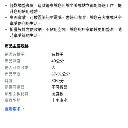
輕鬆調整高度，這款邊桌讓您無論坐著或站立都能舒適工作，提
升您的使用體驗。
桌面寬敞，可放置筆記型電腦、書籍和咖啡，讓您在客廳或臥室
享受便利的生活。
折疊設計方便收納，不佔用空間，讓您的居家環境更加整潔，隨
時享受簡約生活。
商品主要規格
是否有輪子
有輪子
商品深度
40公分
是否可以收納
否
商品高度
67-91公分
寬度
80公分
是否可摺疊
不可折疊
頂部面板材質
密度板
桌腳型態
十字底座
查看更多