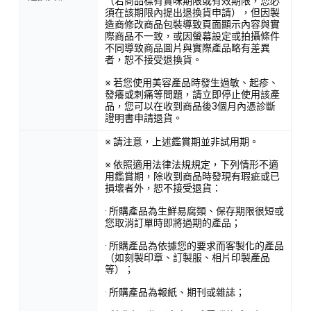
（若商品標有賞味期限或有效期限，您必
須在該期限內提出退換貨申請），但因製
造商修改商品包裝導致頁面顯示內容與實
際商品不一致，或因螢幕設定或拍攝條件
不同導致商品圖片與實際產品略有差異
者，恕不接受退換貨。
※ 若您使用美容產品時發生過敏、起疹、
發癢或刺痛等問題，請立即停止使用該產
品，您可以在收到商品後3個月內憑診斷
證明書申請退貨。
※ 請注意，上述鑑賞期並非試用期。
※ 依照適用法律法規規定，下列情形不適
用鑑賞期，除收到商品時發現有瑕疵或已
損壞者外，恕不接受退貨：
· 所購產品為生鮮易腐類、保存期限很短或
您取消訂單時即將過期的產品；
· 所購產品為依據您的要求而客製化的產品
（如刻製印章、訂製服、相片印製產品
等）；
· 所購產品為報紙、期刊或雜誌；