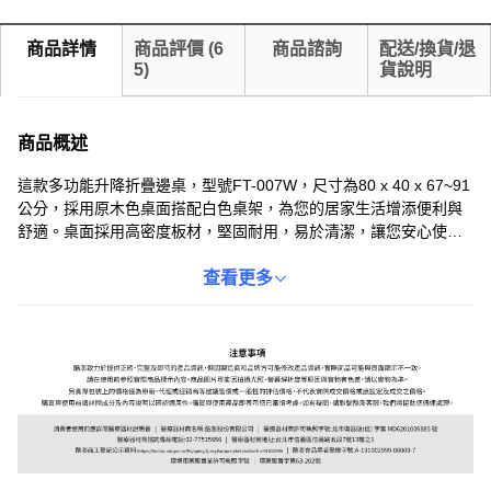
商品詳情
商品評價
(
6
商品諮詢
配送/換貨/退
5
)
貨說明
商品概述
這款多功能升降折疊邊桌，型號FT-007W，尺寸為80 x 40 x 67~91
公分，採用原木色桌面搭配白色桌架，為您的居家生活增添便利與
舒適。桌面採用高密度板材，堅固耐用，易於清潔，讓您安心使
用。碳鋼支架結構穩固，升降功能可根據您的需求調整高度，無論
是在沙發旁、床邊或辦公室，都能輕鬆找到最舒適的使用姿勢。折
查看更多
疊設計方便收納，不佔空間，是小戶型家庭的理想選擇。無論是閱
讀、工作或用餐，這款邊桌都能滿足您的需求，提升您的生活品
質。