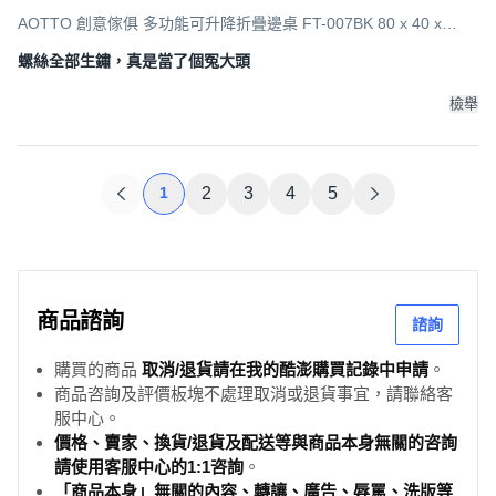
AOTTO 創意傢俱 多功能可升降折疊邊桌 FT-007BK 80 x 40 x
67~91cm, 胡桃黑架
螺絲全部生鏽，真是當了個冤大頭
檢舉
1
2
3
4
5
商品諮詢
諮詢
購買的商品
取消/退貨請在我的酷澎購買記錄中申請
。
商品咨詢及評價板塊不處理取消或退貨事宜，請聯絡客
服中心。
價格、賣家、換貨/退貨及配送等與商品本身無關的咨詢
請使用客服中心的1:1咨詢
。
「商品本身」無關的內容、轉讓、廣告、辱罵、洗版等