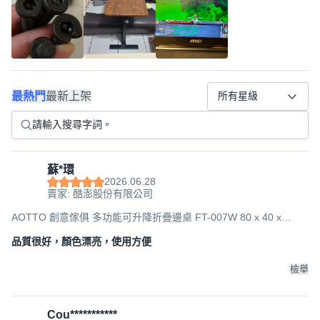
最熱門
最新上架
所有星級
蘇*環
2026.06.28
賣家: 酷澎股份有限公司
AOTTO 創意傢俱 多功能可升降折疊邊桌 FT-007W 80 x 40 x
67~91cm, 原木白架
品質很好，顏色漂亮，使用方便
檢舉
Cou***********