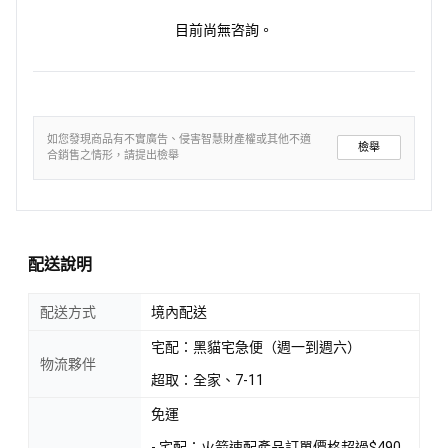
目前尚無咨詢。
如您發現商品有不實廣告、侵害智慧財產權或其他不適
檢舉
合銷售之情形，請提出檢舉
配送說明
配送方式
境內配送
宅配：黑貓宅急便（週一到週六）
物流夥伴
超取：全家、7-11
免運
- 宅配：火箭速配產品訂單價格超過$490