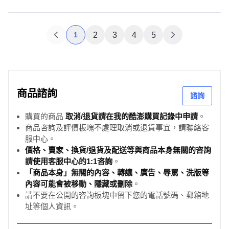
1
2
3
4
5
商品諮詢
諮詢
購買的商品
取消/退貨請在我的酷澎購買記錄中申請
。
商品咨詢及評價板塊不處理取消或退貨事宜，請聯絡客
服中心。
價格、賣家、換貨/退貨及配送等與商品本身無關的咨詢
請使用客服中心的1:1咨詢
。
「商品本身」無關的內容、轉讓、廣告、辱罵、洗版等
內容可能會被移動、隱藏或刪除
。
請不要在公開的咨詢板塊中留下您的電話號碼、郵箱地
址等個人資訊。