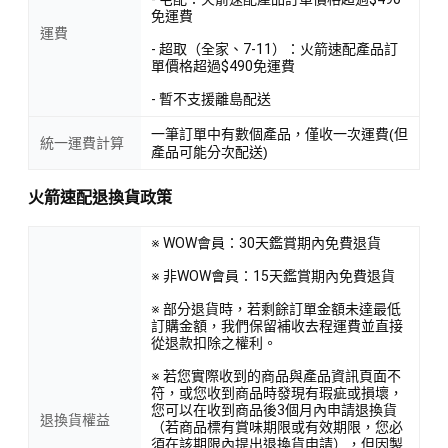
免運費
運費
- 超取（全家、7-11）：火箭速配產品訂
單價格超過$490免運費
- 暫不支援離島配送
一筆訂單中有數個產品，僅收一次運費(但
統一運費計算
產品可能分次配送)
火箭速配退換貨政策
※ WOW會員：30天鑑賞期內免費退貨
※ 非WOW會員：15天鑑賞期內免費退貨
※ 部分退貨時，若剩餘訂單金額未達最低
訂購金額，我們保留補收去程運費並直接
從退款扣除之權利。
※ 若您實際收到的商品與產品資訊頁面不
符，或您收到商品時發現有瑕疵或損壞，
您可以在收到商品後3個月內申請退換貨
退換貨權益
（若商品標有賞味期限或有效期限，您必
須在該期限內提出退換貨申請），但因製