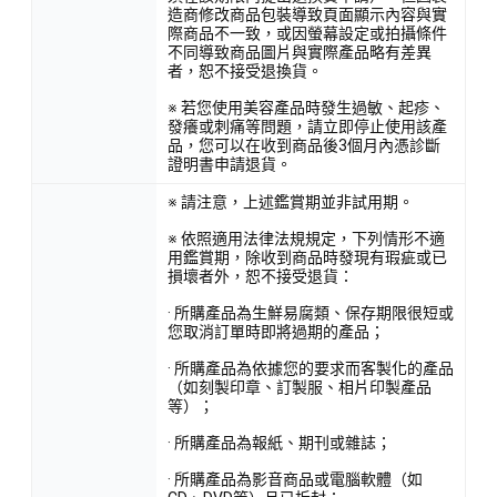
造商修改商品包裝導致頁面顯示內容與實
際商品不一致，或因螢幕設定或拍攝條件
不同導致商品圖片與實際產品略有差異
者，恕不接受退換貨。
※ 若您使用美容產品時發生過敏、起疹、
發癢或刺痛等問題，請立即停止使用該產
品，您可以在收到商品後3個月內憑診斷
證明書申請退貨。
※ 請注意，上述鑑賞期並非試用期。
※ 依照適用法律法規規定，下列情形不適
用鑑賞期，除收到商品時發現有瑕疵或已
損壞者外，恕不接受退貨：
· 所購產品為生鮮易腐類、保存期限很短或
您取消訂單時即將過期的產品；
· 所購產品為依據您的要求而客製化的產品
（如刻製印章、訂製服、相片印製產品
等）；
· 所購產品為報紙、期刊或雜誌；
· 所購產品為影音商品或電腦軟體（如