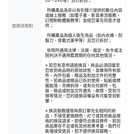
CD、DVD等）且已拆封；
· 所購產品為非以有形媒介提供的數位內容
或線上服務（如電子書、影音串流服務、
訂閱制軟體服務等）並經您事先同意才提
供；
退換貨限制
· 所購產品為個人衛生用品（如內衣褲、刮
鬍刀、穿戴式美甲等）且您已拆封；
· 依照所適用法律、法規、裁定、命令或法
院判決不適用鑑賞期的任何其他情況。
※ 若您有意申請退換貨，商品必須回復至
您收到商品時的原始狀態，並確保所有部
件、內外包裝、贈品及附加文件的完整
性。若商品或贈品已拆封使用、貼紙或標
籤脫落、吊牌拆除、或有任何部件、包
裝、贈品或附加文件遺失、故障、受到污
損等情況，您的退換貨權益有可能受到影
響。
※ 換貨服務僅限與原訂單完全相同的商
品，不接受更換顏色、尺寸或其他商品規
格的換貨請求。即便符合換貨條件，若因
商品庫存不足或有其他商業考量，我們可
能僅接受退貨，恕不提供換貨服務。