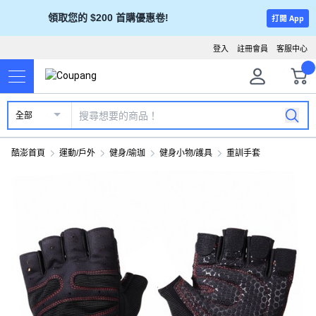
領取您的 $200 首購優惠卷!
打開 App
登入
註冊會員
客服中心
全部
酷澎首頁
運動/戶外
健身/瑜珈
健身小物/護具
重訓手套