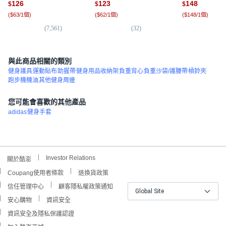
126
123
148
$
$
$
(
$63/1個
)
(
$62/1個
)
(
$148/1個
)
(
7,561
)
(
32
)
(
5
與此商品相關的類別
健身護具
運動貼布
助握帶
健身用品收納架
負重背心
負重沙袋/護腰帶
槓鈴夾
跑步機機油
其他健身周邊
您可能會喜歡的其他產品
adidas
健身手套
Investor Relations
關於酷澎
Coupang使用者條款
退換貨政策
信任管理中心
顧客隱私權政策通知
Global Site
安心購物
資訊安全
資訊安全及隱私保護認證