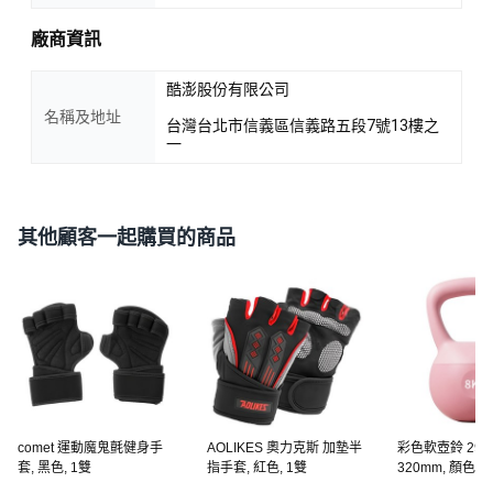
廠商資訊
酷澎股份有限公司
名稱及地址
台灣台北市信義區信義路五段7號13樓之
一
其他顧客一起購買的商品
comet 運動魔鬼氈健身手
AOLIKES 奧力克斯 加墊半
彩色軟壺鈴 290 x
套, 黑色, 1雙
指手套, 紅色, 1雙
320mm, 顏色隨機,
個