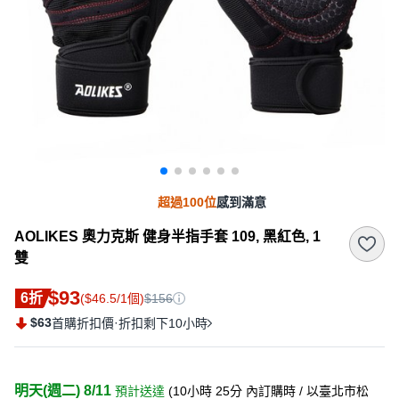
超過100位
感到滿意
AOLIKES 奧力克斯 健身半指手套 109, 黑紅色, 1
雙
$93
6折
($46.5/1個)
$156
$63
·
首購折扣價
折扣剩下10小時
明天(週二) 8/11
預計送達
(
10小時 25分
內訂購時
/ 以臺北市松