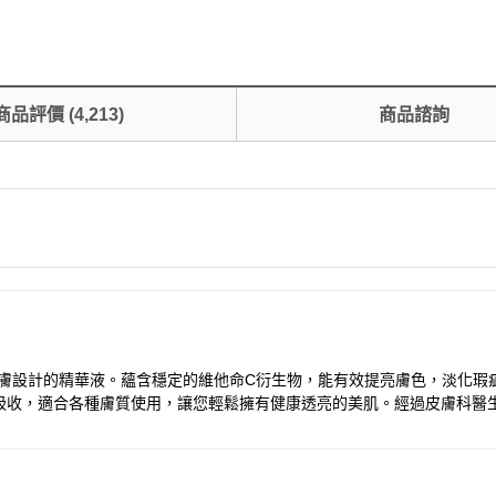
商品評價
(
4,213
)
商品諮詢
均、暗沉肌膚設計的精華液。蘊含穩定的維他命C衍生物，能有效提亮膚色，淡
吸收，適合各種膚質使用，讓您輕鬆擁有健康透亮的美肌。經過皮膚科醫