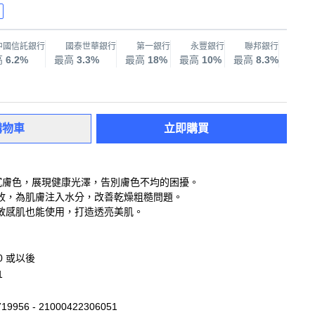
中國信託銀行
國泰世華銀行
第一銀行
永豐銀行
聯邦銀行
兆
高
6.2%
最高
3.3%
最高
18%
最高
10%
最高
8.3%
最高
購物車
立即購買
沉膚色，展現健康光澤，告別膚色不均的困擾。
收，為肌膚注入水分，改善乾燥粗糙問題。
敏感肌也能使用，打造透亮美肌。
20 或以後
1
19956 - 21000422306051