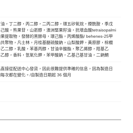
甘油，丁二醇，丙二醇，二丙二醇，環五矽氧烷，煙酰胺，季戊
己酸，熊果苷，山嵛醇，澳洲堅果籽油，抗壞血酸tetraisopalmi
果提取物，發酵的黑酵母，環己酯，丙烯酸酯/ behenes-25甲
酯共聚物，凡士林，月桂基醚硫酸鈉，山梨酸鉀，黃原膠，棕櫚
辛乙二醇，乳酸，苯基丙醇，甘油辛酸酯，聚乙烯醇，羥基乙
基乙醇，香料，氫氧化鉀，苯甲酸鈉，乙基己基甘油，二鈉鯛
品直接從配送中心發貨，因此很難提供準確的信息，因為製造日
每次都在變化。/自製造日期起 36 個月