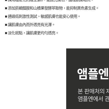
■ 添加菸鹼醯胺和山楂果發酵萃取物，能抑制黑色素生成。
■ 通過低刺激性測試，敏感肌膚也能安心使用。
■ 讓肌膚由內而外透亮有光澤。
■ 淡化斑點，讓肌膚更均勻透亮。