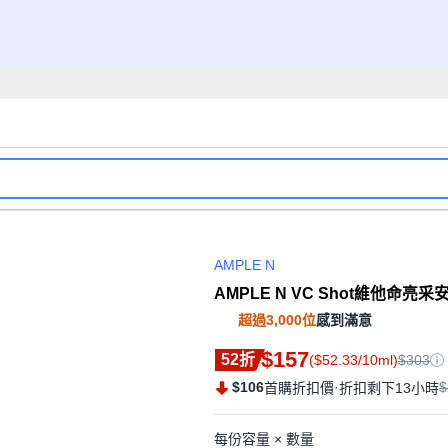
AMPLE N
AMPLE N VC Shot維他命亮采安瓶
超過3,000位
感到滿意
$157
52折
($52.33/10ml)
$303
$106
·
$
首購折扣價
折扣剩下13小時
每份容量 × 數量