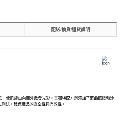
配送/換貨/退貨說明
化瑕疵，使肌膚由內而外散發光彩。其獨特配方還添加了菸鹼醯胺和沙
生測試，確保產品的安全性與有效性。