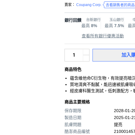
賣家：
Coupang Corp.
去看銷售者的商品
銀行回饋
台新銀行
玉山銀行
最高
8%
最高
7.5%
最
查看所有銀行優惠活動
加入
商品特色
蘊含維他命C衍生物，有效提亮暗
質地清爽不黏膩，能迅速被肌膚吸
經皮膚科醫生測試，低刺激配方，
商品主要規格
保存期限
2028-01-
製造日期
2025-01-2
肌膚問題
提亮
酷澎商品編號
210001457