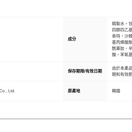
精製水，
四醇四乙基
泰特，沙棘
成分
基丙烯酸
酰寡肽，
酸，苯氧
由於本產
保存期限/有效日期
期和有效期
o., Ltd.
原產地
韓國