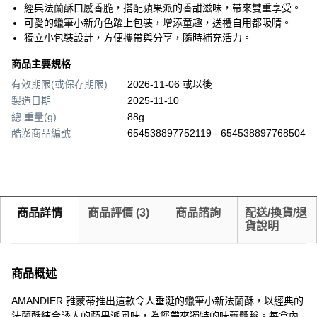
經典法蘭酥口感香脆，搭配蘋果派的香甜滋味，帶來雙重享受。
可愛的蠟筆小新角色躍上包裝，增添童趣，送禮自用都吸睛。
獨立小包裝設計，方便攜帶與分享，隨時補充活力。
商品主要規格
有效期限(或保存期限)
2026-11-06 或以後
製造日期
2025-11-10
總 重量(g)
88g
酷澎商品編號
654538897752119 - 654538897768504
商品詳情
商品評價
(
3
)
商品諮詢
配送/換貨/退
貨說明
商品概述
AMANDIER 雅蒙蒂推出這款令人垂涎的蠟筆小新法蘭酥，以經典的
法蘭酥結合誘人的蘋果派風味，為您帶來獨特的味蕾體驗。每盒內