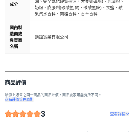
油、完全氫化硬質棕油、大豆卵磷脂)、乳清粉、
成分
奶粉、膨脹劑(碳酸氫 鈉、碳酸氫銨)、食鹽、蘋
果汽水香料、肉桂香料、香草香料
國內製
造商或
鑽鎰實業有限公司
負責商
名稱
商品評價
酷澎上販售之同一商品的商品評價，商品賣家可能有所不同。
商品評價管理原則
3
查看詳情