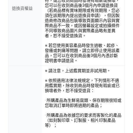
符，或您收到商品時發現有瑕疵或損壞，
您可以在收到商品後3個月內申請退換貨
退換貨權益
（若商品標有賞味期限或有效期限，您必
須在該期限內提出退換貨申請），但因製
造商修改商品包裝導致頁面顯示內容與實
際商品不一致，或因螢幕設定或拍攝條件
不同導致商品圖片與實際產品略有差異
者，恕不接受退換貨。
※ 若您使用美容產品時發生過敏、起疹、
發癢或刺痛等問題，請立即停止使用該產
品，您可以在收到商品後3個月內憑診斷
證明書申請退貨。
※ 請注意，上述鑑賞期並非試用期。
※ 依照適用法律法規規定，下列情形不適
用鑑賞期，除收到商品時發現有瑕疵或已
損壞者外，恕不接受退貨：
· 所購產品為生鮮易腐類、保存期限很短或
您取消訂單時即將過期的產品；
· 所購產品為依據您的要求而客製化的產品
（如刻製印章、訂製服、相片印製產品
等）；