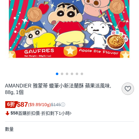
AMANDIER 雅蒙蒂 蠟筆小新法蘭酥 蘋果派風味,
88g, 1個
$87
6折
($9.89/10g)
$145
$58
·
首購折扣價
折扣剩下1小時
數量