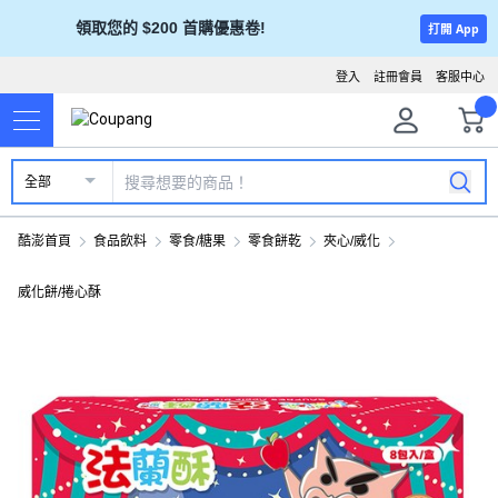
領取您的 $200 首購優惠卷!
打開 App
登入
註冊會員
客服中心
全部
酷澎首頁
食品飲料
零食/糖果
零食餅乾
夾心/威化
威化餅/捲心酥