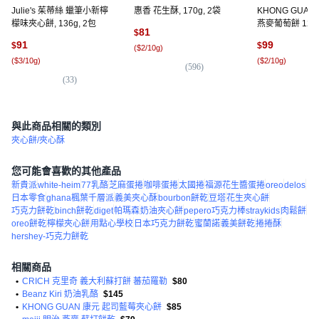
Julie's 茱蒂絲 蠟筆小新檸
惠香 花生酥, 170g, 2袋
KHONG GUAN
檬味夾心餅, 136g, 2包
燕麥葡萄餅 12入, 
81
$
袋
91
99
$
$
(
$2/10g
)
(
$3/10g
)
(
$2/10g
)
(
596
)
(
33
)
(
2
與此商品相關的類別
夾心餅/夾心酥
您可能會喜歡的其他產品
新貴派
white-heim
77乳酪
芝麻蛋捲
咖啡蛋捲
太國捲
福源花生醬蛋捲
oreo
delos
日本零食
ghana楓葉千層派
義美夾心酥
bourbon餅乾
豆塔
花生夾心餅
巧克力餅乾
binch餅乾
diget
帕瑪森
奶油夾心餅
pepero巧克力棒straykids
肉鬆餅
oreo餅乾
檸檬夾心餅
用點心學校
日本巧克力餅乾
蜜蘭諾
義美餅乾
捲捲酥
hershey-巧克力餅乾
相關商品
•
CRICH 克里奇 義大利蘇打餅 蕃茄羅勒
$80
•
Beanz Kiri 奶油乳酪
$145
•
KHONG GUAN 康元 起司藍莓夾心餅
$85