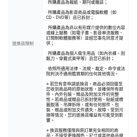
· 所購產品為報紙、期刊或雜誌；
· 所購產品為影音商品或電腦軟體（如
CD、DVD等）且已拆封；
· 所購產品為非以有形媒介提供的數位內容
或線上服務（如電子書、影音串流服務、
訂閱制軟體服務等）並經您事先同意才提
供；
退換貨限制
· 所購產品為個人衛生用品（如內衣褲、刮
鬍刀、穿戴式美甲等）且您已拆封；
· 依照所適用法律、法規、裁定、命令或法
院判決不適用鑑賞期的任何其他情況。
※ 若您有意申請退換貨，商品必須回復至
您收到商品時的原始狀態，並確保所有部
件、內外包裝、贈品及附加文件的完整
性。若商品或贈品已拆封使用、貼紙或標
籤脫落、吊牌拆除、或有任何部件、包
裝、贈品或附加文件遺失、故障、受到污
損等情況，您的退換貨權益有可能受到影
響。
※ 換貨服務僅限與原訂單完全相同的商
品，不接受更換顏色、尺寸或其他商品規