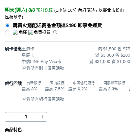
明天(週六) 8/8
預計送達
(
1小時 16分
內訂購時
/ 以臺北市松山
區為基準
)
購買火箭配送商品金額達$490 即享免運費
免運
免費退貨
刷卡優惠
王道卡
滿 $1,500 省 $75
星展卡
滿 $3,000 省 $100
中信LINE Pay Visa卡
滿 $31,000 省 $1,000
查看所有刷卡優惠活動
銀行回饋
台新銀行
玉山銀行
中國信託銀行
國泰世華銀行
最高
8%
最高
7.5%
最高
6.2%
最高
3.3%
最
查看所有銀行優惠活動
商品特色