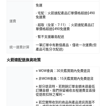
免運
- 宅配：火箭速配產品訂單價格超過$490
免運費
運費
- 超取（全家、7-11）：火箭速配產品訂
單價格超過$490免運費
- 暫不支援離島配送
一筆訂單中有數個產品，僅收一次運費(但
統一運費計算
產品可能分次配送)
火箭速配退換貨政策
※ WOW會員：30天鑑賞期內免費退貨
※ 非WOW會員：15天鑑賞期內免費退貨
※ 部分退貨時，若剩餘訂單金額未達最低
訂購金額，我們保留補收去程運費並直接
從退款扣除之權利。
※ 若您實際收到的商品與產品資訊頁面不