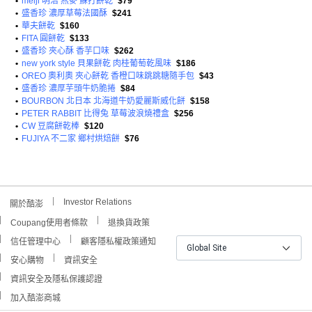
•
meiji 明治 燕麥 蘇打餅乾
$79
•
盛香珍 濃厚草莓法國酥
$241
•
華夫餅乾
$160
•
FITA 圓餅乾
$133
•
盛香珍 夾心酥 香芋口味
$262
•
new york style 貝果餅乾 肉桂葡萄乾風味
$186
•
OREO 奧利奧 夾心餅乾 香橙口味跳跳糖隨手包
$43
•
盛香珍 濃厚芋頭牛奶脆捲
$84
•
BOURBON 北日本 北海道牛奶愛麗斯威化餅
$158
•
PETER RABBIT 比得兔 草莓波浪燒禮盒
$256
•
CW 豆腐餅乾棒
$120
•
FUJIYA 不二家 鄉村烘焙餅
$76
Investor Relations
關於酷澎
Coupang使用者條款
退換貨政策
信任管理中心
顧客隱私權政策通知
Global Site
安心購物
資訊安全
資訊安全及隱私保護認證
加入酷澎商城