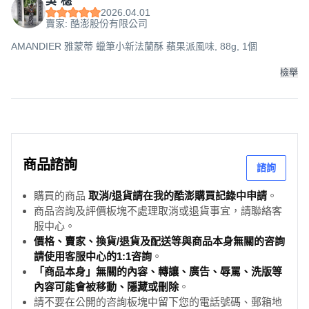
吳*穗
2026.04.01
賣家: 酷澎股份有限公司
AMANDIER 雅蒙蒂 蠟筆小新法蘭酥 蘋果派風味, 88g, 1個
檢舉
商品諮詢
諮詢
購買的商品
取消/退貨請在我的酷澎購買記錄中申請
。
商品咨詢及評價板塊不處理取消或退貨事宜，請聯絡客
服中心。
價格、賣家、換貨/退貨及配送等與商品本身無關的咨詢
請使用客服中心的1:1咨詢
。
「商品本身」無關的內容、轉讓、廣告、辱罵、洗版等
內容可能會被移動、隱藏或刪除
。
請不要在公開的咨詢板塊中留下您的電話號碼、郵箱地