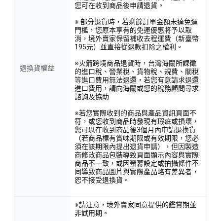
您可在收到商品後申請退貨。
※ 部分退貨時，若剩餘訂單金額未達免運
門檻，您原本享有的免運優惠將予以取
消，境外賣家保留補收去程運費（新臺幣
195元）並直接從退款扣除之權利。
※火箭跨境商品退貨時，台灣海關所課徵
退換貨權益
的進口稅、營業稅、貨物稅、規費、關稅
等進口費用無法退還，若您有意請求退還
進口費用，請向海關或您的稅務顧問尋求
諮詢及協助
※若您實際收到的商品與產品資訊頁面不
符，或您收到商品時發現有瑕疵或損壞，
您可以在收到商品後3個月內申請退換貨
（若商品標有賞味期限或有效期限，您必
須在該期限內提出退貨申請），但因製造
商修改商品包裝導致頁面顯示內容與實際
商品不一致，或因螢幕設定或拍攝條件不
同導致商品圖片與實際產品略有差異者，
恕不接受退換貨。
※請注意，境外賣家同意提供的鑑賞期並
非試用期。