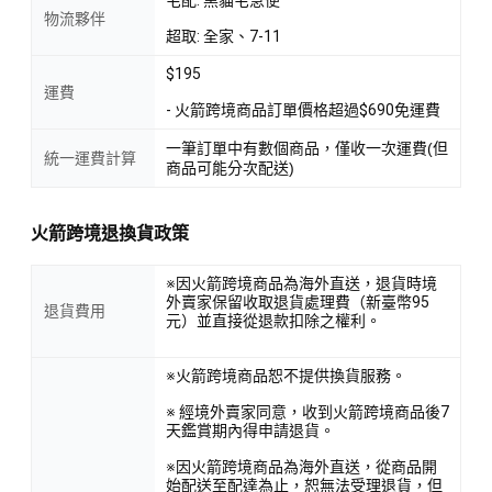
物流夥伴
超取: 全家、7-11
$195
運費
- 火箭跨境商品訂單價格超過$690免運費
一筆訂單中有數個商品，僅收一次運費(但
統一運費計算
商品可能分次配送)
火箭跨境退換貨政策
※因火箭跨境商品為海外直送，退貨時境
外賣家保留收取退貨處理費（新臺幣95
退貨費用
元）並直接從退款扣除之權利。
※火箭跨境商品恕不提供換貨服務。
※ 經境外賣家同意，收到火箭跨境商品後7
天鑑賞期內得申請退貨。
※因火箭跨境商品為海外直送，從商品開
始配送至配達為止，恕無法受理退貨，但