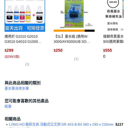
適用於 G1010 G2010
【SL】墨水組 (適用W-
雄獅奇異墨水補充
G3010 G4010 G1000
3000/AY6000/UB SO
900適用筆類NO
G2002 G3000 G4000 的
EASYII/CH-100), 支票機墨
NO.300奇異
299
250
555
$
$
$
GI-790 填充墨水, 1套+送1
球
#GER900, GER
0
(
$299/1個
)
罐黑色, 1個
900【黑】
(
1
)
(
3
)
與此商品相關的類別
墨水筆
自來水筆
您可能會喜歡的其他產品
紙筆
相關商品
•
LONG HO 龍和文具 活動式公文架 DR 403-B B4 380 x 280 x 230mm
$227