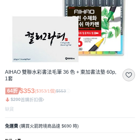
AIHAO 雙聯水彩書法毛筆 36 色 + 東加書法墊 60p,
1套
$353
64折
($353/1個)
$553
$200
首購折扣價
缺貨
免運費
(購買火箭跨境商品達 $690 時)