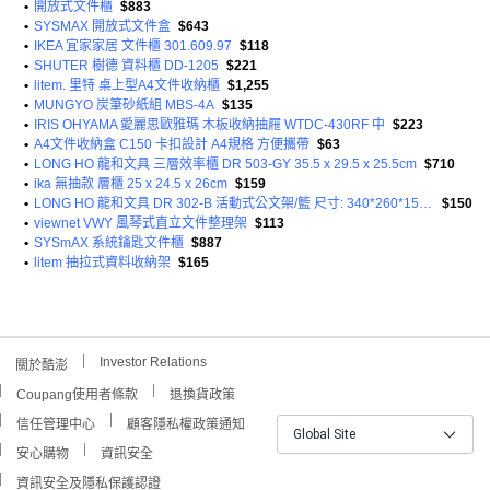
•
開放式文件櫃
$883
•
SYSMAX 開放式文件盒
$643
•
IKEA 宜家家居 文件櫃 301.609.97
$118
•
SHUTER 樹德 資料櫃 DD-1205
$221
•
litem. 里特 桌上型A4文件收納櫃
$1,255
•
MUNGYO 炭筆砂紙組 MBS-4A
$135
•
IRIS OHYAMA 愛麗思歐雅瑪 木板收納抽屜 WTDC-430RF 中
$223
•
A4文件收納盒 C150 卡扣設計 A4規格 方便攜帶
$63
•
LONG HO 龍和文具 三層效率櫃 DR 503-GY 35.5 x 29.5 x 25.5cm
$710
•
ika 無抽款 層櫃 25 x 24.5 x 26cm
$159
•
LONG HO 龍和文具 DR 302-B 活動式公文架/籃 尺寸: 340*260*150mm HPS塑膠
$150
•
viewnet VWY 風琴式直立文件整理架
$113
•
SYSmAX 系統鑰匙文件櫃
$887
•
litem 抽拉式資料收納架
$165
Investor Relations
關於酷澎
Coupang使用者條款
退換貨政策
信任管理中心
顧客隱私權政策通知
Global Site
安心購物
資訊安全
資訊安全及隱私保護認證