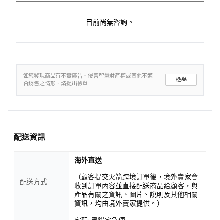
目前尚無咨詢。
如您發現商品有不實廣告、侵害智慧財產權或其他不適
檢舉
合銷售之情形，請提出檢舉
配送資訊
海外直送
（顧客提交火箭跨境訂單後，境外賣家會
配送方式
收到訂單內容並直接配送商品給顧客，與
產品有關之資訊、圖片、說明及其他相關
資訊，均由境外賣家提供。）
宅配: 黑貓宅急便