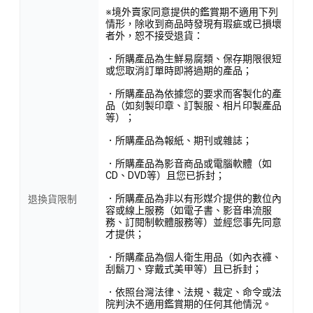
※境外賣家同意提供的鑑賞期不適用下列
情形，除收到商品時發現有瑕疵或已損壞
者外，恕不接受退貨：
．所購產品為生鮮易腐類、保存期限很短
或您取消訂單時即將過期的產品；
．所購產品為依據您的要求而客製化的產
品（如刻製印章、訂製服、相片印製產品
等）；
．所購產品為報紙、期刊或雜誌；
．所購產品為影音商品或電腦軟體（如
CD、DVD等）且您已拆封；
．所購產品為非以有形媒介提供的數位內
退換貨限制
容或線上服務（如電子書、影音串流服
務、訂閱制軟體服務等）並經您事先同意
才提供；
．所購產品為個人衛生用品（如內衣褲、
刮鬍刀、穿戴式美甲等）且已拆封；
．依照台灣法律、法規、裁定、命令或法
院判決不適用鑑賞期的任何其他情況。