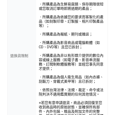
．所購產品為生鮮易腐類、保存期限很短
或您取消訂單時即將過期的產品；
．所購產品為依據您的要求而客製化的產
品（如刻製印章、訂製服、相片印製產品
等）；
．所購產品為報紙、期刊或雜誌；
．所購產品為影音商品或電腦軟體（如
CD、DVD等）且您已拆封；
．所購產品為非以有形媒介提供的數位內
退換貨限制
容或線上服務（如電子書、影音串流服
務、訂閱制軟體服務等）並經您事先同意
才提供；
．所購產品為個人衛生用品（如內衣褲、
刮鬍刀、穿戴式美甲等）且已拆封；
．依照台灣法律、法規、裁定、命令或法
院判決不適用鑑賞期的任何其他情況。
※若您有意申請退貨，商品必須回復至您
收到商品時的原始狀態，並確保所有部
件、內外包裝、贈品及附加文件的完整