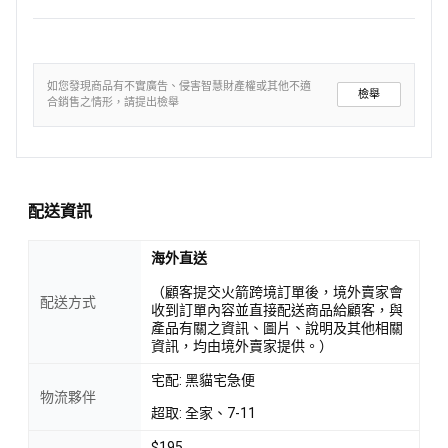
如您發現商品有不實廣告、侵害智慧財產權或其他不適
檢舉
合銷售之情形，請提出檢舉
配送資訊
海外直送
（顧客提交火箭跨境訂單後，境外賣家會
配送方式
收到訂單內容並直接配送商品給顧客，與
產品有關之資訊、圖片、說明及其他相關
資訊，均由境外賣家提供。）
宅配: 黑貓宅急便
物流夥伴
超取: 全家、7-11
$195