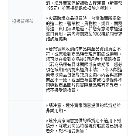
消，境外賣家保留補收去程運費（新臺幣
195元）並直接從退款扣除之權利。
※火箭跨境商品退貨時，台灣海關所課徵
退換貨權益
的進口稅、營業稅、貨物稅、規費、關稅
等進口費用無法退還，若您有意請求退還
進口費用，請向海關或您的稅務顧問尋求
諮詢及協助
※若您實際收到的商品與產品資訊頁面不
符，或您收到商品時發現有瑕疵或損壞，
您可以在收到商品後3個月內申請退換貨
（若商品標有賞味期限或有效期限，您必
須在該期限內提出退貨申請），但因製造
商修改商品包裝導致頁面顯示內容與實際
商品不一致，或因螢幕設定或拍攝條件不
同導致商品圖片與實際產品略有差異者，
恕不接受退換貨。
※請注意，境外賣家同意提供的鑑賞期並
非試用期。
※境外賣家同意提供的鑑賞期不適用下列
情形，除收到商品時發現有瑕疵或已損壞
者外，恕不接受退貨：