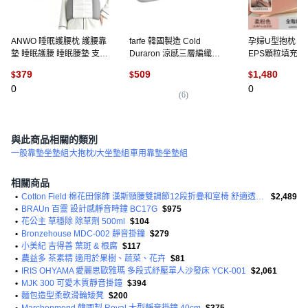
ANWO 睡眠護腰枕 護腰靠
farfe 韓國製造 Cold
孕婦U型抱枕 
墊 睡眠護腰 睡眠腰墊 支撐
Duraron 涼感三層編織長
EPS顆粒填充, 
腰枕 護腰枕 腰椎枕 睡眠腰
抱枕套 + 含枕芯組合, 灰色
神枕 一枕四用 
379
509
1,480
$
$
$
枕, 灰色
0
0
(
6
)
與此商品相關的類別
一般靠墊坐墊組
大抱枕/大坐墊組
車用靠墊坐墊組
相關商品
•
Cotton Field 棉花田傢飾 漢斯頸腰雙調節12段折疊和室椅 舒適透氣 收納
$2,489
•
BRAUn 百靈 設計感靜音時鐘 BC17G
$975
•
花公主 草穩除 除草劑 500ml
$104
•
Bronzehouse MDC-002 靜音掛鐘
$279
•
小美紀 吉得善 葉斑 & 根腐
$117
•
農益多 茶素精 適用於果樹、蔬菜、花卉
$81
•
IRIS OHYAMA 愛麗思歐雅瑪 多段式紓壓單人沙發床 YCK-001
$2,061
•
MJK 300 可愛木質靜音掛鐘
$394
•
麵包造型柔軟滑輪矮凳
$200