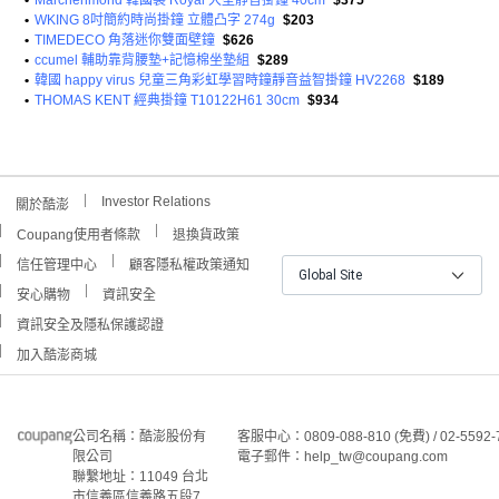
•
Marchenmond 韓國製 Royal 大型靜音掛鐘 40cm
$375
•
WKING 8吋簡約時尚掛鐘 立體凸字 274g
$203
•
TIMEDECO 角落迷你雙面壁鐘
$626
•
ccumel 輔助靠背腰墊+記憶棉坐墊組
$289
•
韓國 happy virus 兒童三角彩虹學習時鐘靜音益智掛鐘 HV2268
$189
•
THOMAS KENT 經典掛鐘 T10122H61 30cm
$934
Investor Relations
關於酷澎
Coupang使用者條款
退換貨政策
信任管理中心
顧客隱私權政策通知
Global Site
安心購物
資訊安全
資訊安全及隱私保護認證
加入酷澎商城
公司名稱：酷澎股份有
客服中心：0809-088-810 (免費) / 02-5592-
限公司
電子郵件：help_tw@coupang.com
聯繫地址：11049 台北
市信義區信義路五段7