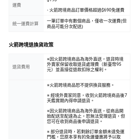
運費
- 火箭跨境商品訂單價格超過$690免運費
一筆訂單中有數個商品，僅收一次運費(但
統一運費計算
商品可能分次配送)
火箭跨境退換貨政策
※因火箭跨境商品為海外直送，退貨時境
外賣家保留收取退貨處理費（新臺幣95
退貨費用
元）並直接從退款扣除之權利。
※火箭跨境商品恕不提供換貨服務。
※ 經境外賣家同意，收到火箭跨境商品後7
天鑑賞期內得申請退貨。
※因火箭跨境商品為海外直送，從商品開
始配送至配達為止，恕無法受理退貨，但
您可在收到商品後申請退貨。
※ 部分退貨時，若剩餘訂單金額未達免運
門檻，您原本享有的免運優惠將予以取