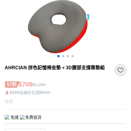
AHRCIAN 拼色記憶棉坐墊 + 3D腰部支撐靠墊組
$709
57折
$1,259
$200
$909
首購折扣價
缺貨
免運
免費退貨