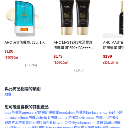
AHC 清爽防曬棒, 22g, 1入
AHC MASTERS水潤豐盈
AHC MASTER
防曬霜 SPF50+ PA++++,
防曬噴霧 SPF50
128
$
30ml, 2條
PA++++, 55ml,
173
199
$
$
(
$58/10g
)
(
$29/10ml
)
(
$36/10ml
)
(
13,294
)
(
2,963
)
(
6
與此商品相關的類別
助曬
您可能會喜歡的其他產品
iope防曬霜
anessa-安耐曬
防曬噴霧
goodal
drg防曬霜
the-face-shop-菲詩小舖
aestura
celimax防曬
vichy薇姿防曬
atomy-防曬霜
skin-aqua-防曬
ahc防曬棒
理膚寶水防曬
雪花秀滋陰兩件套
klavuu-克拉優
yadah
cosnori素顏霜
allie防曬