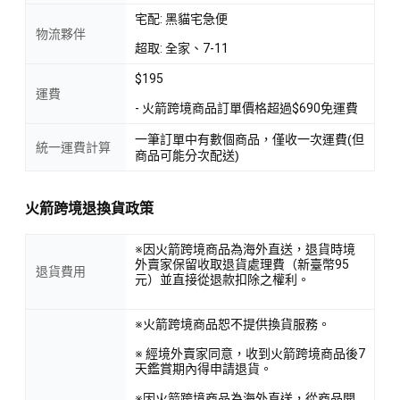
宅配: 黑貓宅急便
物流夥伴
超取: 全家、7-11
$195
運費
- 火箭跨境商品訂單價格超過$690免運費
一筆訂單中有數個商品，僅收一次運費(但
統一運費計算
商品可能分次配送)
火箭跨境退換貨政策
※因火箭跨境商品為海外直送，退貨時境
外賣家保留收取退貨處理費（新臺幣95
退貨費用
元）並直接從退款扣除之權利。
※火箭跨境商品恕不提供換貨服務。
※ 經境外賣家同意，收到火箭跨境商品後7
天鑑賞期內得申請退貨。
※因火箭跨境商品為海外直送，從商品開