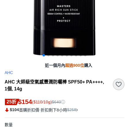
近一個月內
超過900位
購入
AHC
AHC 大師級空氣感豐潤防曬棒 SPF50+ PA++++,
1個, 14g
$154
25折
($110/10g)
$640
$104
·
$258
首購折扣價
折扣剩下8小時
數量