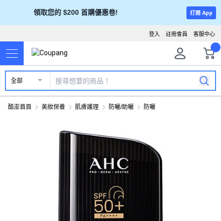
領取您的 $200 首購優惠卷!
打開 App
登入
註冊會員
客服中心
全部
酷澎首頁
美妝保養
肌膚護理
防曬/助曬
防曬