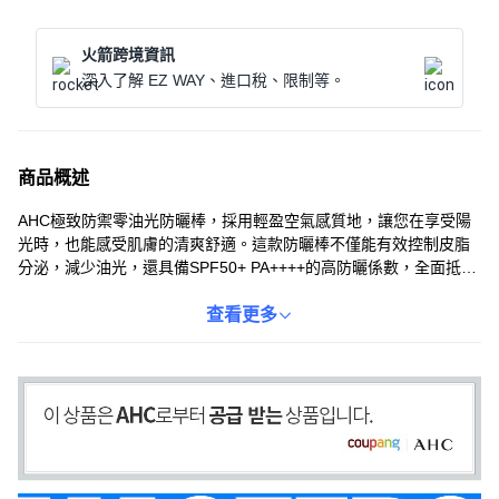
火箭跨境資訊
深入了解 EZ WAY、進口稅、限制等。
商品概述
AHC極致防禦零油光防曬棒，採用輕盈空氣感質地，讓您在享受陽
光時，也能感受肌膚的清爽舒適。這款防曬棒不僅能有效控制皮脂
分泌，減少油光，還具備SPF50+ PA++++的高防曬係數，全面抵禦
紫外線UVA與UVB的侵害。其防水配方，讓您在戶外活動或游泳
時，也能持久維持防曬效果。告別黏膩厚重，AHC防曬棒給您無負
查看更多
擔的防曬體驗，隨時隨地展現自信光采。