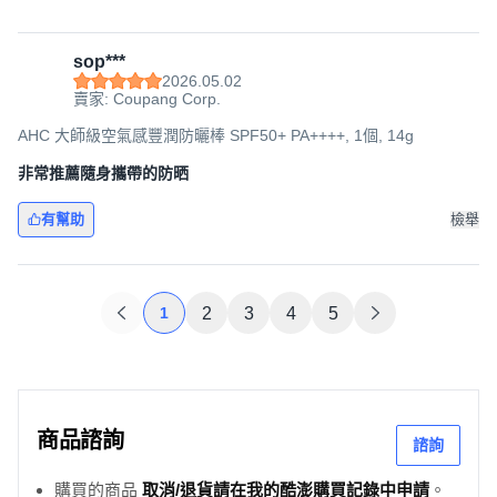
sop***
2026.05.02
賣家: Coupang Corp.
AHC 大師級空氣感豐潤防曬棒 SPF50+ PA++++, 1個, 14g
非常推薦隨身攜帶的防晒
有幫助
檢舉
1
2
3
4
5
商品諮詢
諮詢
購買的商品
取消/退貨請在我的酷澎購買記錄中申請
。