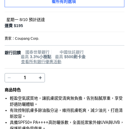
看所有的選項
星期一 8/10
預計送達
運費 $195
賣家：
Coupang Corp.
國泰世華銀行
中國信託銀行
銀行回饋
最高
3.3%小樹點
最高
$500刷卡金
查看所有銀行優惠活動
商品特色
輕盈空氣感質地，讓肌膚感受清爽無負擔，告別黏膩厚重，享受
舒適防曬體驗。
有效控制肌膚多餘油脂分泌，維持肌膚乾爽，減少油光，打造清
新妝容。
具備SPF50+ PA++++高防曬係數，全面抵禦紫外線UVA與UVB，
保護肌膚免受傷害。