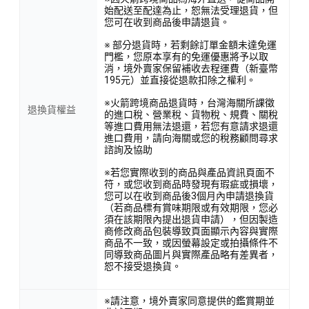
始配送至配達為止，恕無法受理退貨，但
您可在收到商品後申請退貨。
※ 部分退貨時，若剩餘訂單金額未達免運
門檻，您原本享有的免運優惠將予以取
消，境外賣家保留補收去程運費（新臺幣
195元）並直接從退款扣除之權利。
※火箭跨境商品退貨時，台灣海關所課徵
退換貨權益
的進口稅、營業稅、貨物稅、規費、關稅
等進口費用無法退還，若您有意請求退還
進口費用，請向海關或您的稅務顧問尋求
諮詢及協助
※若您實際收到的商品與產品資訊頁面不
符，或您收到商品時發現有瑕疵或損壞，
您可以在收到商品後3個月內申請退換貨
（若商品標有賞味期限或有效期限，您必
須在該期限內提出退貨申請），但因製造
商修改商品包裝導致頁面顯示內容與實際
商品不一致，或因螢幕設定或拍攝條件不
同導致商品圖片與實際產品略有差異者，
恕不接受退換貨。
※請注意，境外賣家同意提供的鑑賞期並