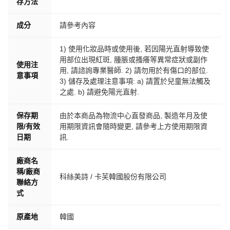
存方法
成分
請參考內容
1) 使用化妝品時或使用後, 若因陽光直射導致使
用部位出現紅斑, 腫脹或搔癢等異常症狀或副作
使用注
用, 請諮詢專業醫師. 2) 請勿用於有傷口的部位.
意事項
3) 儲存及處理注意事項: a) 請置於兒童無法觸及
之處. b) 請避免陽光直射.
保存期
由於本商品為物流中心直發商品, 製造年月及使
限/有效
用期限資訊會隨時變更, 請參考上方使用期限資
日期
訊.
廠商名
稱/廠商
科絲美詩 / 卡芙韓國股份有限公司
聯絡方
式
原產地
韓國