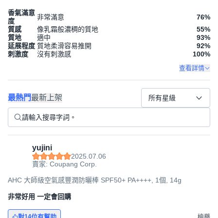
香氣滿意
非常滿意
76
%
度
質感
像乳霜般濃稠的質地
55
%
質地
適中
93
%
延展程度
質地柔滑容易推開
92
%
刺激度
沒有刺激感
100
%
查看詳情
最熱門
最新上架
所有星級
yujini
2025.07.06
賣家: Coupang Corp.
AHC 大師級空氣感豐潤防曬棒 SPF50+ PA++++, 1個, 14g
非常好用 一定會回購
對14位有幫助
檢舉