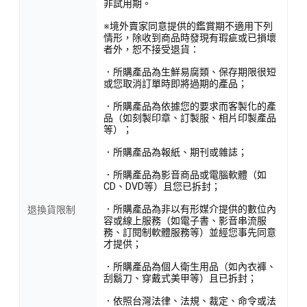
非試用期。
※境外賣家同意提供的鑑賞期不適用下列
情形，除收到商品時發現有瑕疵或已損壞
者外，恕不接受退貨：
．所購產品為生鮮易腐類、保存期限很短
或您取消訂單時即將過期的產品；
．所購產品為依據您的要求而客製化的產
品（如刻製印章、訂製服、相片印製產品
等）；
．所購產品為報紙、期刊或雜誌；
．所購產品為影音商品或電腦軟體（如
CD、DVD等）且您已拆封；
．所購產品為非以有形媒介提供的數位內
退換貨限制
容或線上服務（如電子書、影音串流服
務、訂閱制軟體服務等）並經您事先同意
才提供；
．所購產品為個人衛生用品（如內衣褲、
刮鬍刀、穿戴式美甲等）且已拆封；
．依照台灣法律、法規、裁定、命令或法