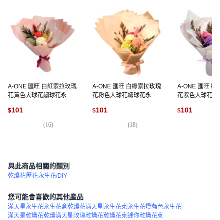
A-ONE 匯旺 白紅索拉玫瑰
A-ONE 匯旺 白綠索拉玫瑰
A-ONE 匯旺 
花黃色大球花繡球花永生
花粉色大球花繡球花永生
花紫色大球花繡
花束 Q款 AE-FBQ17, 彩色
花束 乾燥花束 N款 AE-
花束 W款 AE-FB
101
101
101
$
$
$
FBQ14 30g, 彩色
(
16
)
(
18
)
(
2
與此商品相關的類別
乾燥花
壓花
永生花/DIY
您可能會喜歡的其他產品
滿天星永生花
永生花盒
乾燥花滿天星
永生花束
永生花燈
藍色永生花
滿天星乾燥花
乾燥滿天星
玫瑰乾燥花
乾燥花束
迷你乾燥花束