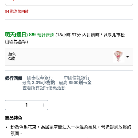
$4 酷澎幣回饋
明天(週日) 8/9
預計送達
(
18小時 57分
內訂購時
/ 以臺北市松
山區為基準
)
顏色
C款
國泰世華銀行
中國信託銀行
銀行回饋
最高
3.3%小樹點
最高
$500刷卡金
查看所有銀行優惠活動
商品特色
粉嫩色系花束，為居家空間注入一抹溫柔氣息，營造舒適放鬆的
氛圍。