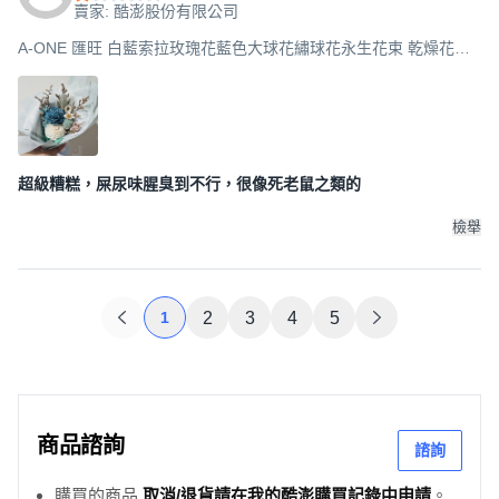
賣家: 酷澎股份有限公司
A-ONE 匯旺 白藍索拉玫瑰花藍色大球花繡球花永生花束 乾燥花束
AE-FBQ19 30g, 混合色
超級糟糕，屎尿味腥臭到不行，很像死老鼠之類的
檢舉
1
2
3
4
5
商品諮詢
諮詢
購買的商品
取消/退貨請在我的酷澎購買記錄中申請
。