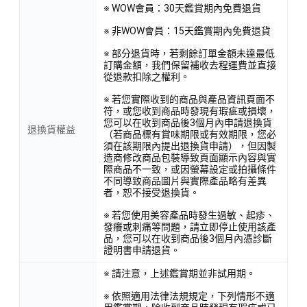
※ WOW會員：30天鑑賞期內免費退貨
※ 非WOW會員：15天鑑賞期內免費退貨
※ 部分退貨時，若剩餘訂單金額未達最低
訂購金額，我們保留補收去程運費並直接
從退款扣除之權利。
※ 若您實際收到的商品與產品資訊頁面不
符，或您收到商品時發現有瑕疵或損壞，
您可以在收到商品後3個月內申請退換貨
退換貨權益
（若商品標有賞味期限或有效期限，您必
須在該期限內提出退換貨申請），但因製
造商修改商品包裝導致頁面顯示內容與實
際商品不一致，或因螢幕設定或拍攝條件
不同導致商品圖片與實際產品略有差異
者，恕不接受退換貨。
※ 若您使用美容產品時發生過敏、起疹、
發癢或刺痛等問題，請立即停止使用該產
品，您可以在收到商品後3個月內憑診斷
證明書申請退貨。
※ 請注意，上述鑑賞期並非試用期。
※ 依照適用法律法規規定，下列情形不適