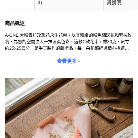
3
)
貨說明
商品概述
A-ONE 大粉索拉玫瑰花永生花束，以其精緻的粉色繡球花和索拉玫
瑰，為您的空間注入一抹溫柔色彩。這款C款花束，重30克，尺寸
約25x25公分，是手工製作的藝術品，每一朵花都經過精心挑選和
處理，確保長久保存其美麗。無論是作為家居裝飾，還是送給親友
的特別禮物，這款永生花束都能傳達您的心意。其獨特的設計和色
查看更多
彩搭配，使其成為任何場合的完美點綴，為生活增添一份浪漫與溫
馨。請注意，由於手工測量，尺寸可能存在些微誤差，且花材可能
因季節而略有不同，但整體美感不變。