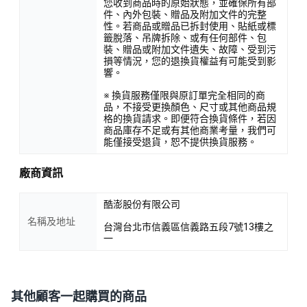
您收到商品時的原始狀態，並確保所有部
件、內外包裝、贈品及附加文件的完整
性。若商品或贈品已拆封使用、貼紙或標
籤脫落、吊牌拆除、或有任何部件、包
裝、贈品或附加文件遺失、故障、受到污
損等情況，您的退換貨權益有可能受到影
響。
※ 換貨服務僅限與原訂單完全相同的商
品，不接受更換顏色、尺寸或其他商品規
格的換貨請求。即便符合換貨條件，若因
商品庫存不足或有其他商業考量，我們可
能僅接受退貨，恕不提供換貨服務。
廠商資訊
酷澎股份有限公司
名稱及地址
台灣台北市信義區信義路五段7號13樓之
一
其他顧客一起購買的商品