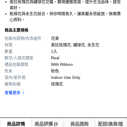
索拉玫瑰花與繡球花交織，展現優雅質感，提升生活品味，感受
美好。
乾燥花與永生花結合，保存時間長久，讓美麗永恆綻放，無需費
心照料。
商品主要規格
包裝內容物/內含組件
花束
材質
索拉玫瑰花, 繡球花, 永生花
數量
1入
鮮花/人造花類型
Real
禮品包裝類型
With Ribbon
色系
粉色
室內/室外用
Indoor Use Only
植物名稱
玫瑰花
查看更多
商品詳情
商品評價
(
8
商品諮詢
配送/換貨/退