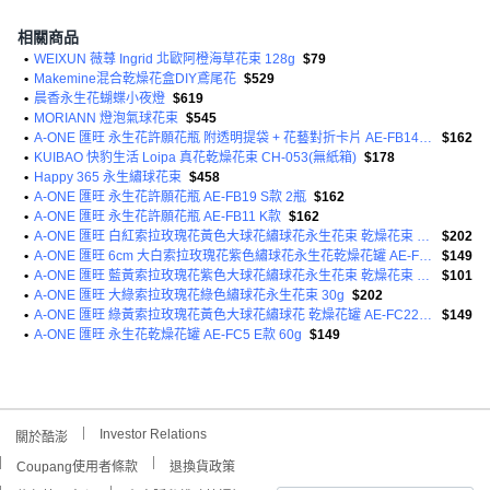
相關商品
•
WEIXUN 薇蕁 Ingrid 北歐阿橙海草花束 128g
$79
•
Makemine混合乾燥花盒DIY鳶尾花
$529
•
晨香永生花蝴蝶小夜燈
$619
•
MORIANN 燈泡氣球花束
$545
•
A-ONE 匯旺 永生花許願花瓶 附透明提袋 + 花藝對折卡片 AE-FB14 13.5 x 7.5cm
$162
•
KUIBAO 快豹生活 Loipa 真花乾燥花束 CH-053(無紙箱)
$178
•
Happy 365 永生繡球花束
$458
•
A-ONE 匯旺 永生花許願花瓶 AE-FB19 S款 2瓶
$162
•
A-ONE 匯旺 永生花許願花瓶 AE-FB11 K款
$162
•
A-ONE 匯旺 白紅索拉玫瑰花黃色大球花繡球花永生花束 乾燥花束 AE-FBQ17 Q款 30g
$202
•
A-ONE 匯旺 6cm 大白索拉玫瑰花紫色繡球花永生花乾燥花罐 AE-FC2 60g
$149
•
A-ONE 匯旺 藍黃索拉玫瑰花紫色大球花繡球花永生花束 乾燥花束 Z款 AE-FBQ26 30g
$101
•
A-ONE 匯旺 大綠索拉玫瑰花綠色繡球花永生花束 30g
$202
•
A-ONE 匯旺 綠黃索拉玫瑰花黃色大球花繡球花 乾燥花罐 AE-FC22 60g
$149
•
A-ONE 匯旺 永生花乾燥花罐 AE-FC5 E款 60g
$149
Investor Relations
關於酷澎
Coupang使用者條款
退換貨政策