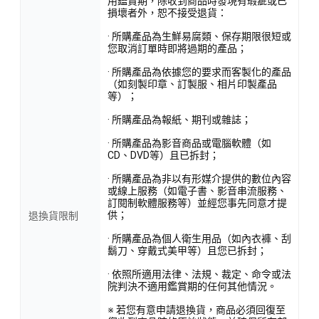
用鑑賞期，除收到商品時發現有瑕疵或已
損壞者外，恕不接受退貨：
· 所購產品為生鮮易腐類、保存期限很短或
您取消訂單時即將過期的產品；
· 所購產品為依據您的要求而客製化的產品
（如刻製印章、訂製服、相片印製產品
等）；
· 所購產品為報紙、期刊或雜誌；
· 所購產品為影音商品或電腦軟體（如
CD、DVD等）且已拆封；
· 所購產品為非以有形媒介提供的數位內容
或線上服務（如電子書、影音串流服務、
訂閱制軟體服務等）並經您事先同意才提
供；
退換貨限制
· 所購產品為個人衛生用品（如內衣褲、刮
鬍刀、穿戴式美甲等）且您已拆封；
· 依照所適用法律、法規、裁定、命令或法
院判決不適用鑑賞期的任何其他情況。
※ 若您有意申請退換貨，商品必須回復至