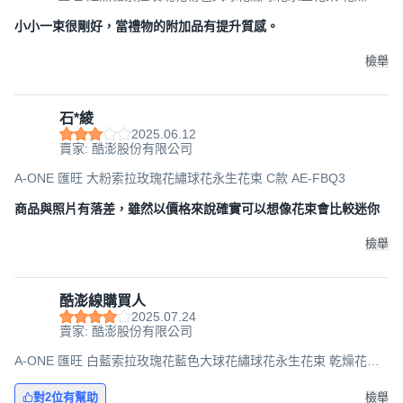
束 P款 30g, 紅色 + 粉色
小小一束很剛好，當禮物的附加品有提升質感。
檢舉
石*綾
2025.06.12
賣家: 酷澎股份有限公司
A-ONE 匯旺 大粉索拉玫瑰花繡球花永生花束 C款 AE-FBQ3
商品與照片有落差，雖然以價格來說確實可以想像花束會比較迷你
檢舉
酷澎線購買人
2025.07.24
賣家: 酷澎股份有限公司
A-ONE 匯旺 白藍索拉玫瑰花藍色大球花繡球花永生花束 乾燥花束
AE-FBQ19 30g, 混合色
對2位有幫助
檢舉