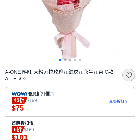
A-ONE 匯旺 大粉索拉玫瑰花繡球花永生花束 C款
AE-FBQ3
會員折扣價
45折
$169
享受折扣
75
$
首購折扣價
6折
$169
101
$