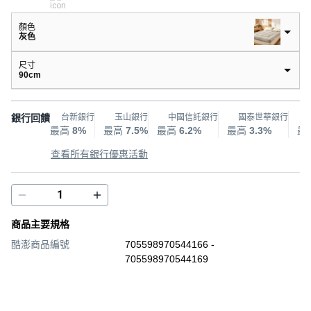
顏色
灰色
尺寸
90cm
銀行回饋
台新銀行
玉山銀行
中國信託銀行
國泰世華銀行
最高
8%
最高
7.5%
最高
6.2%
最高
3.3%
最
查看所有銀行優惠活動
商品主要規格
酷澎商品編號
705598970544166 -
705598970544169