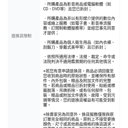
．所購產品為影音商品或電腦軟體（如
CD、DVD等）且您已拆封；
．所購產品為非以有形媒介提供的數位內
容或線上服務（如電子書、影音串流服
務、訂閱制軟體服務等）並經您事先同意
才提供；
退換貨限制
．所購產品為個人衛生用品（如內衣褲、
刮鬍刀、穿戴式美甲等）且已拆封；
．依照所適用法律、法規、裁定、命令或
法院判決不適用鑑賞期的任何其他情況。
※若您有意申請退換貨，商品必須回復至
您收到商品時的原始狀態，並確保所有部
件、內外包裝、贈品及附加文件的完整
性。若商品或贈品已拆封使用、貼紙或標
籤脫落、吊牌拆除、或有任何部件、包
裝、贈品或附加文件遺失、故障、受到污
損等情況，您的退換貨權益有可能受到影
響。
※除賣家另為同意外，換貨服務僅限與原
訂單完全相同的商品，原則上不接受更換
顏色、尺寸或其他商品規格的換貨請求。