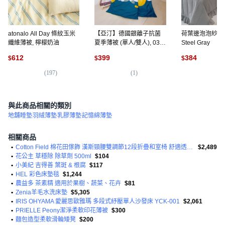
atonalo All Day 條紋玉米
【亞汀】德國銀離子抗菌
荷葉邊泡泡紗夏
纖維薄被, 檸檬奶油
夏季薄被 (單人/雙人), 03歡
Steel Gray
樂家族
612
399
384
$
$
$
(
197
)
(
1
)
(
2
與此商品相關的類別
地舖睡墊
羽絨薄墊
乳膠薄墊
記憶綿薄墊
相關商品
•
Cotton Field 棉花田傢飾 漢斯頸腰雙調節12段折疊和室椅 舒適透氣 收納
$2,489
•
花公主 草穩除 除草劑 500ml
$104
•
小美紀 吉得善 葉斑 & 根腐
$117
•
HEL 彩色床墊毯
$1,244
•
農益多 茶素精 適用於果樹、蔬菜、花卉
$81
•
Zenia羊毛水洗床墊
$5,305
•
IRIS OHYAMA 愛麗思歐雅瑪 多段式紓壓單人沙發床 YCK-001
$2,061
•
PRIELLE Peony潔淨柔軟印花薄被
$300
•
麵包造型柔軟滑輪矮凳
$200