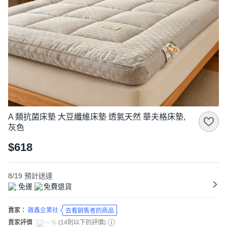
A 類抗菌床墊 大豆纖維床墊 透氣天然 華夫格床墊,
灰色
$618
8/19
預計送達
免運
免費退貨
賣家：
啟鑫企業社
去看銷售者的商品
賣家評價
-- %
(
14則以下的評價
)