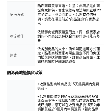
酷澎商城賣家直送。注意：此商品是由商
城賣家提供，賣家依據相關法規開立紙本/
配送方式
電子發票，或免開發票。若您有任何疑
問，請您在購買前於“商品諮詢”向賣家提
出。
依酷澎商城賣家設置而定，同一個賣家店
物流夥伴
鋪的不同商品之運送合作夥伴亦可能有差
異
依各別商品的大小、價值與配送等方式而
定，酷澎商城賣家亦可能設定不同的免運
運費
門檻與運送範圍限制，詳見商品頁面，並
請於結帳時仔細確認運費
酷澎商城退換貨政策
※收到酷澎商城商品後15天鑑賞期內免費
退貨。
※若您實際收到的酷澎商城商品與產品資
訊頁面不符，或您收到商品時發現有瑕疵
或已損壞，您可以在收到商品後15天內申
請換貨或於3個月內申請退貨（若商品標