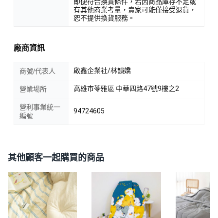
即便符合換貨條件，若因商品庫存不足或
有其他商業考量，賣家可能僅接受退貨，
恕不提供換貨服務。
廠商資訊
啟鑫企業社/林韻嬌
商號/代表人
高雄市苓雅區 中華四路47號9樓之2
營業場所
營利事業統一
94724605
編號
其他顧客一起購買的商品