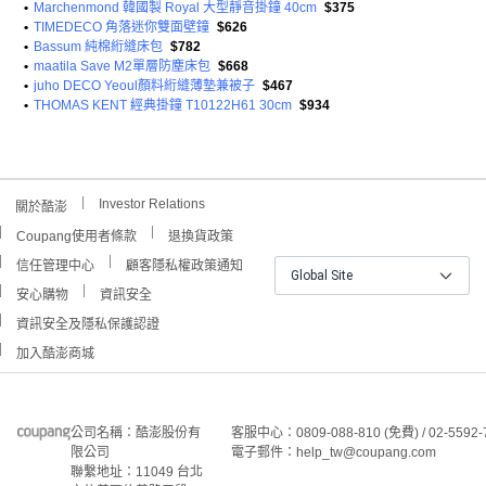
•
Marchenmond 韓國製 Royal 大型靜音掛鐘 40cm
$375
•
TIMEDECO 角落迷你雙面壁鐘
$626
•
Bassum 純棉絎縫床包
$782
•
maatila Save M2單層防塵床包
$668
•
juho DECO Yeoul顏料絎縫薄墊兼被子
$467
•
THOMAS KENT 經典掛鐘 T10122H61 30cm
$934
Investor Relations
關於酷澎
Coupang使用者條款
退換貨政策
信任管理中心
顧客隱私權政策通知
Global Site
安心購物
資訊安全
資訊安全及隱私保護認證
加入酷澎商城
公司名稱：酷澎股份有
客服中心：0809-088-810 (免費) / 02-5592-
限公司
電子郵件：help_tw@coupang.com
聯繫地址：11049 台北