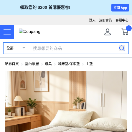
領取您的 $200 首購優惠卷!
打開 App
登入
註冊會員
客服中心
全部
酷澎首頁
室內家居
寢具
薄床墊/保潔墊
上墊