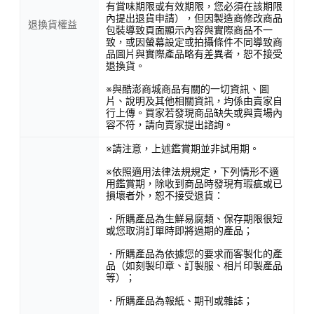
有賞味期限或有效期限，您必須在該期限
內提出退貨申請），但因製造商修改商品
退換貨權益
包裝導致頁面顯示內容與實際商品不一
致，或因螢幕設定或拍攝條件不同導致商
品圖片與實際產品略有差異者，恕不接受
退換貨。
※與酷澎商城商品有關的一切資訊、圖
片、說明及其他相關資訊，均係由賣家自
行上傳。買家若發現商品缺失或與賣場內
容不符，請向賣家提出諮詢。
※請注意，上述鑑賞期並非試用期。
※依照適用法律法規規定，下列情形不適
用鑑賞期，除收到商品時發現有瑕疵或已
損壞者外，恕不接受退貨：
．所購產品為生鮮易腐類、保存期限很短
或您取消訂單時即將過期的產品；
．所購產品為依據您的要求而客製化的產
品（如刻製印章、訂製服、相片印製產品
等）；
．所購產品為報紙、期刊或雜誌；