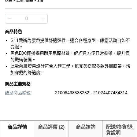
顏色 × 數量
:
黑色 × 1個
商品特色
5.11戰術內腰帶提供舒適彈性，適合各種身型，讓您活動自如不
受限。
黑色EDC腰帶採用耐用尼龍材質，輕巧且方便日常攜帶，提升您
的戰術裝備。
此款內層腰帶設計符合人體工學，能完美搭配多款外層腰帶，增
加穿戴的舒適度。
商品主要規格
酷澎商品編號
21008438538252 - 21024407484314
商品詳情
商品評價
(
2
)
商品諮詢
配送/換貨/退
貨說明