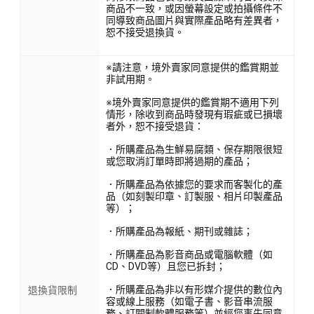
商品不一致，或因螢幕設定或拍攝條件不
同導致商品圖片與實際產品略有差異者，
恕不接受退換貨。
※請注意，境外賣家同意提供的鑑賞期並
非試用期。
※境外賣家同意提供的鑑賞期不適用下列
情形，除收到商品時發現有瑕疵或已損壞
者外，恕不接受退貨：
．所購產品為生鮮易腐類、保存期限很短
或您取消訂單時即將過期的產品；
．所購產品為依據您的要求而客製化的產
品（如刻製印章、訂製服、相片印製產品
等）；
．所購產品為報紙、期刊或雜誌；
．所購產品為影音商品或電腦軟體（如
CD、DVD等）且您已拆封；
．所購產品為非以有形媒介提供的數位內
退換貨限制
容或線上服務（如電子書、影音串流服
務、訂閱制軟體服務等）並經您事先同意