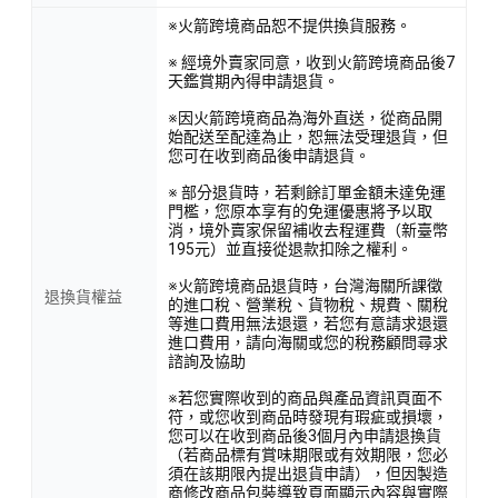
※火箭跨境商品恕不提供換貨服務。
※ 經境外賣家同意，收到火箭跨境商品後7
天鑑賞期內得申請退貨。
※因火箭跨境商品為海外直送，從商品開
始配送至配達為止，恕無法受理退貨，但
您可在收到商品後申請退貨。
※ 部分退貨時，若剩餘訂單金額未達免運
門檻，您原本享有的免運優惠將予以取
消，境外賣家保留補收去程運費（新臺幣
195元）並直接從退款扣除之權利。
※火箭跨境商品退貨時，台灣海關所課徵
退換貨權益
的進口稅、營業稅、貨物稅、規費、關稅
等進口費用無法退還，若您有意請求退還
進口費用，請向海關或您的稅務顧問尋求
諮詢及協助
※若您實際收到的商品與產品資訊頁面不
符，或您收到商品時發現有瑕疵或損壞，
您可以在收到商品後3個月內申請退換貨
（若商品標有賞味期限或有效期限，您必
須在該期限內提出退貨申請），但因製造
商修改商品包裝導致頁面顯示內容與實際