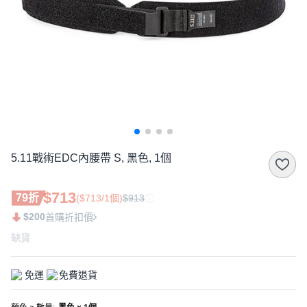
5.11戰術EDC內腰帶 S, 黑色, 1個
$713
79折
($713/1個)
$913
$200
首購折扣價
缺貨
免運
免費退貨