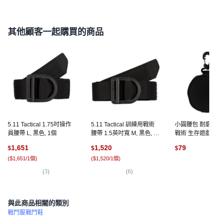
其他顧客一起購買的商品
5.11 Tactical 1.75吋操作
5.11 Tactical 訓練用戰術
小圓腰包 耐磨 
員腰帶 L, 黑色, 1個
腰帶 1.5英吋寬 M, 黑色, 1
戰術 生存遊戲, 黑
個
1,651
1,520
79
$
$
$
(
$1,651/1個
)
(
$1,520/1個
)
(
2
)
(
3
)
(
6
)
與此商品相關的類別
戰鬥服
戰鬥鞋