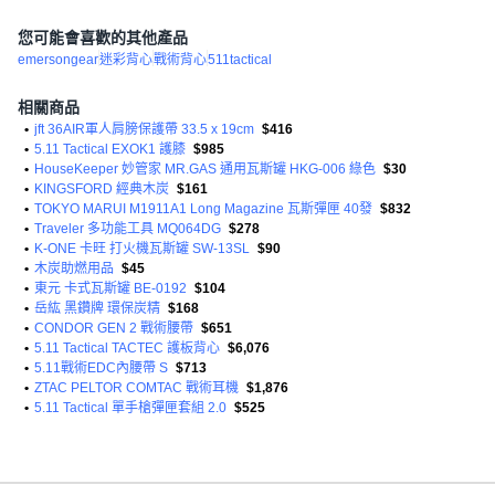
您可能會喜歡的其他產品
emersongear
迷彩背心
戰術背心
511tactical
相關商品
•
jft 36AIR軍人肩膀保護帶 33.5 x 19cm
$416
•
5.11 Tactical EXOK1 護膝
$985
•
HouseKeeper 妙管家 MR.GAS 通用瓦斯罐 HKG-006 綠色
$30
•
KINGSFORD 經典木炭
$161
•
TOKYO MARUI M1911A1 Long Magazine 瓦斯彈匣 40發
$832
•
Traveler 多功能工具 MQ064DG
$278
•
K-ONE 卡旺 打火機瓦斯罐 SW-13SL
$90
•
木炭助燃用品
$45
•
東元 卡式瓦斯罐 BE-0192
$104
•
岳紘 黑鑽牌 環保炭精
$168
•
CONDOR GEN 2 戰術腰帶
$651
•
5.11 Tactical TACTEC 護板背心
$6,076
•
5.11戰術EDC內腰帶 S
$713
•
ZTAC PELTOR COMTAC 戰術耳機
$1,876
•
5.11 Tactical 單手槍彈匣套組 2.0
$525