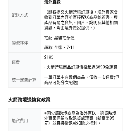
海外直送
（顧客提交火箭跨境訂單後，境外賣家會
配送方式
收到訂單內容並直接配送商品給顧客，與
產品有關之資訊、圖片、說明及其他相關
資訊，均由境外賣家提供。）
宅配: 黑貓宅急便
物流夥伴
超取: 全家、7-11
$195
運費
- 火箭跨境商品訂單價格超過$690免運費
一筆訂單中有數個商品，僅收一次運費(但
統一運費計算
商品可能分次配送)
火箭跨境退換貨政策
※因火箭跨境商品為海外直送，退貨時境
外賣家保留收取退貨處理費（新臺幣95
退貨費用
元）並直接從退款扣除之權利。