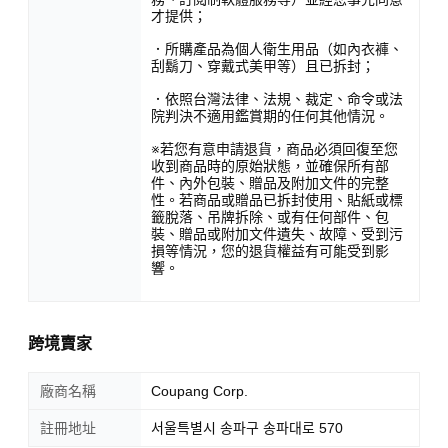
才提供；
．所購產品為個人衛生用品（如內衣褲、
刮鬍刀、穿戴式美甲等）且已拆封；
．依照台灣法律、法規、裁定、命令或法
院判決不適用鑑賞期的任何其他情況。
※若您有意申請退貨，商品必須回復至您
收到商品時的原始狀態，並確保所有部
件、內外包裝、贈品及附加文件的完整
性。若商品或贈品已拆封使用、貼紙或標
籤脫落、吊牌拆除、或有任何部件、包
裝、贈品或附加文件遺失、故障、受到污
損等情況，您的退貨權益有可能受到影
響。
跨境賣家
廠商名稱
Coupang Corp.
註冊地址
서울특별시 송파구 송파대로 570