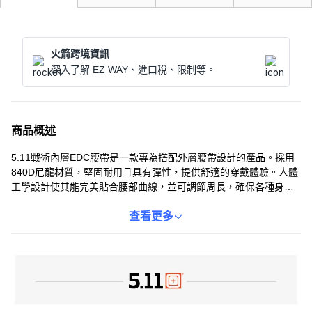
火箭跨境資訊
深入了解 EZ WAY、進口稅、限制等。
商品概述
5.11戰術內層EDC腰帶是一款專為搭配外層腰帶設計的產品。採用
840D尼龍材質，堅固耐用且具有彈性，提供舒適的穿戴體驗。人體
工學設計使其能完美貼合腰部曲線，並可調節周長，確保各種身形
的使用者都能找到最合適的尺寸。這款黑色內腰帶不僅輕巧方便攜
帶，更是您戰術裝備中不可或缺的一部分。無論是搭配5.11
查看更多
Maverick Battle Belt還是Sierra Bravo Duty Belt，都能提供出色的
兼容性和舒適度。