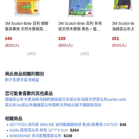
3M Scotch-Brite 百利 細緻
3M Scotch-Brite 百利 多用
3M Scotch-Bri
餐具專用 天然木漿棉菜瓜
途天然木漿棉 黃色 + 藍色,
海綿菜瓜布 好
布 好握型, 2片, 1包
2片, 1包
M20071, 2入, 
40
39
51
$
$
$
(
$20/1入
)
(
$20/1入
)
(
$13/1入
)
(
492
)
(
242
)
(
2
與此商品相關的類別
刷子
乳膠手套
洗碗盆
您可能會喜歡的其他產品
韓國菜瓜布
木漿海綿
洗碗刷
鋼絲絨
日本菜瓜布
海綿
天然菜瓜布
sanko-wild
菜瓜布
3m菜瓜布
編織菜瓜布
鋼刷
天然絲瓜絡
不鏽鋼球
百利
相關商品
•
KEYTOSS 詰朵斯 MINI ME 油切編織鋼絲球 焦/炭/垢專用 CK7520
$48
•
Kolifu 廚房菜瓜布 棕色 10*7*4.2cm
$264
•
MAKEMAKE 多功能雙面菜瓜布
$108