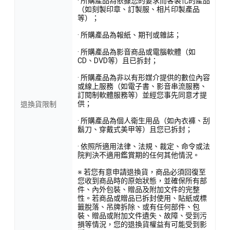
· 所購產品為依據您的要求而客製化的產品
（如刻製印章、訂製服、相片印製產品
等）；
· 所購產品為報紙、期刊或雜誌；
· 所購產品為影音商品或電腦軟體（如
CD、DVD等）且已拆封；
· 所購產品為非以有形媒介提供的數位內容
或線上服務（如電子書、影音串流服務、
訂閱制軟體服務等）並經您事先同意才提
供；
退換貨限制
· 所購產品為個人衛生用品（如內衣褲、刮
鬍刀、穿戴式美甲等）且您已拆封；
· 依照所適用法律、法規、裁定、命令或法
院判決不適用鑑賞期的任何其他情況。
※ 若您有意申請退換貨，商品必須回復至
您收到商品時的原始狀態，並確保所有部
件、內外包裝、贈品及附加文件的完整
性。若商品或贈品已拆封使用、貼紙或標
籤脫落、吊牌拆除、或有任何部件、包
裝、贈品或附加文件遺失、故障、受到污
損等情況，您的退換貨權益有可能受到影