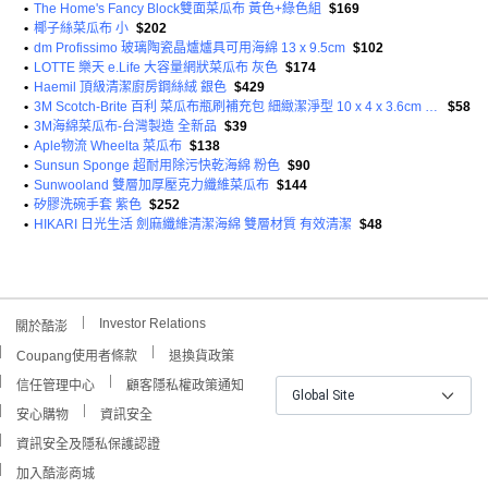
•
The Home's Fancy Block雙面菜瓜布 黃色+綠色組
$169
•
椰子絲菜瓜布 小
$202
•
dm Profissimo 玻璃陶瓷晶爐爐具可用海綿 13 x 9.5cm
$102
•
LOTTE 樂天 e.Life 大容量網狀菜瓜布 灰色
$174
•
Haemil 頂級清潔廚房鋼絲絨 銀色
$429
•
3M Scotch-Brite 百利 菜瓜布瓶刷補充包 細緻潔淨型 10 x 4 x 3.6cm 粉色
$58
•
3M海綿菜瓜布-台灣製造 全新品
$39
•
Aple物流 Wheelta 菜瓜布
$138
•
Sunsun Sponge 超耐用除污快乾海綿 粉色
$90
•
Sunwooland 雙層加厚壓克力纖維菜瓜布
$144
•
矽膠洗碗手套 紫色
$252
•
HIKARI 日光生活 劍麻纖維清潔海綿 雙層材質 有效清潔
$48
Investor Relations
關於酷澎
Coupang使用者條款
退換貨政策
信任管理中心
顧客隱私權政策通知
Global Site
安心購物
資訊安全
資訊安全及隱私保護認證
加入酷澎商城