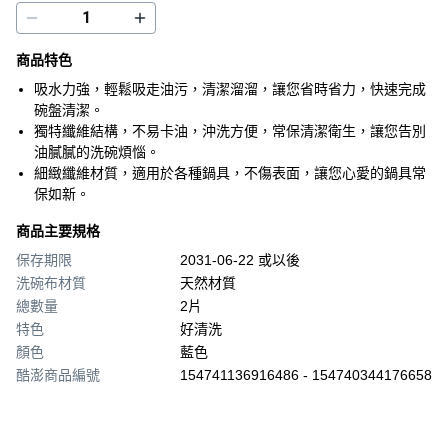
商品特色
吸水力強，輕鬆吸走油污，清潔溜溜，讓您省時省力，快速完成
碗盤清潔。
獨特纖維結構，不易卡油，沖洗方便，常保清潔衛生，讓您告別
油膩膩的洗碗煩惱。
細緻纖維材質，適用於各種鍋具，不傷表面，讓您心愛的鍋具常
保如新。
商品主要規格
保存期限
2031-06-22 或以後
洗碗布材質
天然材質
總數量
2片
特色
好清洗
顏色
藍色
酷澎商品編號
154741136916486 - 154740344176658