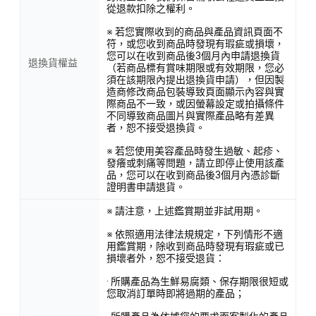
從退款扣除之權利。
※ 若您實際收到的商品與產品資訊頁面不
符，或您收到商品時發現有瑕疵或損壞，
您可以在收到商品後3個月內申請退換貨
退換貨權益
（若商品標有賞味期限或有效期限，您必
須在該期限內提出退換貨申請），但因製
造商修改商品包裝導致頁面顯示內容與實
際商品不一致，或因螢幕設定或拍攝條件
不同導致商品圖片與實際產品略有差異
者，恕不接受退換貨。
※ 若您使用美容產品時發生過敏、起疹、
發癢或刺痛等問題，請立即停止使用該產
品，您可以在收到商品後3個月內憑診斷
證明書申請退貨。
※ 請注意，上述鑑賞期並非試用期。
※ 依照適用法律法規規定，下列情形不適
用鑑賞期，除收到商品時發現有瑕疵或已
損壞者外，恕不接受退貨：
· 所購產品為生鮮易腐類、保存期限很短或
您取消訂單時即將過期的產品；