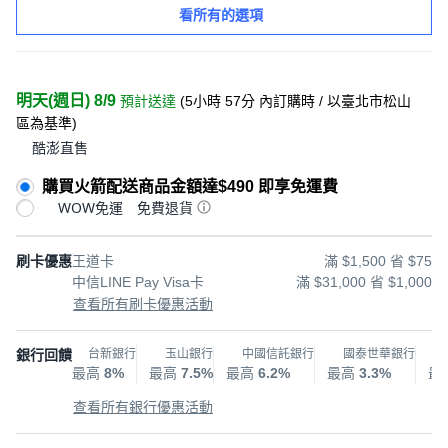
看所有的選項
明天(週日) 8/9
預計送達
(
5小時 57分
內訂購時
/ 以臺北市松山
區為基準
)
酷澎直售
購買火箭配送商品金額達$490 即享免運費
WOW免運
免費退貨
刷卡優惠
王道卡
滿 $1,500 省 $75
中信LINE Pay Visa卡
滿 $31,000 省 $1,000
查看所有刷卡優惠活動
銀行回饋
台新銀行
玉山銀行
中國信託銀行
國泰世華銀行
最高
8%
最高
7.5%
最高
6.2%
最高
3.3%
最
查看所有銀行優惠活動