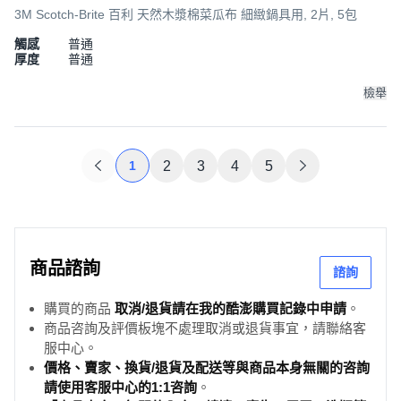
3M Scotch-Brite 百利 天然木漿棉菜瓜布 細緻鍋具用, 2片, 5包
觸感
普通
厚度
普通
檢舉
1
2
3
4
5
商品諮詢
諮詢
購買的商品
取消/退貨請在我的酷澎購買記錄中申請
。
商品咨詢及評價板塊不處理取消或退貨事宜，請聯絡客
服中心。
價格、賣家、換貨/退貨及配送等與商品本身無關的咨詢
請使用客服中心的1:1咨詢
。