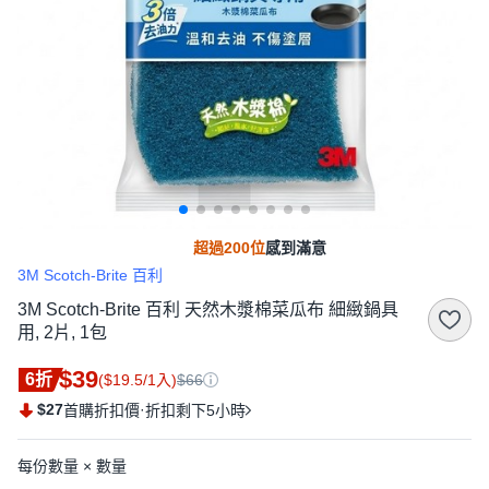
超過200位
感到滿意
3M Scotch-Brite 百利
3M Scotch-Brite 百利 天然木漿棉菜瓜布 細緻鍋具
用, 2片, 1包
$39
6折
($19.5/1入)
$66
$27
·
首購折扣價
折扣剩下5小時
每份數量 × 數量