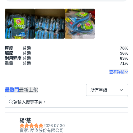
厚度
普通
78
%
觸感
普通
56
%
耐用程度
普通
63
%
重量
普通
71
%
查看詳情
最熱門
最新上架
所有星級
楊*慧
2026.07.30
賣家: 酷澎股份有限公司