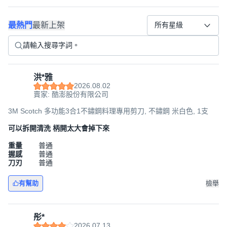
最熱門
最新上架
所有星級
洪*雅
2026.08.02
賣家: 酷澎股份有限公司
3M Scotch 多功能3合1不鏽鋼料理專用剪刀, 不鏽鋼 米白色, 1支
可以拆開清洗 柄開太大會掉下來
重量
普通
握感
普通
刀刃
普通
有幫助
檢舉
彤*
2026.07.13