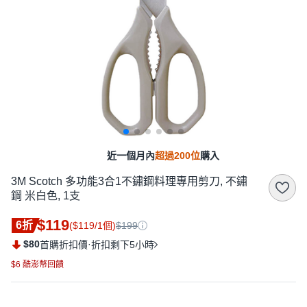
近一個月內
超過200位
購入
3M Scotch 多功能3合1不鏽鋼料理專用剪刀, 不鏽
鋼 米白色, 1支
$119
6折
($119/1個)
$199
$80
·
首購折扣價
折扣剩下5小時
$6 酷澎幣回饋