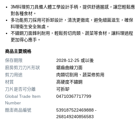
3M料理剪刀具備人體工學設計手柄，提供舒適握感，讓您輕鬆應
對各種食材。
多功能剪刀採用可拆卸設計，清洗更徹底，避免細菌滋生，確保
料理衛生安全無虞。
不鏽鋼刀面鋒利耐用，輕鬆剪切肉類、蔬菜等食材，讓料理過程
更加得心應手。
商品主要規格
保存期限
2028-12-25 或以後
廚房剪刀刀片形狀
鋸齒曲線刀面
剪刀用途
肉類切割用、蔬菜修剪用
材質
高硬度不鏽鋼
刀片是否可分離
可拆缷
Global Trade Item
04710367717799
Number
酷澎商品編號
539187522469888 -
268149240856583