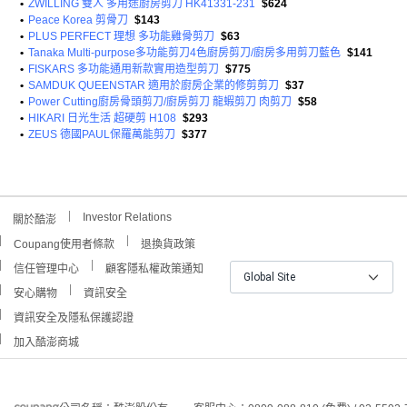
•
ZWILLING 雙人 多用途廚房剪刀 HK41331-231
$624
•
Peace Korea 剪骨刀
$143
•
PLUS PERFECT 理想 多功能雞骨剪刀
$63
•
Tanaka Multi-purpose多功能剪刀4色廚房剪刀/廚房多用剪刀藍色
$141
•
FISKARS 多功能通用新款實用造型剪刀
$775
•
SAMDUK QUEENSTAR 適用於廚房企業的修剪剪刀
$37
•
Power Cutting廚房骨頭剪刀/廚房剪刀 龍蝦剪刀 肉剪刀
$58
•
HIKARI 日光生活 超硬剪 H108
$293
•
ZEUS 德國PAUL保羅萬能剪刀
$377
Investor Relations
關於酷澎
Coupang使用者條款
退換貨政策
信任管理中心
顧客隱私權政策通知
Global Site
安心購物
資訊安全
資訊安全及隱私保護認證
加入酷澎商城