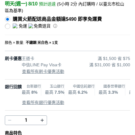
明天(週一) 8/10
預計送達
(
5小時 2分
內訂購時
/ 以臺北市松山
區為基準
)
購買火箭配送商品金額達$490 即享免運費
免運
免費退貨
顏色 × 數量
:
不鏽鋼 米白色 × 1支
刷卡優惠
王道卡
滿 $1,500 省 $75
中信LINE Pay Visa卡
滿 $31,000 省 $1,000
查看所有刷卡優惠活動
銀行回饋
台新銀行
玉山銀行
中國信託銀行
國泰世華銀行
最高
8%
最高
7.5%
最高
6.2%
最高
3.3%
最
查看所有銀行優惠活動
商品特色