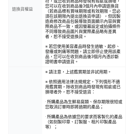
符，或您收到商品時發現有瑕疵或損壞，
您可以在收到商品後3個月內申請退換貨
退換貨權益
（若商品標有賞味期限或有效期限，您必
須在該期限內提出退換貨申請），但因製
造商修改商品包裝導致頁面顯示內容與實
際商品不一致，或因螢幕設定或拍攝條件
不同導致商品圖片與實際產品略有差異
者，恕不接受退換貨。
※ 若您使用美容產品時發生過敏、起疹、
發癢或刺痛等問題，請立即停止使用該產
品，您可以在收到商品後3個月內憑診斷
證明書申請退貨。
※ 請注意，上述鑑賞期並非試用期。
※ 依照適用法律法規規定，下列情形不適
用鑑賞期，除收到商品時發現有瑕疵或已
損壞者外，恕不接受退貨：
· 所購產品為生鮮易腐類、保存期限很短或
您取消訂單時即將過期的產品；
· 所購產品為依據您的要求而客製化的產品
（如刻製印章、訂製服、相片印製產品
等）；