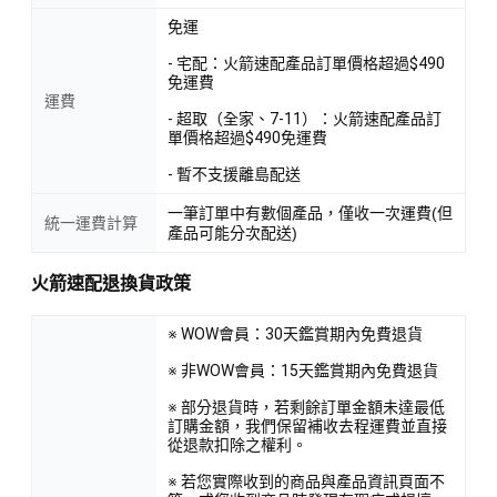
免運
- 宅配：火箭速配產品訂單價格超過$490
免運費
運費
- 超取（全家、7-11）：火箭速配產品訂
單價格超過$490免運費
- 暫不支援離島配送
一筆訂單中有數個產品，僅收一次運費(但
統一運費計算
產品可能分次配送)
火箭速配退換貨政策
※ WOW會員：30天鑑賞期內免費退貨
※ 非WOW會員：15天鑑賞期內免費退貨
※ 部分退貨時，若剩餘訂單金額未達最低
訂購金額，我們保留補收去程運費並直接
從退款扣除之權利。
※ 若您實際收到的商品與產品資訊頁面不