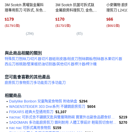
3M Scotch 黑曜鈦金屬料
3M Scotch 抗菌可拆式鈦
小麥購物 廚房
理專用剪刀 可拆式, 灰色, 1
金屬廚房料理剪刀, 金色, 1
理剪刀 L2410, 
支
支
179
170
66
$
$
$
(
$179/1個
)
(
$170/1個
)
(
$66/1個
)
(
294
)
(
85
)
(
1
與此商品相關的類別
特殊剪刀
刨絲刀/切片器
切片器組
削皮器/削皮刀
刨絲鋼板/刨絲器
水果切片器
西瓜刀
核桃鉗/堅果槌
奶油切割器/其他切片器
榨汁器/榨汁機
您可能會喜歡的其他產品
廚房剪刀
食物剪刀
多功能剪刀
多功能刀
相關商品
•
Dailylike Bonbon 兒童陶瓷食物剪 附收納盒
$294
•
WAGENSTEIGER 303 Drei系列 不鏽鋼廚房剪刀
$604
•
FISKARS 經典大型通用剪刀
$1,107
•
nacnac 可拆式含不鏽鋼叉匙與雙層隔熱碗 寶寶外出副食品餵食好幫手
$219
•
SADOMAIN 多功能廚房剪刀 鋒利耐用 人體工學設計 輕鬆剪切食材 方便清潔
$270
•
nac nac 可拆式萬用食物剪
$159