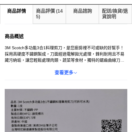
商品詳情
商品評價
(
14
商品諮詢
配送/換貨/退
5
)
貨說明
商品概述
3M Scotch多功能3合1料理剪刀，是您廚房裡不可或缺的好幫手！
採用高硬度不鏽鋼製成，刀面經過電解拋光處理，鋒利耐用且不易
藏污納垢，讓您輕鬆處理肉類、蔬菜等食材。獨特的鋸齒曲線刀面
設計，能更有效地剪切食材，不易滑動，讓料理過程更加順暢。此
外，這款剪刀還具備開瓶功能，一物多用，方便又實用。可拆卸式
查看更多
設計，清洗方便，確保衛生無虞，讓您安心享受烹飪的樂趣。