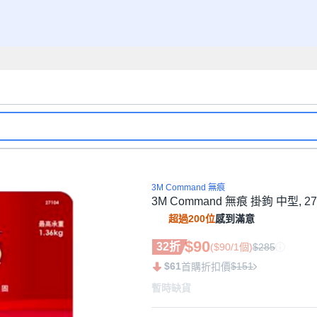
3M Command 無痕
3M Command 無痕 掛鉤 中型, 27
超過200位
感到滿意
$90
32折
($90/1個)
$285
$61
$151
首購折扣價
暫時缺貨