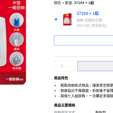
顏色 × 數量:
27104 × 1組
27104 × 1組
$90
首購折扣價
$90/1個
(單價最低)
商品特色
- 輕鬆收納各式物品，讓居家空間
- 無痕設計不傷牆面，拆卸後不留
- 超值七入組掛鉤，一次購足多個
商品主要規格
掛鉤固定方式
黏貼型