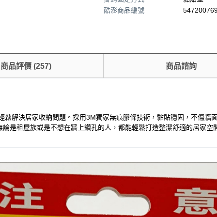
酷澎商品編號
547200769
商品評價
(
257
)
商品諮詢
，輕鬆解決居家收納問題。採用3M獨家無痕膠條技術，黏貼穩固，不傷牆
。無論是租屋族或是不想在牆上鑽孔的人，都能輕鬆打造整潔舒適的居家空