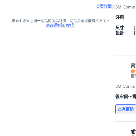
查看詳情
3M Comm
好用
酷澎上販售之同一商品的商品評價，商品賣家可能有所不同。
商品評價管理原則
尺寸
設計
蔡
賣
3M Comm
很牢固～
有幫助
顏