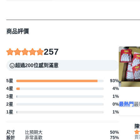
商品評價
257
超過200位感到滿意
5星
93
%
4星
4
%
3星
1
%
最熱門
最
2星
0
%
1星
1
%
陳
尺寸
比預期大
50
%
賣
設計
非常喜歡
75
%