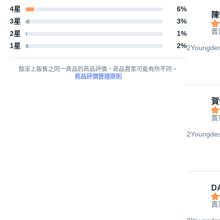
4星
6
%
陳
3星
3
%
賣
2星
1
%
1星
2
%
2Youngd
酷澎上販售之同一商品的商品評價，商品賣家可能有所不同。
商品評價管理原則
賀
賣
2Youngd
DA
賣