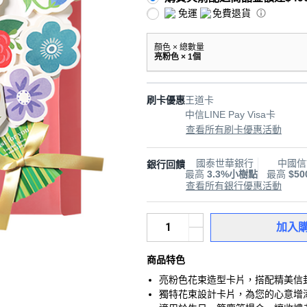
免運
免費退貨
顏色 × 總數量
亮粉色 × 1個
刷卡優惠
王道卡
中信LINE Pay Visa卡
查看所有刷卡優惠活動
國泰世華銀行
中國信
銀行回饋
最高
3.3%小樹點
最高
$5
查看所有銀行優惠活動
加入
商品特色
亮粉色花束造型卡片，搭配精美信
獨特花束設計卡片，為您的心意增