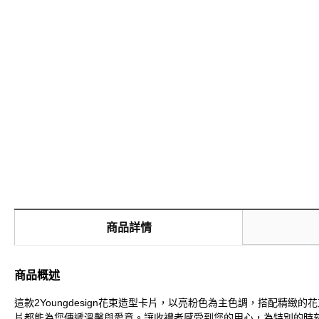
商品詳情
商品概述
這款2Youngdesign花束造型卡片，以亮粉色為主色調，搭配
片都能為您傳遞溫馨與愛意。讓收禮者感受到您的用心，為特別的時