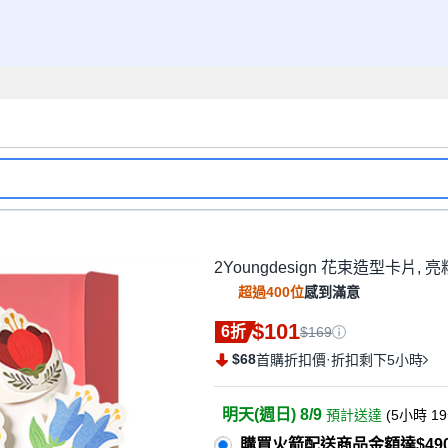
2Youngdesign 花束造型卡片, 亮
超過400位
感到滿意
$101
6折
$169
$68
·
首購折扣價
折扣剩下5小時
明天(週日) 8/9
預計送達
(
5小時 1
購買火箭配送商品金額達$49