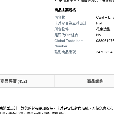
適用於生日、節慶等場合，讓收禮
商品主要規格
內容物
Card + Env
卡片是否為立體設計
Flat
所含物件
花束造型
是否為DIY組合
No
Global Trade Item
08806197
Number
酷澎商品編號
247528645
商品評價
(
452
)
商品諮詢
精緻的花束造型設計，讓您的祝福更加獨特。卡片包含信封與貼紙，方便您書
刻增添美好回憶。酷澎直送，讓您買得安心。