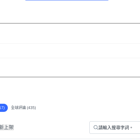
7)
全球評論 (435)
新上架