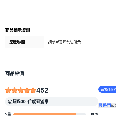
商品標示資訊
原產地/國
請參考實際包裝所示
商品評價
452
當地評論 (1
超過400位感到滿意
最熱門
最
5星
86
%