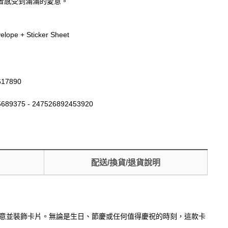
者感受到滿滿的愛意。
elope + Sticker Sheet
617890
689375 - 247526892453920
配送/換貨/退貨說明
寫心意並裝飾卡片。無論是生日、節慶或任何值得慶祝的時刻，這款卡