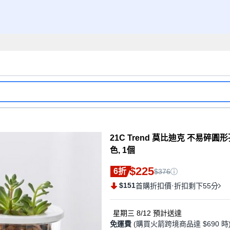
21C Trend 莫比迪克 不易碎
色, 1個
$225
6折
$376
$151
·
首購折扣價
折扣剩下55分
星期三 8/12
預計送達
免運費
(購買火箭跨境商品達 $690 時