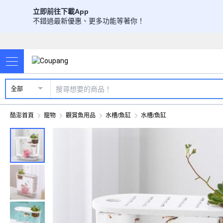
立即前往下載App
不錯過最新優惠、更多功能等著你！
全部
酷澎首頁
寵物
觀賞魚用品
水槽/魚缸
水槽/魚缸