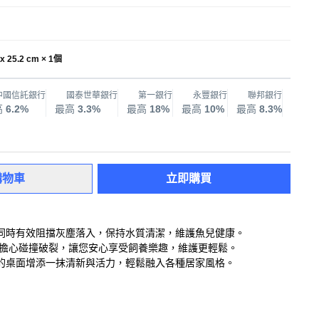
x 25.2 cm × 1個
中國信託銀行
國泰世華銀行
第一銀行
永豐銀行
聯邦銀行
兆
高
6.2%
最高
3.3%
最高
18%
最高
10%
最高
8.3%
最高
購物車
立即購買
同時有效阻擋灰塵落入，保持水質清潔，維護魚兒健康。
必擔心碰撞破裂，讓您安心享受飼養樂趣，維護更輕鬆。
的桌面增添一抹清新與活力，輕鬆融入各種居家風格。