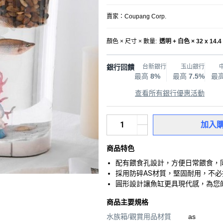
賣家：
Coupang Corp.
顏色 × 尺寸 × 數量
:
透明 + 白色 × 32 x 14.4 
銀行回饋
台新銀行
玉山銀行
最高
8%
最高
7.5%
最
查看所有銀行優惠活動
加入
商品特色
配有餵食孔設計，方便日常餵食，
採用防碎AS材質，堅固耐用，不
圓形設計讓魚缸更具現代感，為您
商品主要規格
水族箱/觀賞用品材質
as