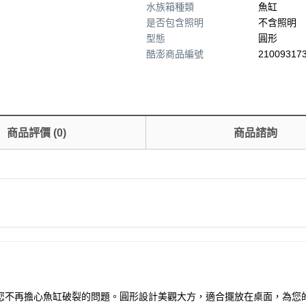
水族箱種類
魚缸
是否包含照明
不含照明
型態
圓形
酷澎商品編號
210093173
商品評價
(
0
)
商品諮詢
成，讓您不再擔心魚缸破裂的問題。圓形設計美觀大方，適合擺放在桌面，