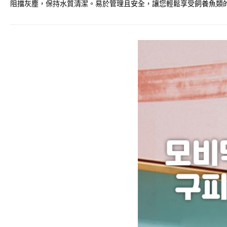
阻擋灰塵，保持水質清潔。易於管理且安全，讓您輕鬆享受飼養魚類