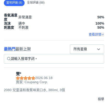
當地評論 (8)
全球評論 (88)
香氣滿意
非常滿意
50
%
度
泡沫
適中
100
%
刺激度
不刺激
50
%
查看詳情
最熱門
最新上架
所有星級
雯*
2026.06.18
賣家: Coupang Corp.
2080 兒童溫和香蕉味漱口水, 380ml, 3個
檢舉