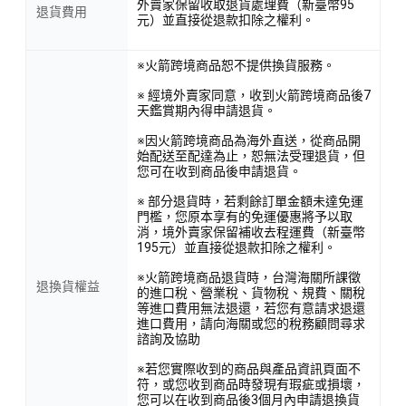
外賣家保留收取退貨處理費（新臺幣95
退貨費用
元）並直接從退款扣除之權利。
※火箭跨境商品恕不提供換貨服務。
※ 經境外賣家同意，收到火箭跨境商品後7
天鑑賞期內得申請退貨。
※因火箭跨境商品為海外直送，從商品開
始配送至配達為止，恕無法受理退貨，但
您可在收到商品後申請退貨。
※ 部分退貨時，若剩餘訂單金額未達免運
門檻，您原本享有的免運優惠將予以取
消，境外賣家保留補收去程運費（新臺幣
195元）並直接從退款扣除之權利。
※火箭跨境商品退貨時，台灣海關所課徵
退換貨權益
的進口稅、營業稅、貨物稅、規費、關稅
等進口費用無法退還，若您有意請求退還
進口費用，請向海關或您的稅務顧問尋求
諮詢及協助
※若您實際收到的商品與產品資訊頁面不
符，或您收到商品時發現有瑕疵或損壞，
您可以在收到商品後3個月內申請退換貨