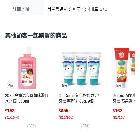
註冊地址
서울특별시 송파구 송파대로 570
其他顧客一起購買的商品
2080 兒童溫和草莓味漱口
Dr. Dedis 氟化物強力少年
Pororo 淘氣小
水, 4個, 380ml
牙膏薄荷味, 60g, 9個
牙膏 蘋果香, 90g
153
655
163
$
$
$
(
$1/10ml
)
(
$12/10g
)
(
$2/10g
)
(
333
)
(
278
)
(
2