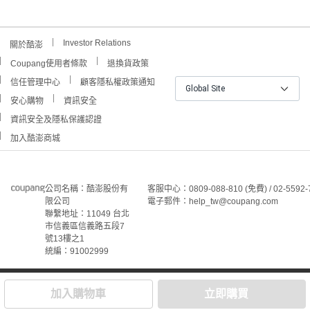
Investor Relations
關於酷澎
Coupang使用者條款
退換貨政策
信任管理中心
顧客隱私權政策通知
Global Site
安心購物
資訊安全
資訊安全及隱私保護認證
加入酷澎商城
公司名稱：酷澎股份有
客服中心：0809-088-810 (免費) / 02-5592-
限公司
電子郵件：help_tw@coupang.com
聯繫地址：11049 台北
市信義區信義路五段7
號13樓之1
統編：91002999
©Coupang Taiwan Co., Ltd. 保留所有權利。
本網站上顯示的所有商標、標誌和服務標誌均為酷澎股份有
加入購物車
立即購買
限公司和/或其在美國和其他國家/地區註冊之關聯公司之所
屬財產。