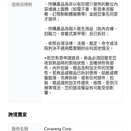
．所購產品為非以有形媒介提供的數位內
退換貨限制
容或線上服務（如電子書、影音串流服
務、訂閱制軟體服務等）並經您事先同意
才提供；
．所購產品為個人衛生用品（如內衣褲、
刮鬍刀、穿戴式美甲等）且已拆封；
．依照台灣法律、法規、裁定、命令或法
院判決不適用鑑賞期的任何其他情況。
※若您有意申請退貨，商品必須回復至您
收到商品時的原始狀態，並確保所有部
件、內外包裝、贈品及附加文件的完整
性。若商品或贈品已拆封使用、貼紙或標
籤脫落、吊牌拆除、或有任何部件、包
裝、贈品或附加文件遺失、故障、受到污
損等情況，您的退貨權益有可能受到影
響。
跨境賣家
廠商名稱
Coupang Corp.