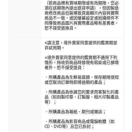
（若商品標有賞味期限或有效期限，您必
須在該期限內提出退貨申請），但因製造
商修改商品包裝導致頁面顯示內容與實際
商品不一致，或因螢幕設定或拍攝條件不
同導致商品圖片與實際產品略有差異者，
恕不接受退換貨。
※請注意，境外賣家同意提供的鑑賞期並
非試用期。
※境外賣家同意提供的鑑賞期不適用下列
情形，除收到商品時發現有瑕疵或已損壞
者外，恕不接受退貨：
．所購產品為生鮮易腐類、保存期限很短
或您取消訂單時即將過期的產品；
．所購產品為依據您的要求而客製化的產
品（如刻製印章、訂製服、相片印製產品
等）；
．所購產品為報紙、期刊或雜誌；
．所購產品為影音商品或電腦軟體（如
CD、DVD等）且您已拆封；