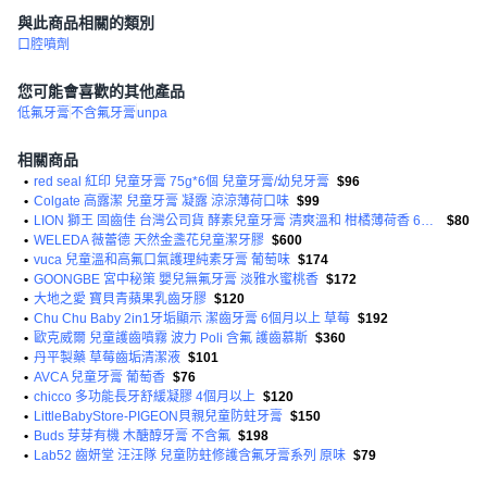
與此商品相關的類別
口腔噴劑
您可能會喜歡的其他產品
低氟牙膏
不含氟牙膏
unpa
相關商品
•
red seal 紅印 兒童牙膏 75g*6個 兒童牙膏/幼兒牙膏
$96
•
Colgate 高露潔 兒童牙膏 凝露 涼涼薄荷口味
$99
•
LION 獅王 固齒佳 台灣公司貨 酵素兒童牙膏 清爽溫和 柑橘薄荷香 6歲以上
$80
•
WELEDA 薇蕾德 天然金盞花兒童潔牙膠
$600
•
vuca 兒童溫和高氟口氣護理純素牙膏 葡萄味
$174
•
GOONGBE 宮中秘策 嬰兒無氟牙膏 淡雅水蜜桃香
$172
•
大地之愛 寶貝青蘋果乳齒牙膠
$120
•
Chu Chu Baby 2in1牙垢顯示 潔齒牙膏 6個月以上 草莓
$192
•
歐克威爾 兒童護齒噴霧 波力 Poli 含氟 護齒慕斯
$360
•
丹平製藥 草莓齒垢清潔液
$101
•
AVCA 兒童牙膏 葡萄香
$76
•
chicco 多功能長牙舒緩凝膠 4個月以上
$120
•
LittleBabyStore-PIGEON貝親兒童防蛀牙膏
$150
•
Buds 芽芽有機 木醣醇牙膏 不含氟
$198
•
Lab52 齒妍堂 汪汪隊 兒童防蛀修護含氟牙膏系列 原味
$79