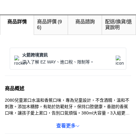
商品詳情
商品評價
(
9
商品諮詢
配送/換貨/退
6
)
貨說明
火箭跨境資訊
深入了解 EZ WAY、進口稅、限制等。
商品概述
2080兒童漱口水溫和香蕉口味，專為兒童設計，不含酒精，溫和不
刺激。添加木糖醇，有助於防範蛀牙，保持口腔健康。香甜的香蕉
口味，讓孩子愛上漱口，告別口氣煩惱。380ml大容量，3入組更划
算，讓孩子隨時隨地保持口氣清新，笑容自信。
查看更多