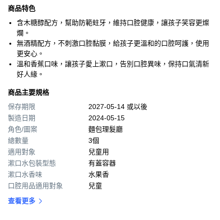
商品特色
含木糖醇配方，幫助防範蛀牙，維持口腔健康，讓孩子笑容更燦
爛。
無酒精配方，不刺激口腔黏膜，給孩子更溫和的口腔呵護，使用
更安心。
溫和香蕉口味，讓孩子愛上漱口，告別口腔異味，保持口氣清新
好人緣。
商品主要規格
保存期限
2027-05-14 或以後
製造日期
2024-05-15
角色/圖案
麵包理髮廳
總數量
3個
適用對象
兒童用
漱口水包裝型態
有蓋容器
漱口水香味
水果香
口腔用品適用對象
兒童
查看更多