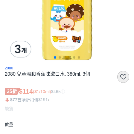
2080
2080 兒童溫和香蕉味漱口水, 380ml, 3個
$114
25折
($1/10ml)
$465
$77
$191
首購折扣價
缺貨
數量