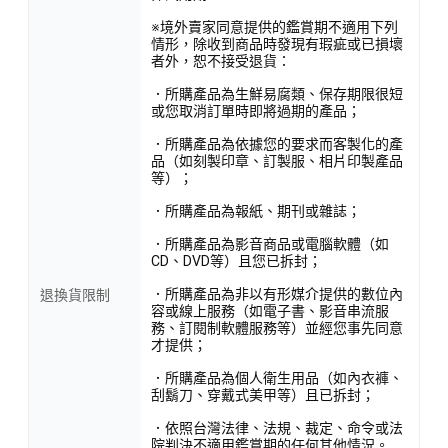
※境外賣家同意提供的鑑賞期不適用下列
情形，除收到商品時發現有瑕疵或已損壞
者外，恕不接受退貨：
．所購產品為生鮮易腐類、保存期限很短
或您取消訂單時即將過期的產品；
．所購產品為依據您的要求而客製化的產
品（如刻製印章、訂製服、相片印製產品
等）；
．所購產品為報紙、期刊或雜誌；
．所購產品為影音商品或電腦軟體（如
CD、DVD等）且您已拆封；
．所購產品為非以有形媒介提供的數位內
退換貨限制
容或線上服務（如電子書、影音串流服
務、訂閱制軟體服務等）並經您事先同意
才提供；
．所購產品為個人衛生用品（如內衣褲、
刮鬍刀、穿戴式美甲等）且已拆封；
．依照台灣法律、法規、裁定、命令或法
院判決不適用鑑賞期的任何其他情況。