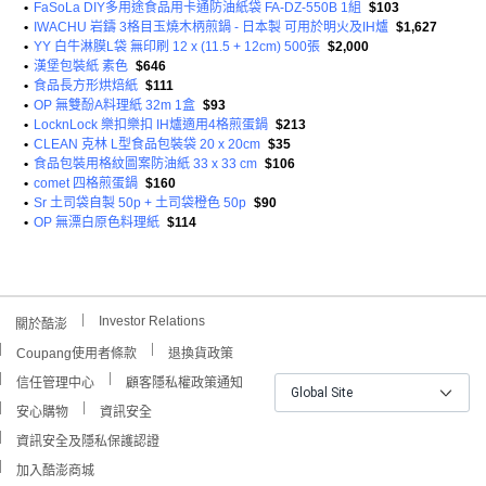
•
FaSoLa DIY多用途食品用卡通防油紙袋 FA-DZ-550B 1組
$103
•
IWACHU 岩鑄 3格目玉燒木柄煎鍋 - 日本製 可用於明火及IH爐
$1,627
•
YY 白牛淋膜L袋 無印刷 12 x (11.5 + 12cm) 500張
$2,000
•
漢堡包裝紙 素色
$646
•
食品長方形烘焙紙
$111
•
OP 無雙酚A料理紙 32m 1盒
$93
•
LocknLock 樂扣樂扣 IH爐適用4格煎蛋鍋
$213
•
CLEAN 克林 L型食品包裝袋 20 x 20cm
$35
•
食品包裝用格紋圖案防油紙 33 x 33 cm
$106
•
comet 四格煎蛋鍋
$160
•
Sr 土司袋自製 50p + 土司袋橙色 50p
$90
•
OP 無漂白原色料理紙
$114
Investor Relations
關於酷澎
Coupang使用者條款
退換貨政策
信任管理中心
顧客隱私權政策通知
Global Site
安心購物
資訊安全
資訊安全及隱私保護認證
加入酷澎商城