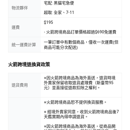
宅配: 黑貓宅急便
物流夥伴
超取: 全家、7-11
$195
運費
- 火箭跨境商品訂單價格超過$690免運費
一筆訂單中有數個商品，僅收一次運費(但
統一運費計算
商品可能分次配送)
火箭跨境退換貨政策
※因火箭跨境商品為海外直送，退貨時境
外賣家保留收取退貨處理費（新臺幣95
退貨費用
元）並直接從退款扣除之權利。
※火箭跨境商品恕不提供換貨服務。
※ 經境外賣家同意，收到火箭跨境商品後7
天鑑賞期內得申請退貨。
※因火箭跨境商品為海外直送，從商品開