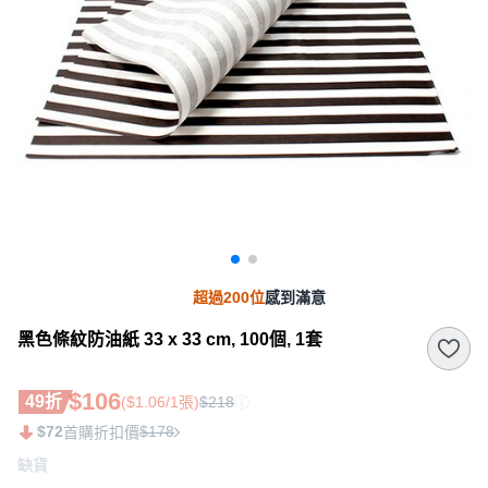
超過200位
感到滿意
黑色條紋防油紙 33 x 33 cm, 100個, 1套
$106
49折
($1.06/1張)
$218
$72
$178
首購折扣價
缺貨