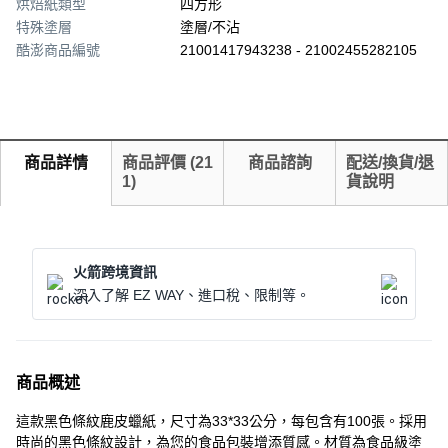
烘焙紙類型
四方形
特殊塗層
塗層/不沾
酷澎商品編號
21001417943238 - 21002455282105
商品詳情
商品評價
(
21
商品諮詢
配送/換貨/退
1
)
貨說明
火箭跨境資訊
深入了解 EZ WAY、進口稅、限制等。
商品概述
這款黑色條紋鹿皮蠟紙，尺寸為33*33公分，每包含有100張。採用
時尚的黑色條紋設計，為您的食品包裝增添質感。材質為食品級塗