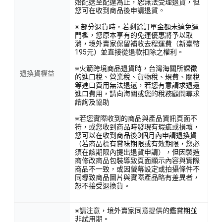
始配送至配達為止，恕無法受理退貨，但
您可在收到商品後申請退貨。
※ 部分退貨時，若剩餘訂單金額未達免運
門檻，您原本享有的免運優惠將予以取
消，境外賣家保留補收去程運費（新臺幣
195元）並直接從退款扣除之權利。
※火箭跨境商品退貨時，台灣海關所課徵
退換貨權益
的進口稅、營業稅、貨物稅、規費、關稅
等進口費用無法退還，若您有意請求退還
進口費用，請向海關或您的稅務顧問尋求
諮詢及協助
※若您實際收到的商品與產品資訊頁面不
符，或您收到商品時發現有瑕疵或損壞，
您可以在收到商品後3個月內申請退換貨
（若商品標有賞味期限或有效期限，您必
須在該期限內提出退貨申請），但因製造
商修改商品包裝導致頁面顯示內容與實際
商品不一致，或因螢幕設定或拍攝條件不
同導致商品圖片與實際產品略有差異者，
恕不接受退換貨。
※請注意，境外賣家同意提供的鑑賞期並
非試用期。