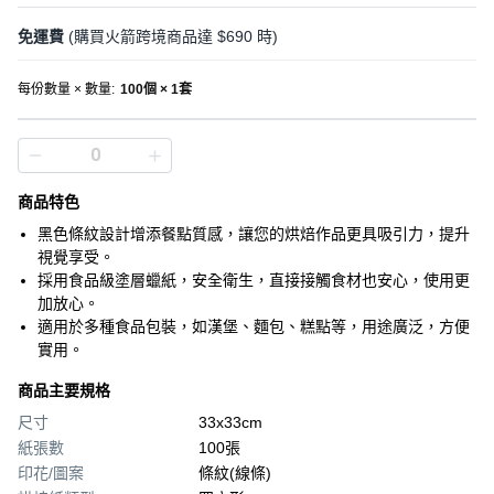
免運費
(購買火箭跨境商品達 $690 時)
每份數量 × 數量
:
100個 × 1套
商品特色
黑色條紋設計增添餐點質感，讓您的烘焙作品更具吸引力，提升
視覺享受。
採用食品級塗層蠟紙，安全衛生，直接接觸食材也安心，使用更
加放心。
適用於多種食品包裝，如漢堡、麵包、糕點等，用途廣泛，方便
實用。
商品主要規格
尺寸
33x33cm
紙張數
100張
印花/圖案
條紋(線條)