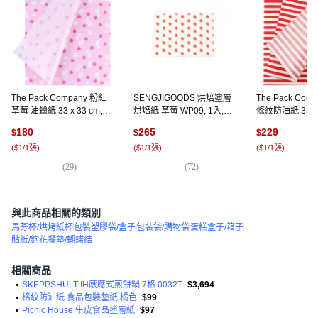
The Pack Company 粉紅
SENGJIGOODS 烘焙塗層
The Pack Com
草莓 油蠟紙 33 x 33 cm, 1
烘焙紙 草莓 WP09, 1入,
條紋防油紙 33 x 3
個, 200入
500個
套, 200個
180
265
229
$
$
$
(
$1/1張
)
(
$1/1張
)
(
$1/1張
)
(
29
)
(
72
)
(
1
與此商品相關的類別
馬芬杯/烘烤紙杯
包裝塑膠袋/盒子
包裝袋/購物袋
蛋糕盒子/箱子
貼紙/鉤花餐墊/蝴蝶結
相關商品
•
SKEPPSHULT IH感應式煎餅鍋 7格 0032T
$3,694
•
格紋防油紙 食品包裝墊紙 橘色
$99
•
Picnic House 牛皮食品塗層紙
$97