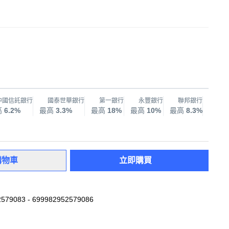
中國信託銀行
國泰世華銀行
第一銀行
永豐銀行
聯邦銀行
兆
高
6.2%
最高
3.3%
最高
18%
最高
10%
最高
8.3%
最高
購物車
立即購買
579083 - 699982952579086