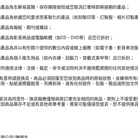
購產品為生鮮易腐類、保存期限很短或您取消訂單時即將過期的產品；
購產品為依據您的要求而客製化的產品（如刻製印章、訂製服、相片印製
購產品為報紙、期刊或雜誌；
產品為影音商品或電腦軟體（如CD、DVD等）且您已拆封；
購產品為非以有形媒介提供的數位內容或線上服務（如電子書、影音串流
購產品為個人衛生用品（如內衣褲、刮鬍刀、穿戴式美甲等）且已拆封；
照所適用法律、法規、裁定、命令或法院判決不適用鑑賞期的任何其他情
您有意申請退換貨，商品必須回復至您收到商品時的原始狀態，並確保所有
使用、貼紙或標籤脫落、吊牌拆除、或有任何部件、包裝、贈品或附加文
賣家另為同意外，換貨服務僅限與原訂單完全相同的商品，原則上不接受更
若因商品庫存不足或有其他商業考量，賣家可能僅接受退貨，恕不提供換
限公司/陳國生