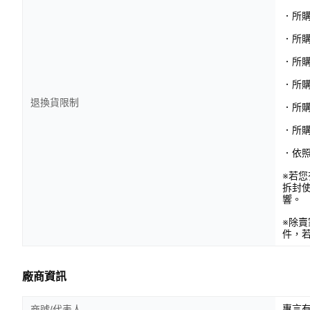
．所
．所
．所
．所購
退換貨限制
．所
．所
．依
※若
拆封
響。
※除
件，
廠商資訊
惠言有
商號/代表人