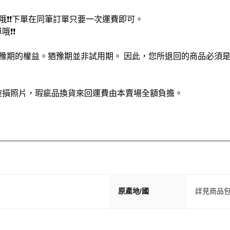
哦❗❗下單在同筆訂單只要一次運費即可。
❗❗
豫期的權益。猶豫期並非試用期。 因此，您所退回的商品必須
破損照片，瑕疵品換貨來回運費由本賣場全額負擔。
原產地/國
詳見商品