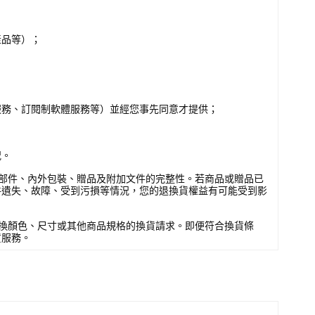
產品等）；
服務、訂閱制軟體服務等）並經您事先同意才提供；
況。
部件、內外包裝、贈品及附加文件的完整性。若商品或贈品已
件遺失、故障、受到污損等情況，您的退換貨權益有可能受到影
換顏色、尺寸或其他商品規格的換貨請求。即便符合換貨條
貨服務。