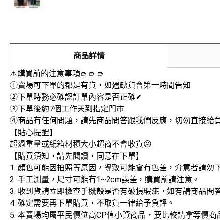
商品詳情
⚠️購買前的注意事項➮ ➮ ➮
➀賣場可下單的都是有貨，如遇缺貨會第一時間告知
➁下單時務必確認訂單內容是否正確✔
➂下單後約7個工作天到指定門市
➃商品有任何問題，請先商品問答跟我們反應，切勿直接給
【貼心提醒】
超過重量或紙箱材積大小超商不會收貨☹️
【購買須知，請先閱讀，同意在下單】
1. 顏色可能因拍照等原因，導致可能會有色差，介意者請勿
2. 手工測量，尺寸可能有1~2cm誤差，購買前請注意。
3. 收到貨請立即檢查手機殼是否有破損瑕疵，如有請商品
4. 確定需要再下單購買，不取貨一律給予負評。
5. 本賣場均屬平民價位高CP值小資商品，要比較請拿等價商