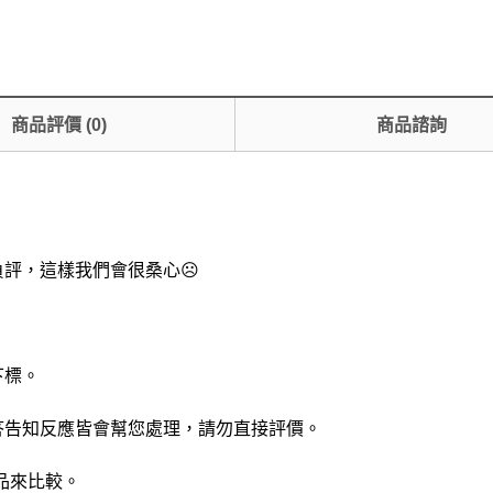
商品評價
(
0
)
商品諮詢
負評，這樣我們會很桑心☹
下標。
問答告知反應皆會幫您處理，請勿直接評價。
品來比較。