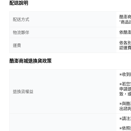
配送說明
酷澎
配送方式
“商品
依酷
物流夥伴
依各
運費
認運
酷澎商城退換貨政策
※收到
※若
申請
退換貨權益
致，
※與
出諮
※請
※依