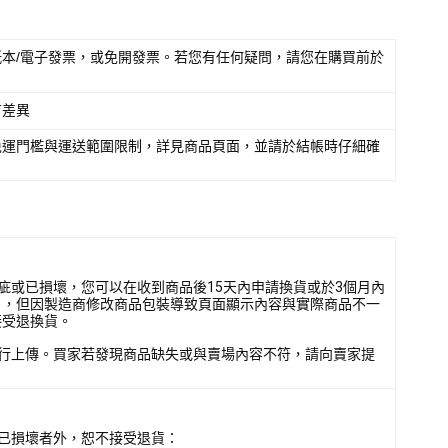
本/電子發票，或免開發票。若您有任何疑問，請您在購買前於
有差異
免運門檻與運送範圍限制，詳見商品頁面，並請於結帳時仔細確
疵或已損壞，您可以在收到商品後15天內申請換貨或於3個月內
），但因製造商修改商品包裝導致頁面顯示內容與實際商品不一
接受退換貨。
行上傳。買家若發現商品缺失或與賣場內容不符，請向賣家提
已損壞者外，恕不接受退貨：