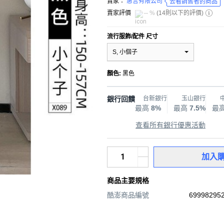
賣家：
惠言有限公司
去看銷售者的商品
賣家評價
-- %
(
14則以下的評價
)
流行服飾/配件 尺寸
S, 小個子
顏色
:
黑色
銀行回饋
台新銀行
玉山銀行
最高
8%
最高
7.5%
最
查看所有銀行優惠活動
加入
商品主要規格
酷澎商品編號
699982952