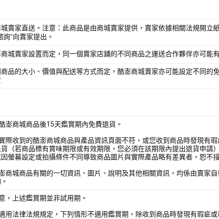
商城賣家直送。注意：此商品是由商城賣家提供，賣家依據相關法規開立紙
諮詢”向賣家提出。
澎商城賣家設置而定，同一個賣家店鋪的不同商品之運送合作夥伴亦可能
別商品的大小、價值與配送等方式而定，酷澎商城賣家亦可能設定不同的
費
酷澎商城商品後15天鑑賞期內免費退貨。
您實際收到的酷澎商城商品與產品資訊頁面不符，或您收到商品時發現有瑕
退貨（若商品標有賞味期限或有效期限，您必須在該期限內提出退貨申請
或因螢幕設定或拍攝條件不同導致商品圖片與實際產品略有差異者，恕不
酷澎商城商品有關的一切資訊、圖片、說明及其他相關資訊，均係由賣家自
詢。
注意，上述鑑賞期並非試用期。
照適用法律法規規定，下列情形不適用鑑賞期，除收到商品時發現有瑕疵或