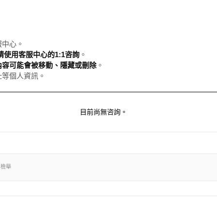
服中心。
使用客服中心的1:1咨詢
。
內容可能會被移動、隱藏或刪除
。
址等個人資訊。
目前尚無咨詢。
出檢舉