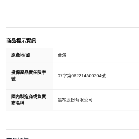
商品標示資訊
原產地/國
台灣
投保產品責任險字
07字第062214A00204號
號
國內製造商或負責
黑松股份有限公司
商名稱