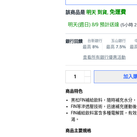
免運費
該商品是
明天 到貨,
明天(週日) 8/9
預計送達
(
5小時 
銀行回饋
台新銀行
玉山銀行
最高
8%
最高
7.5%
最
查看所有銀行優惠活動
加入
商品特色
黑松FIN補給飲料，隨時補充水分
FIN等滲透壓技術，迅速補充運動
FIN補給飲料富含多種電解質，有
渴。
商品主要規格