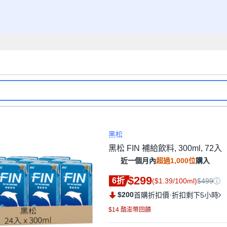
黑松
黑松 FIN 補給飲料, 300ml, 72入
近一個月內
超過1,000位
購入
$299
6折
($1.39/100ml)
$499
$200
·
首購折扣價
折扣剩下5小時
$14 酷澎幣回饋