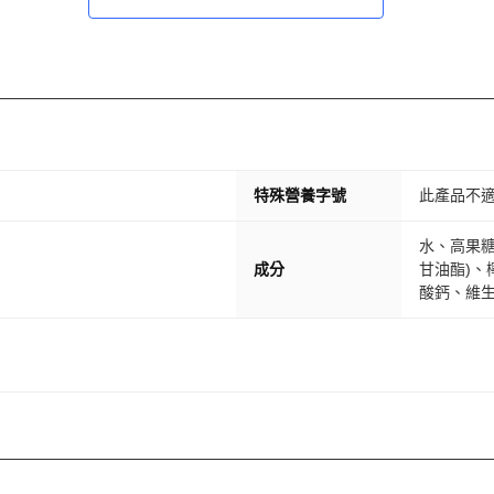
特殊營養字號
此產品不
水、高果
成分
甘油酯)、
酸鈣、維生