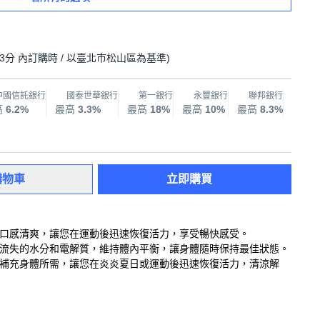
23分
內訂購時
/ 以臺北市松山區為基準
)
中國信託銀行
國泰世華銀行
第一銀行
永豐銀行
聯邦銀行
兆
高
6.2%
最高
3.3%
最高
18%
最高
10%
最高
8.3%
最高
購物車
立即購買
，口感清爽，讓您在運動後迅速恢復活力，享受暢快感受。
後流失的水分和電解質，維持體內平衡，讓身體隨時保持最佳狀態。
效補充身體所需，讓您在炎炎夏日或運動後迅速恢復活力，清涼解