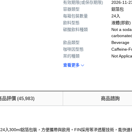
有效期限(或保存期限)
2026-11-
容器類型
鋁箔包
每箱包裝數量
24入
飲料型態
液體(即飲)
碳酸飲料種類
Not a soda
carbonated
飲品類型
Beverage
咖啡因型態
Caffeine-F
茶的種類
Not Applic
查看更多
商品評價
(
45,983
)
商品諮詢
24入300ml鋁箔包裝，方便攜帶與飲用。FIN採用等滲透壓技術，能