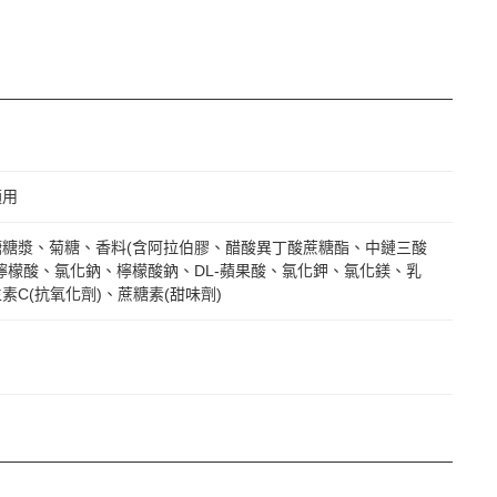
適用
糖糖漿、菊糖、香料(含阿拉伯膠、醋酸異丁酸蔗糖酯、中鏈三酸
檸檬酸、氯化鈉、檸檬酸鈉、DL-蘋果酸、氯化鉀、氯化鎂、乳
素C(抗氧化劑)、蔗糖素(甜味劑)