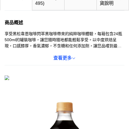
495
)
貨說明
商品概述
享受黑松韋恩咖啡閃萃黑咖啡帶來的純粹咖啡體驗，每箱包含24瓶
500ml的罐裝咖啡，讓您隨時隨地都能輕鬆享受。以中度烘焙呈
現，口感醇厚，香氣濃郁，不含糖和任何添加劑，讓您品嚐到最原
始的咖啡風味。採用閃萃工藝，以淋灑式高溫萃取，再急速降溫封
存香氣，口感細緻不苦澀。無論是工作日的提神飲品，還是休閒時
查看更多
光的享受，韋恩咖啡都是您的理想之選。Coupang 酷澎嚴選正品，
快速直送到府，輕鬆退貨無負擔。