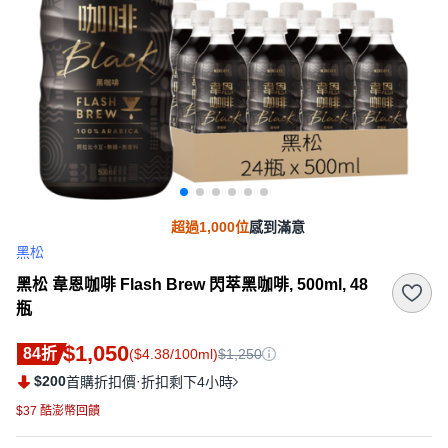
超過1,000位
感到滿意
黑松
黑松 韋恩咖啡 Flash Brew 閃萃黑咖啡, 500ml, 48
瓶
$1,050
84折
($4.38/100ml)
$1,250
$200
·
首購折扣價
折扣剩下4小時
$37 酷澎幣回饋