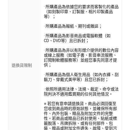
· 所購產品為依據您的要求而客製化的產品
（如刻製印章、訂製服、相片印製產品
等）；
· 所購產品為報紙、期刊或雜誌；
· 所購產品為影音商品或電腦軟體（如
CD、DVD等）且已拆封；
· 所購產品為非以有形媒介提供的數位內容
或線上服務（如電子書、影音串流服務、
訂閱制軟體服務等）並經您事先同意才提
供；
退換貨限制
· 所購產品為個人衛生用品（如內衣褲、刮
鬍刀、穿戴式美甲等）且您已拆封；
· 依照所適用法律、法規、裁定、命令或法
院判決不適用鑑賞期的任何其他情況。
※ 若您有意申請退換貨，商品必須回復至
您收到商品時的原始狀態，並確保所有部
件、內外包裝、贈品及附加文件的完整
性。若商品或贈品已拆封使用、貼紙或標
籤脫落、吊牌拆除、或有任何部件、包
裝、贈品或附加文件遺失、故障、受到污