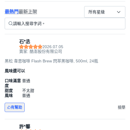
最熱門
最新上架
所有星級
石*丞
2026.07.05
賣家: 酷澎股份有限公司
黑松 韋恩咖啡 Flash Brew 閃萃黑咖啡, 500ml, 24瓶
風味還可以
口味滿意
普通
度
甜度
不太甜
風味
普通
有幫助
檢舉
許*馨