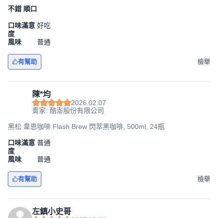
不錯 順口
口味滿意
好吃
度
風味
普通
有幫助
檢舉
陳*均
2026.02.07
賣家: 酷澎股份有限公司
黑松 韋恩咖啡 Flash Brew 閃萃黑咖啡, 500ml, 24瓶
口味滿意
普通
度
風味
普通
有幫助
檢舉
左鎮小史哥