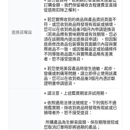
訂購金額，我們保留補收去程運費並直接
從退款扣除之權利。
※ 若您實際收到的商品與產品資訊頁面不
符，或您收到商品時發現有瑕疵或損壞，
您可以在收到商品後3個月內申請退換貨
退換貨權益
（若商品標有賞味期限或有效期限，您必
須在該期限內提出退換貨申請），但因製
造商修改商品包裝導致頁面顯示內容與實
際商品不一致，或因螢幕設定或拍攝條件
不同導致商品圖片與實際產品略有差異
者，恕不接受退換貨。
※ 若您使用美容產品時發生過敏、起疹、
發癢或刺痛等問題，請立即停止使用該產
品，您可以在收到商品後3個月內憑診斷
證明書申請退貨。
※ 請注意，上述鑑賞期並非試用期。
※ 依照適用法律法規規定，下列情形不適
用鑑賞期，除收到商品時發現有瑕疵或已
損壞者外，恕不接受退貨：
· 所購產品為生鮮易腐類、保存期限很短或
您取消訂單時即將過期的產品；