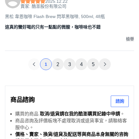
2025.12.22
賣家: 酷澎股份有限公司
黑松 韋恩咖啡 Flash Brew 閃萃黑咖啡, 500ml, 48瓶
這真的蠻好喝的只有一點點的微酸，咖啡味也不錯
檢舉
1
2
3
4
5
商品諮詢
諮詢
購買的商品
取消/退貨請在我的酷澎購買記錄中申請
。
商品咨詢及評價板塊不處理取消或退貨事宜，請聯絡客
服中心。
價格、賣家、換貨/退貨及配送等與商品本身無關的咨詢