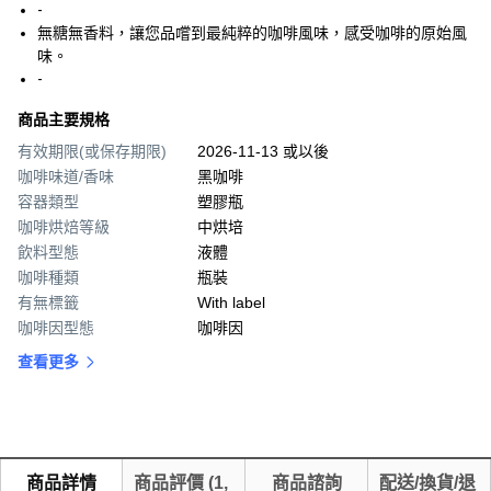
-
無糖無香料，讓您品嚐到最純粹的咖啡風味，感受咖啡的原始風
味。
-
商品主要規格
有效期限(或保存期限)
2026-11-13 或以後
咖啡味道/香味
黑咖啡
容器類型
塑膠瓶
咖啡烘焙等級
中烘培
飲料型態
液體
咖啡種類
瓶裝
有無標籤
With label
咖啡因型態
咖啡因
查看更多
商品詳情
商品評價
(
1,
商品諮詢
配送/換貨/退