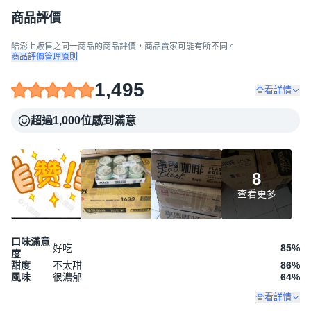
商品評價
酷澎上販售之同一商品的商品評價，商品賣家可能有所不同。
商品評價管理原則
1,495
查看詳情
超過1,000位感到滿意
8
查看更多
口味滿意
好吃
85
%
度
甜度
不太甜
86
%
風味
很濃郁
64
%
查看詳情