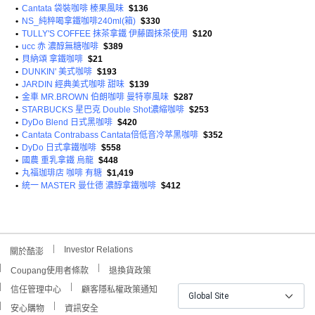
•
Cantata 袋裝咖啡 榛果風味
$136
•
NS_純粹喝拿鐵咖啡240ml(箱)
$330
•
TULLY'S COFFEE 抹茶拿鐵 伊藤園抹茶使用
$120
•
ucc 赤 濃醇無糖咖啡
$389
•
貝納頌 拿鐵咖啡
$21
•
DUNKIN' 美式咖啡
$193
•
JARDIN 經典美式咖啡 甜味
$139
•
金車 MR.BROWN 伯朗咖啡 曼特寧風味
$287
•
STARBUCKS 星巴克 Double Shot濃縮咖啡
$253
•
DyDo Blend 日式黑咖啡
$420
•
Cantata Contrabass Cantata倍低音冷萃黑咖啡
$352
•
DyDo 日式拿鐵咖啡
$558
•
國農 重乳拿鐵 烏龍
$448
•
丸福珈琲店 咖啡 有糖
$1,419
•
統一 MASTER 曼仕德 濃醇拿鐵咖啡
$412
Investor Relations
關於酷澎
Coupang使用者條款
退換貨政策
信任管理中心
顧客隱私權政策通知
Global Site
安心購物
資訊安全