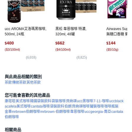
ucc AROMA艾洛瑪黑咖啡,
黑松 韋恩咖啡 特濃,
Airwaves Su
500ml, 24瓶
320ml, 48罐
無糖口香糖 紫冰野
10包
400
662
144
$
$
$
(
$3/100ml
)
(
$4/100ml
)
(
$5/10g
)
(
6,018
)
(
8,825
)
(
5,
與此商品相關的類別
茶飲
傳統茶飲
其他茶飲
您可能會喜歡的其他產品
康塔塔
美式咖啡
韓國袋裝飲料
袋裝咖啡
貝納頌
ucc黑咖啡
7-11-咖啡
uccblack
acafela美式咖啡
cantata咖啡
袋裝飲料
伯朗
貝納頌咖啡
罐裝咖啡
咖啡瓶裝
金車mrbrown伯朗咖啡
mrbrown-伯朗咖啡
韋恩咖啡
ucc
georgia-喬亞
cantata
伯朗咖啡
相關商品