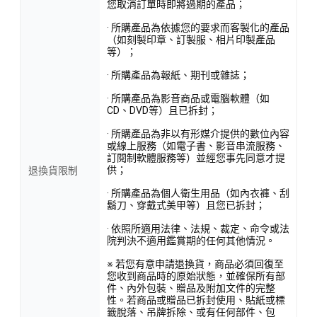
您取消訂單時即將過期的產品；
· 所購產品為依據您的要求而客製化的產品
（如刻製印章、訂製服、相片印製產品
等）；
· 所購產品為報紙、期刊或雜誌；
· 所購產品為影音商品或電腦軟體（如
CD、DVD等）且已拆封；
· 所購產品為非以有形媒介提供的數位內容
或線上服務（如電子書、影音串流服務、
訂閱制軟體服務等）並經您事先同意才提
供；
退換貨限制
· 所購產品為個人衛生用品（如內衣褲、刮
鬍刀、穿戴式美甲等）且您已拆封；
· 依照所適用法律、法規、裁定、命令或法
院判決不適用鑑賞期的任何其他情況。
※ 若您有意申請退換貨，商品必須回復至
您收到商品時的原始狀態，並確保所有部
件、內外包裝、贈品及附加文件的完整
性。若商品或贈品已拆封使用、貼紙或標
籤脫落、吊牌拆除、或有任何部件、包