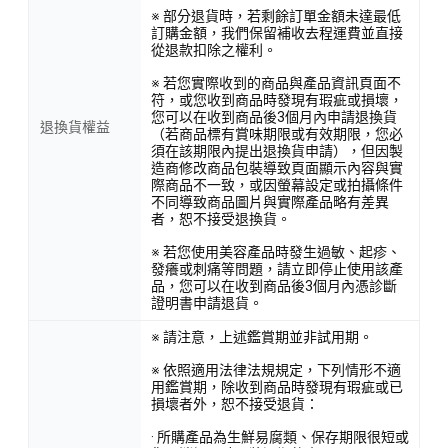
※ 部分退貨時，若剩餘訂單金額未達最低
訂購金額，我們保留補收去程運費並直接
從退款扣除之權利。
※ 若您實際收到的商品與產品資訊頁面不
符，或您收到商品時發現有瑕疵或損壞，
您可以在收到商品後3個月內申請退換貨
退換貨權益
（若商品標有賞味期限或有效期限，您必
須在該期限內提出退換貨申請），但因製
造商修改商品包裝導致頁面顯示內容與實
際商品不一致，或因螢幕設定或拍攝條件
不同導致商品圖片與實際產品略有差異
者，恕不接受退換貨。
※ 若您使用美容產品時發生過敏、起疹、
發癢或刺痛等問題，請立即停止使用該產
品，您可以在收到商品後3個月內憑診斷
證明書申請退貨。
※ 請注意，上述鑑賞期並非試用期。
※ 依照適用法律法規規定，下列情形不適
用鑑賞期，除收到商品時發現有瑕疵或已
損壞者外，恕不接受退貨：
· 所購產品為生鮮易腐類、保存期限很短或