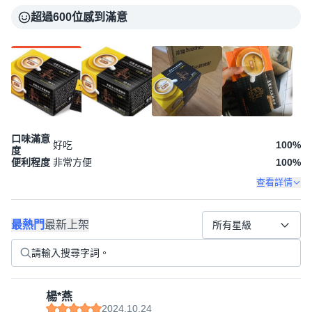
超過600位感到滿意
口味滿意
好吃
100
%
度
便利程度
非常方便
100
%
查看詳情
最熱門
最新上架
所有星級
楊*燕
2024.10.24