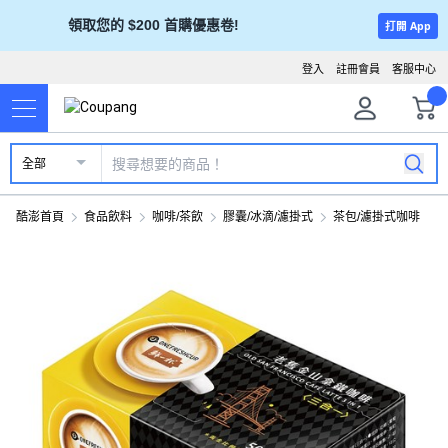
領取您的 $200 首購優惠卷!
打開 App
登入
註冊會員
客服中心
全部
酷澎首頁
食品飲料
咖啡/茶飲
膠囊/冰滴/濾掛式
茶包/濾掛式咖啡