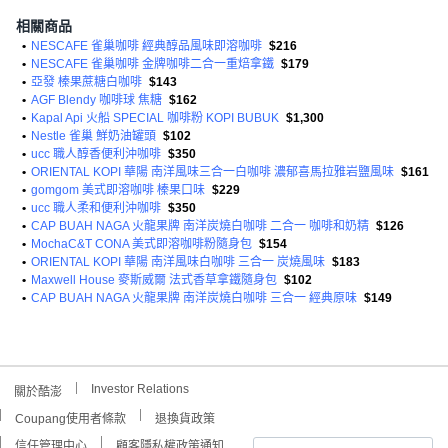
相關商品
•
NESCAFE 雀巢咖啡 經典醇品風味即溶咖啡
$216
•
NESCAFE 雀巢咖啡 金牌咖啡二合一重焙拿鐵
$179
•
亞發 榛果蔗糖白咖啡
$143
•
AGF Blendy 咖啡球 焦糖
$162
•
Kapal Api 火船 SPECIAL 咖啡粉 KOPI BUBUK
$1,300
•
Nestle 雀巢 鮮奶油罐頭
$102
•
ucc 職人醇香便利沖咖啡
$350
•
ORIENTAL KOPI 華陽 南洋風味三合一白咖啡 濃郁喜馬拉雅岩鹽風味
$161
•
gomgom 美式即溶咖啡 榛果口味
$229
•
ucc 職人柔和便利沖咖啡
$350
•
CAP BUAH NAGA 火龍果牌 南洋炭燒白咖啡 二合一 咖啡和奶精
$126
•
MochaC&T CONA 美式即溶咖啡粉隨身包
$154
•
ORIENTAL KOPI 華陽 南洋風味白咖啡 三合一 炭燒風味
$183
•
Maxwell House 麥斯威爾 法式香草拿鐵隨身包
$102
•
CAP BUAH NAGA 火龍果牌 南洋炭燒白咖啡 三合一 經典原味
$149
Investor Relations
關於酷澎
Coupang使用者條款
退換貨政策
信任管理中心
顧客隱私權政策通知