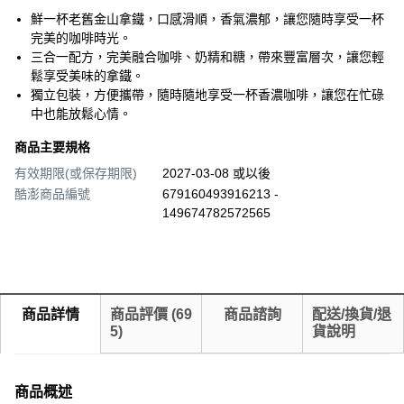
鮮一杯老舊金山拿鐵，口感滑順，香氣濃郁，讓您隨時享受一杯
完美的咖啡時光。
三合一配方，完美融合咖啡、奶精和糖，帶來豐富層次，讓您輕
鬆享受美味的拿鐵。
獨立包裝，方便攜帶，隨時隨地享受一杯香濃咖啡，讓您在忙碌
中也能放鬆心情。
商品主要規格
有效期限(或保存期限)
2027-03-08 或以後
酷澎商品編號
679160493916213 -
149674782572565
商品詳情
商品評價
(
69
商品諮詢
配送/換貨/退
5
)
貨說明
商品概述