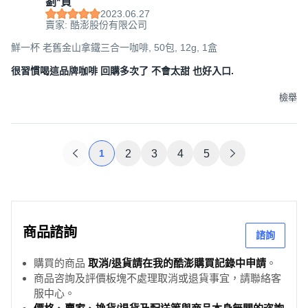
劉*貞
2023.06.27
賣家: 酷澎股份有限公司
鮮一杯 老舊金山拿鐵三合一咖啡, 50包, 12g, 1盒
很習慣喝這品牌咖啡 回購多次了 不會太甜 也好入口.
檢舉
1
2
3
4
5
商品諮詢
諮詢
購買的商品
取消/退貨請在我的酷澎購買記錄中申請
。
商品咨詢及評價板塊不處理取消或退貨事宜，請聯絡客
服中心。