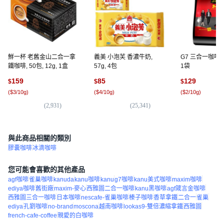
鮮一杯 老舊金山二合一拿
義美 小泡芙 香濃牛奶,
G7 三合一咖啡, 1
鐵咖啡, 50包, 12g, 1盒
57g, 4包
1袋
159
85
129
$
$
$
(
$3/10g
)
(
$4/10g
)
(
$2/10g
)
(
2,931
)
(
25,341
)
(
6,
與此商品相關的類別
膠囊咖啡
冰滴咖啡
您可能會喜歡的其他產品
agf咖啡
雀巢咖啡
kanuda
kanu咖啡
kanu
g7咖啡
kanu美式咖啡
maxim咖啡
ediya咖啡
舊街廠
maxim-麥心
西雅圖二合一咖啡
kanu黑咖啡
agf箴言金咖啡
西雅圖三合一咖啡
日本咖啡
nescafe-雀巢咖啡
榛子咖啡
香草拿鐵
二合一
雀巢
ediya
孔劉咖啡
no-brand
moscona
越南咖啡
lookas9-雙倍濃縮拿鐵
西雅圖
french-cafe-coffee
親愛的白咖啡