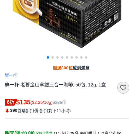
超過600位
感到滿意
鮮一杯
鮮一杯 老舊金山拿鐵三合一咖啡, 50包, 12g, 1盒
$135
6折
($2.25/10g)
$225
$90
·
首購折扣價
折扣剩下11小時
明天(週六) 8/8
預計送達
(
11小時 29分
內訂購時
/ 以臺北市松