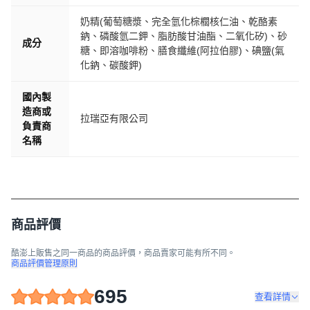
奶精(葡萄糖漿、完全氫化棕櫚核仁油、乾酪素
鈉、磷酸氫二鉀、脂肪酸甘油酯、二氧化矽)、砂
成分
糖、即溶咖啡粉、膳食纖維(阿拉伯膠)、碘鹽(氣
化鈉、碳酸鉀)
國內製
造商或
拉瑞亞有限公司
負責商
名稱
商品評價
酷澎上販售之同一商品的商品評價，商品賣家可能有所不同。
商品評價管理原則
695
查看詳情