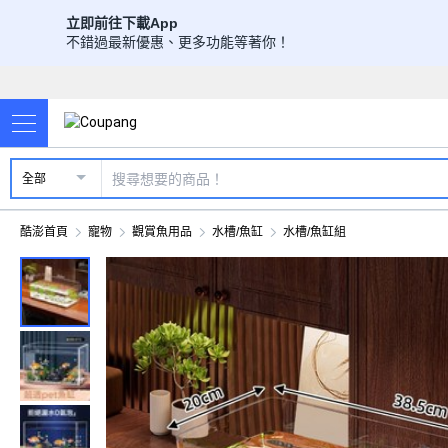
立即前往下載App
不錯過最新優惠、更多功能等著你！
全部
酷澎首頁
寵物
觀賞魚用品
水槽/魚缸
水槽/魚缸組