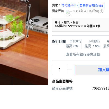
賣家：
博時通訊社
去看銷售者的商品
賣家評價
-- %
(
14則以下的評價
)
尺寸 × 顏色 × 數量
40裸缸38.5*20*21cm × 如圖 × 1個
銀行回饋
台新銀行
玉山銀行
最高
8%
最高
7.5%
最
查看所有銀行優惠活動
加入
商品主要規格
酷澎商品編號
705277913