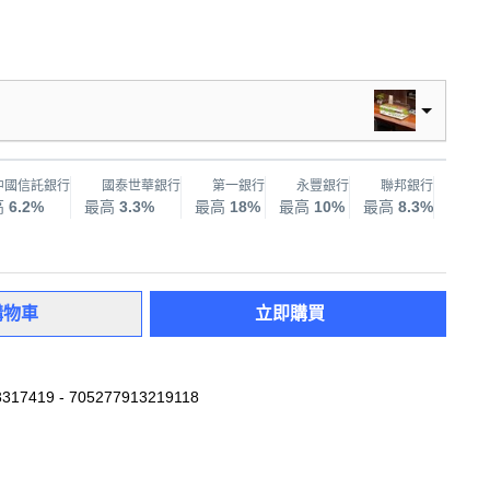
中國信託銀行
國泰世華銀行
第一銀行
永豐銀行
聯邦銀行
兆
高
6.2%
最高
3.3%
最高
18%
最高
10%
最高
8.3%
最高
購物車
立即購買
317419 - 705277913219118