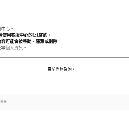
服中心。
使用客服中心的1:1咨詢
。
內容可能會被移動、隱藏或刪除
。
址等個人資訊。
目前尚無咨詢。
出檢舉