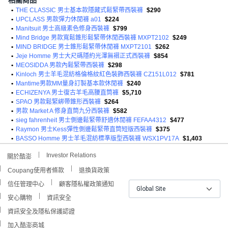
相關商品
•
THE CLASSIC 男士基本款隱藏式鬆緊帶西裝褲
$290
•
UPCLASS 男款彈力休閒褲 a01
$224
•
Manitsuit 男士高級素色修身西裝褲
$799
•
Mind Bridge 男款寬鬆錐形鬆緊帶休閒西裝褲 MXPT2102
$249
•
MIND BRIDGE 男士錐形鬆緊帶休閒褲 MXPT2101
$262
•
Jeje Homme 男士大尺碼隱約光澤無褶正式西裝褲
$854
•
MEOSIDDA 男款內鬆緊帶西裝褲
$298
•
Kinloch 男士羊毛混紡格倫格紋紅色裝飾西裝褲 CZ151L012
$781
•
Mantime男款MM量身訂製基本款休閒褲
$240
•
ECHIZENYA 男士復古羊毛高腰直筒褲
$5,710
•
SPAO 男款鬆緊綁帶錐形西裝褲
$264
•
男款 Market A 修身直筒九分西裝褲
$582
•
sieg fahrenheit 男士側邊鬆緊帶舒適休閒褲 FEFAA4312
$477
•
Raymon 男士Kess彈性側邊鬆緊帶直筒短版西裝褲
$375
•
BASSO Homme 男士羊毛混紡標準版型西裝褲 WSX1PV17A
$1,403
Investor Relations
關於酷澎
Coupang使用者條款
退換貨政策
信任管理中心
顧客隱私權政策通知
Global Site
安心購物
資訊安全
資訊安全及隱私保護認證
加入酷澎商城