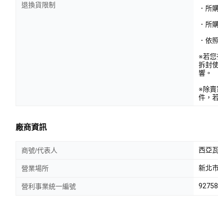
退換貨限制
．所
．所
．依
※若
拆封
響。
※除
件，
廠商資訊
西亞瓦
商號/代表人
新北市
營業場所
92758
營利事業統一編號