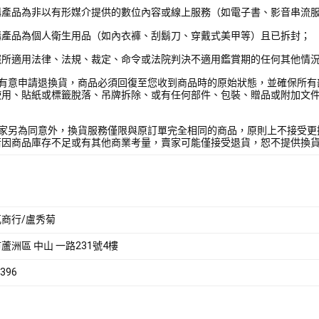
購產品為非以有形媒介提供的數位內容或線上服務（如電子書、影音串流
購產品為個人衛生用品（如內衣褲、刮鬍刀、穿戴式美甲等）且已拆封；
照所適用法律、法規、裁定、命令或法院判決不適用鑑賞期的任何其他情
您有意申請退換貨，商品必須回復至您收到商品時的原始狀態，並確保所有
使用、貼紙或標籤脫落、吊牌拆除、或有任何部件、包裝、贈品或附加文
賣家另為同意外，換貨服務僅限與原訂單完全相同的商品，原則上不接受更
若因商品庫存不足或有其他商業考量，賣家可能僅接受退貨，恕不提供換
商行/盧秀菊
蘆洲區 中山 一路231號4樓
396