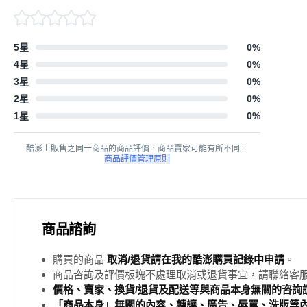
5星
0
%
4星
0
%
3星
0
%
2星
0
%
1星
0
%
酷澎上販售之同一商品的商品評價，商品賣家可能有所不同。
商品評價管理原則
商品諮詢
購買的商品
取消/退貨請在我的酷澎購買記錄中申請
。
商品咨詢及評價板塊不處理取消或退貨事宜，請聯絡客
價格、賣家、換貨/退貨及配送等與商品本身無關的咨詢請
「商品本身」無關的內容、轉讓、廣告、辱罵、洗版等