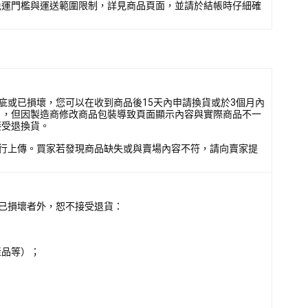
免運門檻與運送範圍限制，詳見商品頁面，並請於結帳時仔細確
疵或已損壞，您可以在收到商品後15天內申請換貨或於3個月內
），但因製造商修改商品包裝導致頁面顯示內容與實際商品不一
接受退換貨。
行上傳。買家若發現商品缺失或與賣場內容不符，請向賣家提
已損壞者外，恕不接受退貨：
產品等）；