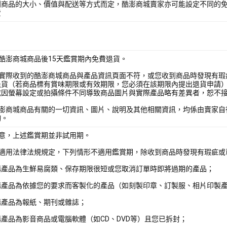
別商品的大小、價值與配送等方式而定，酷澎商城賣家亦可能設定不同的
費
酷澎商城商品後15天鑑賞期內免費退貨。
您實際收到的酷澎商城商品與產品資訊頁面不符，或您收到商品時發現有瑕
退貨（若商品標有賞味期限或有效期限，您必須在該期限內提出退貨申請
或因螢幕設定或拍攝條件不同導致商品圖片與實際產品略有差異者，恕不
酷澎商城商品有關的一切資訊、圖片、說明及其他相關資訊，均係由賣家自
詢。
注意，上述鑑賞期並非試用期。
照適用法律法規規定，下列情形不適用鑑賞期，除收到商品時發現有瑕疵或
購產品為生鮮易腐類、保存期限很短或您取消訂單時即將過期的產品；
購產品為依據您的要求而客製化的產品（如刻製印章、訂製服、相片印製
購產品為報紙、期刊或雜誌；
產品為影音商品或電腦軟體（如CD、DVD等）且您已拆封；