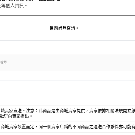
址等個人資訊。
目前尚無咨詢。
出檢舉
商城賣家直送。注意：此商品是由商城賣家提供，賣家依據相關法規開立紙
諮詢”向賣家提出。
澎商城賣家設置而定，同一個賣家店鋪的不同商品之運送合作夥伴亦可能