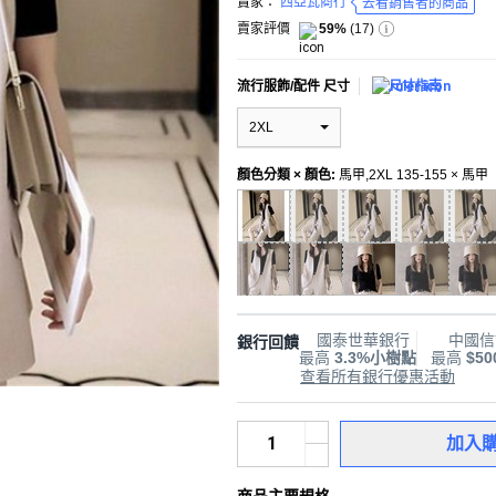
賣家：
西亞瓦商行
去看銷售者的商品
賣家評價
59%
(
17
)
流行服飾/配件 尺寸
尺寸指南
2XL
顏色分類 × 顏色
:
馬甲,2XL 135-155 × 馬甲
國泰世華銀行
中國信
銀行回饋
最高
3.3%小樹點
最高
$5
查看所有銀行優惠活動
加入
商品主要規格