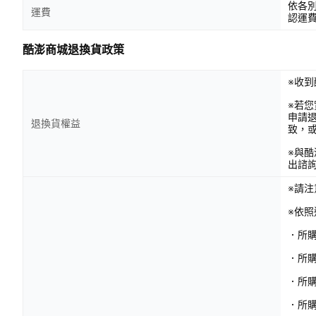
依各
運費
認運
酷澎商城退換貨政策
※收到
※若
申請
退換貨權益
致，
※與
出諮
※請
※依
．所
．所
．所
．所購