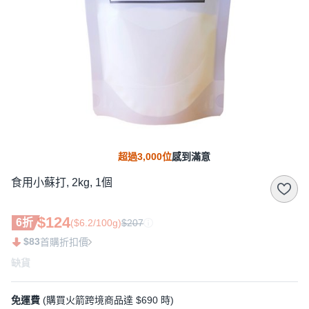
超過3,000位
感到滿意
食用小蘇打, 2kg, 1個
$124
6折
($6.2/100g)
$207
$83
首購折扣價
缺貨
免運費
(購買火箭跨境商品達 $690 時)