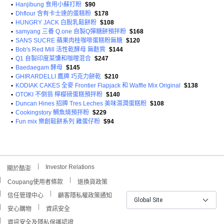
•
Hanjibung 食用小蘇打粉
$90
•
Dhflour 含有卡士達的蛋糕粉
$178
•
HUNGRY JACK 白脫乳鬆餅粉
$108
•
samyang 三養 Q.one 自製Q彈糖餅預拌粉
$168
•
SANS SUCRE 蘋果肉桂咖啡蛋糕粉無糖
$120
•
Bob's Red Mill 活性乾酵母 無麩質
$144
•
Q1 自製印度菜馕和咖哩混合
$247
•
Baedaegam 酵母
$145
•
GHIRARDELLI 鷹牌 巧克力餅乾
$210
•
KODIAK CAKES 全麥 Frontier Flapjack 和 Waffle Mix Original
$138
•
OTOKI 不倒翁 檸檬磅蛋糕預拌粉
$140
•
Duncan Hines 招牌 Tres Leches 美味濕潤蛋糕粉
$108
•
Cookingstory 鯛魚燒預拌粉
$229
•
Fun mix 樂創鬆餅系列 雞蛋仔粉
$94
Investor Relations
關於酷澎
Coupang使用者條款
退換貨政策
信任管理中心
顧客隱私權政策通知
Global Site
安心購物
資訊安全
資訊安全及隱私保護認證