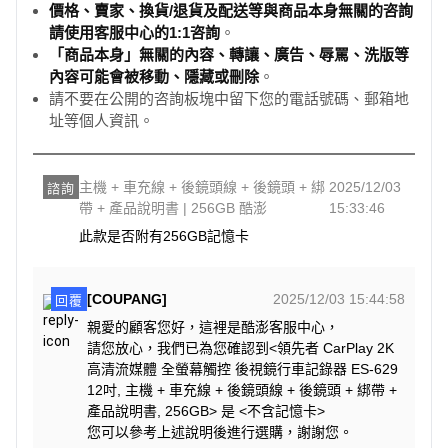
價格、賣家、換貨/退貨及配送等與商品本身無關的咨詢
請使用客服中心的1:1咨詢
。
「商品本身」無關的內容、轉讓、廣告、辱罵、洗版等
內容可能會被移動、隱藏或刪除
。
請不要在公開的咨詢板塊中留下您的電話號碼、郵箱地
址等個人資訊。
主機 + 車充線 + 後鏡頭線 + 後鏡頭 + 綁
2025/12/03
諮詢
帶 + 產品說明書 | 256GB 酷澎
15:33:46
此款是否附有256GB記憶卡
[COUPANG]
2025/12/03 15:44:58
回覆
親愛的顧客您好，這裡是酷澎客服中心，
請您放心，我們已為您確認到<領先者 CarPlay 2K
高清流媒體 全螢幕觸控 後視鏡行車記錄器 ES-629
12吋, 主機 + 車充線 + 後鏡頭線 + 後鏡頭 + 綁帶 +
產品說明書, 256GB> 是 <不含記憶卡>
您可以參考上述說明後進行選購，謝謝您。