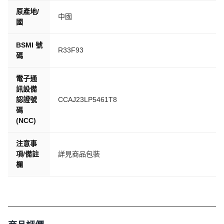
原產地/
中國
國
BSMI 號
R33F93
碼
電子通
訊設備
認證號
CCAJ23LP5461T8
碼
(NCC)
注意事
項/備註
詳見商品包裝
欄