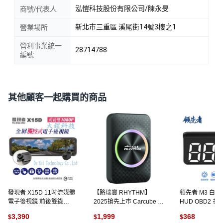
泓愷科技股份有限公司/陳永旻
商號/代表人
新北市三重區 溪尾街14號3樓之1
營業場所
營利事業統一
28714788
編號
其他顧客一起購買的商品
發現者 X15D 11吋流媒體
【路瑞寶 RHYTHM】
領先者 M3 白
電子後視鏡 前後雙錄
2025搶先上市 Carcube II
HUD OBD2 
1080P行車紀錄器 贈無線
無線carplay轉安卓系統 影
示器
3,390
1,999
368
$
$
$
藍牙耳機及32G記憶卡
音 投屏, 詳見包裝