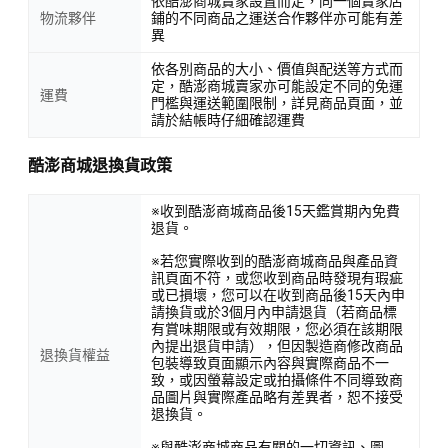
依酷澎商城賣家設置而定，同一個賣家店
為準
物流夥伴
鋪的不同商品之運送合作夥伴亦可能有差
異
．商品內容: ES-629主機 X1、車充線 X1、後鏡頭線X1、後
依各別商品的大小、價值與配送等方式而
鏡頭X1、綁帶X2、產品說明書X1
定，酷澎商城賣家亦可能設定不同的免運
運費
門檻與運送範圍限制，詳見商品頁面，並
．保固期限：主機一年/配件3個月/贈品不保固
請於結帳時仔細確認運費
．維修保固範圍：限台灣本島地區
酷澎商城退換貨政策
．產地：Made in China
※收到酷澎商城商品後15天鑑賞期內免費
．商品尺寸(不含外包裝)：約270x112x40mm(含綁帶支架
退貨。
及鏡頭)
※若您實際收到的酷澎商城商品與產品資
．商品重量(不含外包裝)：約380g
訊頁面不符，或您收到商品時發現有瑕疵
或已損壞，您可以在收到商品後15天內申
．商品尺寸(含外包裝)：約340x120x65mm
請換貨或於3個月內申請退貨（若商品標
有賞味期限或有效期限，您必須在該期限
．商品重量(含外包裝)：約890g
內提出退貨申請），但因製造商修改商品
退換貨權益
包裝導致頁面顯示內容與實際商品不一
致，或因螢幕設定或拍攝條件不同導致商
品圖片與實際產品略有差異者，恕不接受
退換貨。
※與酷澎商城商品有關的一切資訊、圖