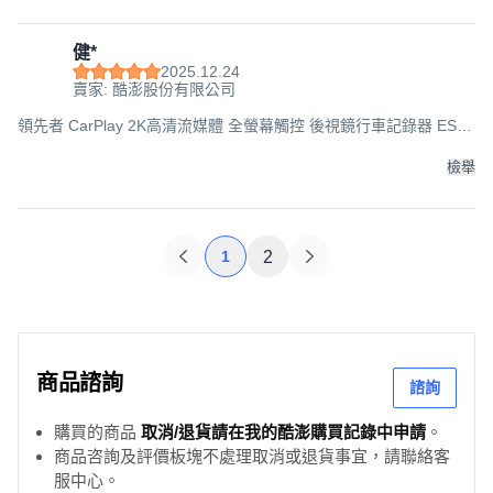
健*
2025.12.24
賣家: 酷澎股份有限公司
領先者 CarPlay 2K高清流媒體 全螢幕觸控 後視鏡行車記錄器 ES-
629 12吋, 主機 + 車充線 + 後鏡頭線 + 後鏡頭 + 綁帶 + 產品說明書,
256GB
檢舉
1
2
商品諮詢
諮詢
購買的商品
取消/退貨請在我的酷澎購買記錄中申請
。
商品咨詢及評價板塊不處理取消或退貨事宜，請聯絡客
服中心。