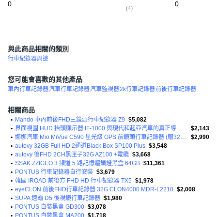
0
0
(
4
)
與此商品相關的類別
行車紀錄器周邊
您可能會喜歡的其他產品
車內行車記錄器
汽車行車記錄器
汽車監視器
2k行車記錄器
前後行車紀錄器
相關商品
•
Mando 車內前後FHD三鏡頭行車紀錄器 Z9
$5,082
•
界面視圖 HUD 抬頭顯示器 IF-1000 與現代和起亞汽車的真正導航相連
$2,143
•
娜娜汽車 Mio MiVue C590 星光級 GPS 前鏡頭行車記錄器 (贈32G記憶卡)
$2,990
•
autovy 32GB Full HD 2通道Black Box SP100 Plus
$3,548
•
autovy 後FHD 2CH黑匣子32G AZ100 +電纜
$3,668
•
SSAK ZZIGEO 3 頻道 5 路記憶體鎖燈黑盒 64GB
$11,361
•
PONTUS 行車記錄器自行安裝
$3,679
•
韓國 IROAD 前後方 FHD HD 行車記錄器 TX5
$1,978
•
eyeCLON 前後FHD行車紀錄器 32G CLON4000 MDR-L2210
$2,008
•
SUPA 速霸 D5 後視鏡行車記錄器
$1,980
•
PONTUS 自裝黑盒 GD300
$3,078
•
PONTUS 自裝黑盒 MA200
$1,718