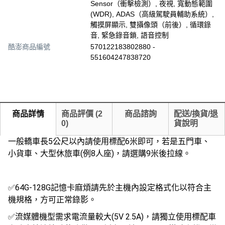
Sensor（衝擊檢測）, 夜視, 寬動態範圍
(WDR), ADAS（高級駕駛員輔助系統）,
觸摸屏顯示, 雙攝像頭（前後）, 循環錄
音, 緊急錄音鎖, 語音控制
酷澎商品編號
570122183802880 -
551604247838720
商品詳情
商品評價
(
2
商品諮詢
配送/換貨/退
0
)
貨說明
一般轎車長5公尺以內請使用標配6米即可，若是五門車、
小貨車、大型休旅車(例8人座)，請選購9米後拉線。
✅64G-128G記憶卡麻煩請先於主機內設定格式化以符合主
機規格，方可正常錄影。
✅流媒體機型需求電流量較大(5V 2.5A)，請獨立使用標配車