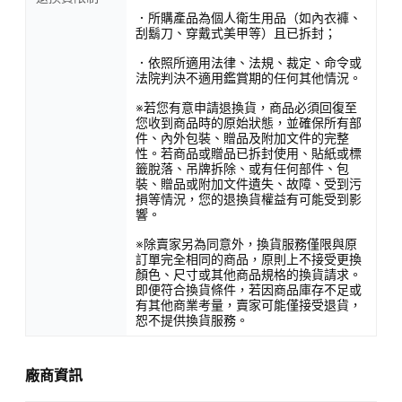
．所購產品為個人衛生用品（如內衣褲、
刮鬍刀、穿戴式美甲等）且已拆封；
．依照所適用法律、法規、裁定、命令或
法院判決不適用鑑賞期的任何其他情況。
※若您有意申請退換貨，商品必須回復至
您收到商品時的原始狀態，並確保所有部
件、內外包裝、贈品及附加文件的完整
性。若商品或贈品已拆封使用、貼紙或標
籤脫落、吊牌拆除、或有任何部件、包
裝、贈品或附加文件遺失、故障、受到污
損等情況，您的退換貨權益有可能受到影
響。
※除賣家另為同意外，換貨服務僅限與原
訂單完全相同的商品，原則上不接受更換
顏色、尺寸或其他商品規格的換貨請求。
即便符合換貨條件，若因商品庫存不足或
有其他商業考量，賣家可能僅接受退貨，
恕不提供換貨服務。
廠商資訊