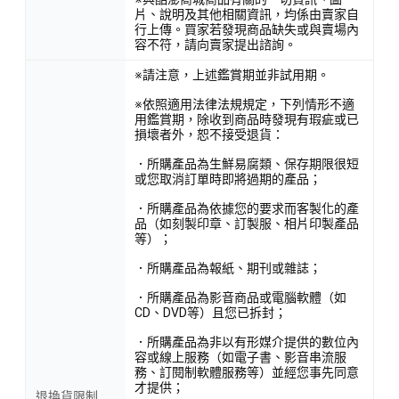
片、說明及其他相關資訊，均係由賣家自
行上傳。買家若發現商品缺失或與賣場內
容不符，請向賣家提出諮詢。
※請注意，上述鑑賞期並非試用期。
※依照適用法律法規規定，下列情形不適
用鑑賞期，除收到商品時發現有瑕疵或已
損壞者外，恕不接受退貨：
．所購產品為生鮮易腐類、保存期限很短
或您取消訂單時即將過期的產品；
．所購產品為依據您的要求而客製化的產
品（如刻製印章、訂製服、相片印製產品
等）；
．所購產品為報紙、期刊或雜誌；
．所購產品為影音商品或電腦軟體（如
CD、DVD等）且您已拆封；
．所購產品為非以有形媒介提供的數位內
容或線上服務（如電子書、影音串流服
務、訂閱制軟體服務等）並經您事先同意
才提供；
退換貨限制