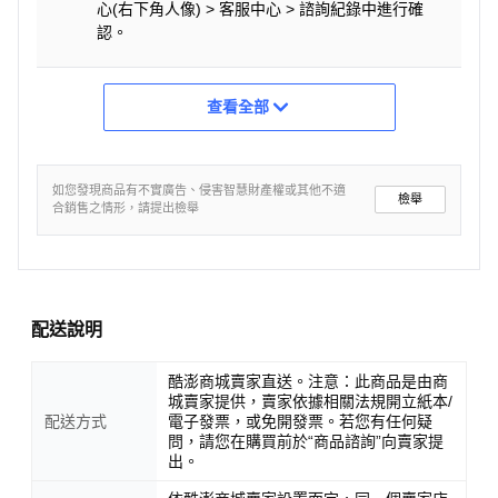
心(右下角人像) > 客服中心 > 諮詢紀錄中進行確
認。
查看全部
如您發現商品有不實廣告、侵害智慧財產權或其他不適
檢舉
合銷售之情形，請提出檢舉
配送說明
酷澎商城賣家直送。注意：此商品是由商
城賣家提供，賣家依據相關法規開立紙本/
配送方式
電子發票，或免開發票。若您有任何疑
問，請您在購買前於“商品諮詢”向賣家提
出。
♦ 原廠產品規格及配件, 如有變動恕不另行通知,以實際到貨