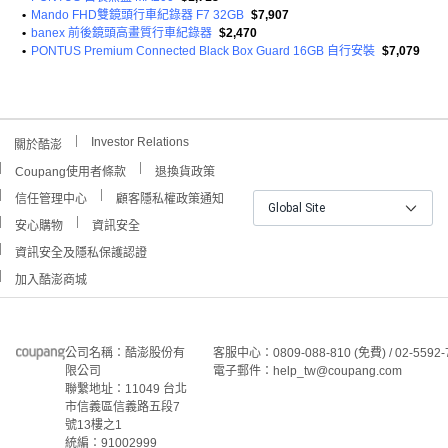
•
Mando FHD雙鏡頭行車紀錄器 F7 32GB
$7,907
•
banex 前後鏡頭高畫質行車紀錄器
$2,470
•
PONTUS Premium Connected Black Box Guard 16GB 自行安裝
$7,079
Investor Relations
關於酷澎
Coupang使用者條款
退換貨政策
信任管理中心
顧客隱私權政策通知
Global Site
安心購物
資訊安全
資訊安全及隱私保護認證
加入酷澎商城
公司名稱：酷澎股份有
客服中心：0809-088-810 (免費) / 02-5592-
限公司
電子郵件：help_tw@coupang.com
聯繫地址：11049 台北
市信義區信義路五段7
號13樓之1
統編：91002999