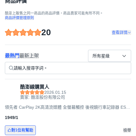
商品評價
酷澎上販售之同一商品的商品評價，商品賣家可能有所不同。
商品評價管理原則
20
查看詳情
最熱門
最新上架
所有星級
酷澎線購買人
2026.01.15
賣家: 酷澎股份有限公司
領先者 CarPlay 2K高清流媒體 全螢幕觸控 後視鏡行車記錄器 ES-
629 12吋, 主機 + 車充線 + 後鏡頭線 + 後鏡頭 + 綁帶 + 產品說明書,
256GB
1949/1
對1位有幫助
檢舉