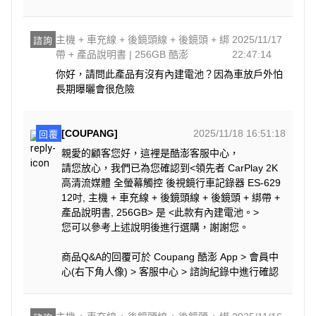
主機 + 車充線 + 後鏡頭線 + 後鏡頭 + 綁
2025/11/17
諮詢
帶 + 產品說明書 | 256GB 酷澎
22:47:14
你好，請問此產品有沒有內建電池？因為車放戶外怕
長期曝曬會很危險
[COUPANG]
2025/11/18 16:51:18
回覆
親愛的顧客您好，這裡是酷澎客服中心，
請您放心，我們已為您確認到<領先者 CarPlay 2K
高清流媒體 全螢幕觸控 後視鏡行車記錄器 ES-629
12吋, 主機 + 車充線 + 後鏡頭線 + 後鏡頭 + 綁帶 +
產品說明書, 256GB> 是 <此款有內建電池。>
您可以參考上述說明後進行選購，謝謝您。
商品Q&A的回覆可於 Coupang 酷澎 App > 會員中
心(右下角人像) > 客服中心 > 諮詢紀錄中進行確認