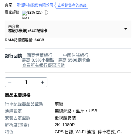
賣家：
泓愷科技股份有限公司
去看銷售者的商品
賣家評價
92%
(
25
)
內容物
標配(6米線)+64G記憶卡
RAM/記憶體容量
:
64GB
國泰世華銀行
中國信託銀行
銀行回饋
最高
3.3%小樹點
最高
$500刷卡金
查看所有銀行優惠活動
商品主要規格
行車紀錄器產品型態
前後
連線設定
無線網絡，藍牙，USB
安裝固定型態
後視鏡安裝
解析度(畫素)
2K+1080P
特色
GPS 日誌, Wi-Fi 連接, 停車模式, G-