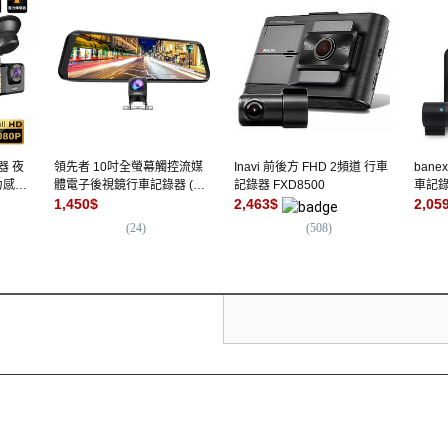
器 夜
領先者 10吋全螢幕觸控流媒
Inavi 前後方 FHD 2頻道 行車
bane
力感應
體電子後視鏡行車記錄器 (前
記錄器 FXD8500
車記錄
錄器
後雙錄1080P GPS測速選配)
1,450
$
2,463
$
2,05
監控
(
24
)
(
508
)