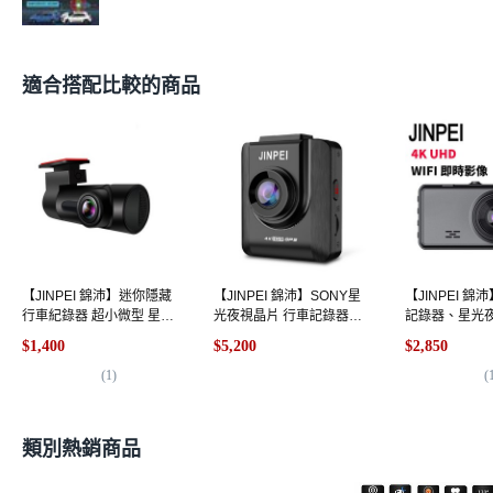
適合搭配比較的商品
【JINPEI 錦沛】迷你隱藏
【JINPEI 錦沛】SONY星
【JINPEI 
行車紀錄器 超小微型 星光
光夜視晶片 行車記錄器
記錄器、星光
夜視, 主機+64GB, 主機,
HRD高動態 TS流碼, 4K主
錄, 4K+WIFI+
$1,400
$5,200
$2,850
1GB
機+GPS測速,256GB
1GB
(
1
)
(
類別熱銷商品