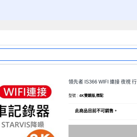
領先者 IS366 WIFI 連接 夜視
型號
:
4K雙鏡版,標配
此商品目前不可銷售。