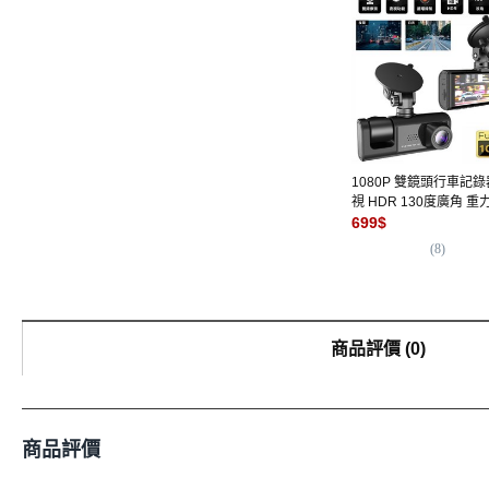
1080P 雙鏡頭行車記錄
視 HDR 130度廣角 重
循環錄影 雙鏡頭行車記
699
$
記憶卡 循環錄影 停車
(
8
)
商品評價
(
0
)
商品評價