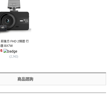
x 前後方 FHD 2頻道 行
Leadi Monach 頂級 QHD 雙
hp F485s Pro 2K超
器 BX7W
通道行車記錄器 Q9
車記錄器 內建Wi-Fi 
9
$
2,788
$
態 F/2.0大光圈 迷你機
1,499
$
(
2,342
)
(
0
)
(
4
)
商品諮詢