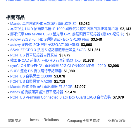
相關商品
•
Mando 車內前後FHD三鏡頭行車紀錄器 Z9
$5,082
•
界面視圖 HUD 抬頭顯示器 IF-1000 與現代和起亞汽車的真正導航相連
$2,14
•
娜娜汽車 Mio MiVue C590 星光級 GPS 前鏡頭行車記錄器 (贈32G記憶卡)
$2
•
autovy 32GB Full HD 2通道Black Box SP100 Plus
$3,548
•
autovy 後FHD 2CH黑匣子32G AZ100 +電纜
$3,668
•
SSAK ZZIGEO 3 頻道 5 路記憶體鎖燈黑盒 64GB
$11,361
•
PONTUS 行車記錄器自行安裝
$3,679
•
韓國 IROAD 前後方 FHD HD 行車記錄器 TX5
$1,978
•
eyeCLON 前後FHD行車紀錄器 32G CLON4000 MDR-L2210
$2,008
•
SUPA 速霸 D5 後視鏡行車記錄器
$1,980
•
PONTUS 自裝黑盒 GD300
$3,078
•
PONTUS 自裝黑盒 MA200
$1,718
•
Mando FHD雙鏡頭行車紀錄器 F7 32GB
$7,907
•
banex 前後鏡頭高畫質行車紀錄器
$2,470
•
PONTUS Premium Connected Black Box Guard 16GB 自行安裝
$7,079
Investor Relations
關於酷澎
Coupang使用者條款
退換貨政策