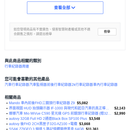
查看全部
如您發現商品有不實廣告、侵害智慧財產權或其他不適
檢舉
合銷售之情形，請提出檢舉
與此商品相關的類別
行車紀錄器周邊
您可能會喜歡的其他產品
汽車行車記錄器
汽車監視器
前後行車紀錄器
2k行車記錄器
車內行車記錄器
相關商品
•
Mando 車內前後FHD三鏡頭行車紀錄器 Z9
$5,082
•
界面視圖 HUD 抬頭顯示器 IF-1000 與現代和起亞汽車的真正導航相連
$2,143
•
娜娜汽車 Mio MiVue C590 星光級 GPS 前鏡頭行車記錄器 (贈32G記憶卡)
$2,990
•
autovy 32GB Full HD 2通道Black Box SP100 Plus
$3,548
•
autovy 後FHD 2CH黑匣子32G AZ100 +電纜
$3,668
•
SSAK ZZIGEO 3 頻道 5 路記憶體鎖燈黑盒 64GB
$11,361