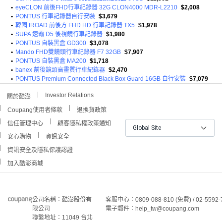
•
eyeCLON 前後FHD行車紀錄器 32G CLON4000 MDR-L2210
$2,008
•
PONTUS 行車記錄器自行安裝
$3,679
•
韓國 IROAD 前後方 FHD HD 行車記錄器 TX5
$1,978
•
SUPA 速霸 D5 後視鏡行車記錄器
$1,980
•
PONTUS 自裝黑盒 GD300
$3,078
•
Mando FHD雙鏡頭行車紀錄器 F7 32GB
$7,907
•
PONTUS 自裝黑盒 MA200
$1,718
•
banex 前後鏡頭高畫質行車紀錄器
$2,470
•
PONTUS Premium Connected Black Box Guard 16GB 自行安裝
$7,079
Investor Relations
關於酷澎
Coupang使用者條款
退換貨政策
信任管理中心
顧客隱私權政策通知
Global Site
安心購物
資訊安全
資訊安全及隱私保護認證
加入酷澎商城
公司名稱：酷澎股份有
客服中心：0809-088-810 (免費) / 02-5592-
限公司
電子郵件：help_tw@coupang.com
聯繫地址：11049 台北