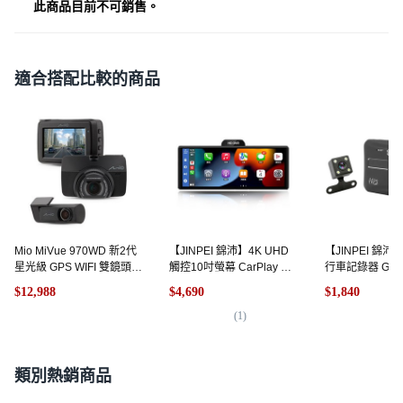
此商品目前不可銷售。
適合搭配比較的商品
Mio MiVue 970WD 新2代
【JINPEI 錦沛】4K UHD
【JINPEI 錦
星光級 GPS WIFI 雙鏡頭行
觸控10吋螢幕 CarPlay 電
行車記錄器 GP
車記錄器, 含安裝+主機+記
子後視鏡 行車紀錄器, JD-
前後雙鏡頭 倒
$12,988
$4,690
$1,840
憶卡, 64GB
18B, 256GB 記憶卡,
1080P Full HD
256GB
(
1
)
憶卡, 64GB
(
2
)
類別熱銷商品