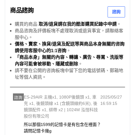
商品諮詢
諮詢
購買的商品
取消/退貨請在我的酷澎購買記錄中申請
。
商品咨詢及評價板塊不處理取消或退貨事宜，請聯絡客
服中心。
價格、賣家、換貨/退貨及配送等與商品本身無關的咨詢
請使用客服中心的1:1咨詢
。
「商品本身」無關的內容、轉讓、廣告、辱罵、洗版等
內容可能會被移動、隱藏或刪除
。
請不要在公開的咨詢板塊中留下您的電話號碼、郵箱地
址等個人資訊。
ES-29AIR 主機x1, 1080P後鏡頭 x1, 車
2025/05/27
諮詢
充 x1, 後鏡頭線 x1 (含鏡頭線約6米), 後
16:59:15
鏡頭配件 x1, 綁帶 x2 | 1024M 泓愷科技
股份有限公司
所以那個1599的記憶卡是有包含在裡面？

請問記憶卡幾g