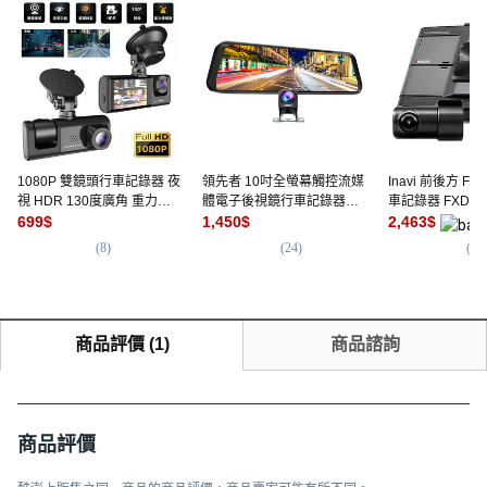
1080P 雙鏡頭行車記錄器 夜
領先者 10吋全螢幕觸控流媒
Inavi 前後方 FH
視 HDR 130度廣角 重力感
體電子後視鏡行車記錄器
車記錄器 FXD85
應 循環錄影 雙鏡頭行車記錄
699
$
(前後雙錄1080P GPS測速
1,450
$
2,463
$
器 記憶卡 循環錄影 停車監
選配)
(
8
)
(
24
)
(
50
控
商品評價
(
1
)
商品諮詢
商品評價