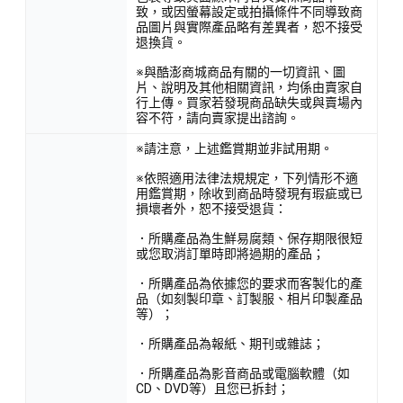
致，或因螢幕設定或拍攝條件不同導致商
品圖片與實際產品略有差異者，恕不接受
退換貨。
※與酷澎商城商品有關的一切資訊、圖
片、說明及其他相關資訊，均係由賣家自
行上傳。買家若發現商品缺失或與賣場內
容不符，請向賣家提出諮詢。
※請注意，上述鑑賞期並非試用期。
※依照適用法律法規規定，下列情形不適
用鑑賞期，除收到商品時發現有瑕疵或已
損壞者外，恕不接受退貨：
．所購產品為生鮮易腐類、保存期限很短
或您取消訂單時即將過期的產品；
．所購產品為依據您的要求而客製化的產
品（如刻製印章、訂製服、相片印製產品
等）；
．所購產品為報紙、期刊或雜誌；
．所購產品為影音商品或電腦軟體（如
CD、DVD等）且您已拆封；