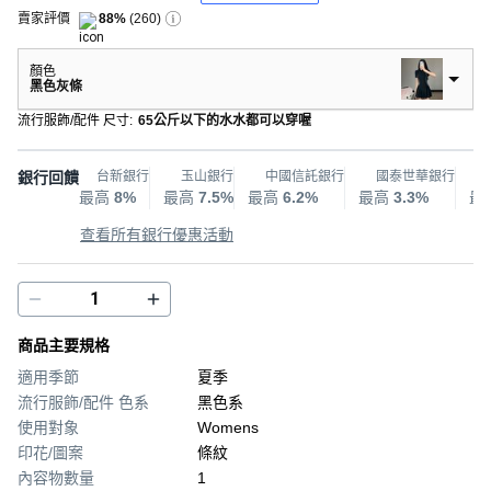
賣家評價
88%
(
260
)
顏色
黑色灰條
流行服飾/配件 尺寸
:
65公斤以下的水水都可以穿喔
銀行回饋
台新銀行
玉山銀行
中國信託銀行
國泰世華銀行
最高
8%
最高
7.5%
最高
6.2%
最高
3.3%
最
查看所有銀行優惠活動
商品主要規格
適用季節
夏季
流行服飾/配件 色系
黑色系
使用對象
Womens
印花/圖案
條紋
內容物數量
1