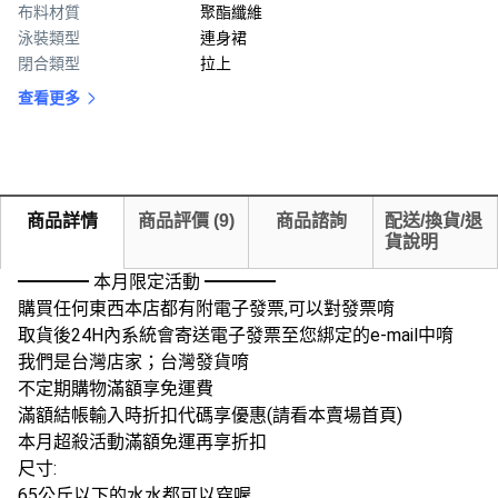
布料材質
聚酯纖維
泳裝類型
連身裙
閉合類型
拉上
查看更多
商品詳情
商品評價
(
9
)
商品諮詢
配送/換貨/退
貨說明
━━━━ 本月限定活動 ━━━━
購買任何東西本店都有附電子發票,可以對發票唷
取貨後24H內系統會寄送電子發票至您綁定的e-mail中唷
我們是台灣店家；台灣發貨唷
不定期購物滿額享免運費
滿額結帳輸入時折扣代碼享優惠(請看本賣場首頁)
本月超殺活動滿額免運再享折扣
尺寸:
65公斤以下的水水都可以穿喔