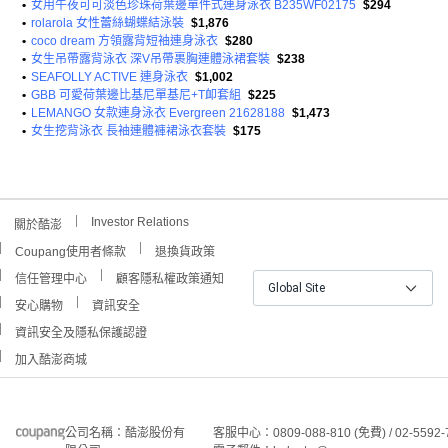
•
女用午夜可可淡色珍珠荷葉邊單件式連身泳衣 B235WF02175
$294
•
rolarola 女性蕾絲蝴蝶結泳裝
$1,876
•
coco dream 方領露背短袖連身泳衣
$280
•
女生吊帶露背泳衣 深V吊帶裹胸連體泳裙套裝
$238
•
SEAFOLLY ACTIVE 連身泳衣
$1,002
•
GBB 可愛荷葉邊比基尼單基尼+T卹套組
$225
•
LEMANGO 女款連身泳衣 Evergreen 21628188
$1,473
•
女生挖背泳衣 長袖連體褲裙泳衣套裝
$175
Investor Relations
關於酷澎
Coupang使用者條款
退換貨政策
信任管理中心
顧客隱私權政策通知
Global Site
安心購物
資訊安全
資訊安全及隱私保護認證
加入酷澎商城
公司名稱：酷澎股份有
客服中心：0809-088-810 (免費) / 02-5592-