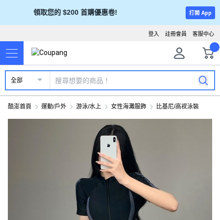
領取您的 $200 首購優惠卷!
打開 App
登入
註冊會員
客服中心
全部
酷澎首頁
運動/戶外
游泳/水上
女性海灘服飾
比基尼/高衩泳裝