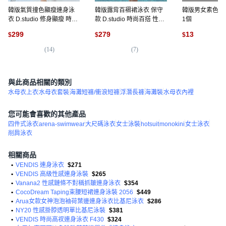
韓版氣質撞色顯瘦連身泳
韓版露背百褶裙泳衣 保守
韓版男女素色游泳
衣 D.studio 修身顯瘦 時尚
款 D.studio 時尚百搭 性感
1個
連身泳裝 度假必備, 黑色
露背設計 修身顯瘦, 黑色
299
279
13
$
$
$
(
14
)
(
7
)
(
4
)
與此商品相關的類別
水母衣上衣
水母衣套裝
海灘短褲/衝浪短褲
浮潛長褲
海灘裝
水母衣內裡
您可能會喜歡的其他產品
四件式泳衣
arena-swimwear
大尺碼泳衣
女士泳裝
hotsuit
monokini
女士泳衣
削肩泳衣
相關商品
•
VENDIS 連身泳衣
$271
•
VENDIS 高級性感連身泳裝
$265
•
Vanana2 性感鏈條不對稱抓皺連身泳衣
$354
•
CocoDream Taping束腰短裙連身泳裝 2056
$449
•
Arua女款女神泡泡袖荷葉邊連身泳衣比基尼泳衣
$286
•
NY20 性感掛脖透明單比基尼泳裝
$381
•
VENDIS 時尚高衩連身泳衣 F430
$324