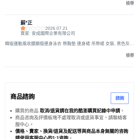
檢舉
蘇*正
2026.07.21
賣家: 安成國際企業有限公司
韓版運動風收腰顯瘦連身泳衣 帶胸墊 連身裙 吊帶裙 女裝, 黑色灰
條, 65公斤以下的水水都可以穿喔
檢舉
商品諮詢
諮詢
購買的商品
取消/退貨請在我的酷澎購買記錄中申請
。
商品咨詢及評價板塊不處理取消或退貨事宜，請聯絡客
服中心。
價格、賣家、換貨/退貨及配送等與商品本身無關的咨詢
請使用客服中心的1:1咨詢
。