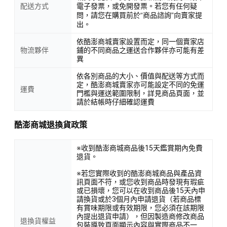
配送方式
電子發票，或免開發票。若您有任何疑
問，請您在購買前於“商品諮詢”向賣家提
出。
依酷澎商城賣家設置而定，同一個賣家店
物流夥伴
鋪的不同商品之運送合作夥伴亦可能有差
異
依各別商品的大小、價值與配送等方式而
定，酷澎商城賣家亦可能設定不同的免運
運費
門檻與運送範圍限制，詳見商品頁面，並
請於結帳時仔細確認運費
酷澎商城退換貨政策
※收到酷澎商城商品後15天鑑賞期內免費
退貨。
※若您實際收到的酷澎商城商品與產品資
訊頁面不符，或您收到商品時發現有瑕疵
或已損壞，您可以在收到商品後15天內申
請換貨或於3個月內申請退貨（若商品標
有賞味期限或有效期限，您必須在該期限
內提出退貨申請），但因製造商修改商品
退換貨權益
包裝導致頁面顯示內容與實際商品不一