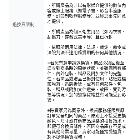
．所購產品為非以有形媒介提供的數位內
容或線上服務（如電子書、影音串流服
務、訂閱制軟體服務等）並經您事先同意
才提供；
退換貨限制
．所購產品為個人衛生用品（如內衣褲、
刮鬍刀、穿戴式美甲等）且已拆封；
．依照所適用法律、法規、裁定、命令或
法院判決不適用鑑賞期的任何其他情況。
※若您有意申請退換貨，商品必須回復至
您收到商品時的原始狀態，並確保所有部
件、內外包裝、贈品及附加文件的完整
性。若商品或贈品已拆封使用、貼紙或標
籤脫落、吊牌拆除、或有任何部件、包
裝、贈品或附加文件遺失、故障、受到污
損等情況，您的退換貨權益有可能受到影
響。
※除賣家另為同意外，換貨服務僅限與原
訂單完全相同的商品，原則上不接受更換
顏色、尺寸或其他商品規格的換貨請求。
即便符合換貨條件，若因商品庫存不足或
有其他商業考量，賣家可能僅接受退貨，
恕不提供換貨服務。