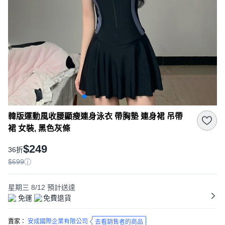
韓版運動風收腰顯瘦連身泳衣 帶胸墊 連身裙 吊帶
裙 女裝, 黑色灰條
$249
36折
$699
星期三 8/12
預計送達
免運
免費退貨
賣家：
安成國際企業有限公司
去看銷售者的商品