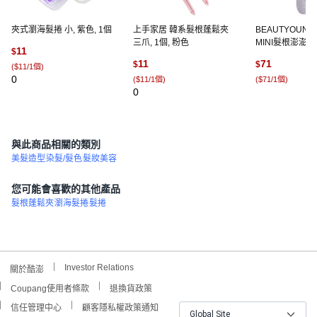
夾式瀏海髮捲 小, 紫色, 1個
上手家居 韓系髮根蓬鬆夾
BEAUTYOUNG
三爪, 1個, 粉色
MINI髮根澎澎梳 
11
$
紫色, 1個
11
71
$
$
(
$11/1個
)
0
(
$11/1個
)
(
$71/1個
)
0
(
1
與此商品相關的類別
美髮造型
染髮/髮色
髮妝美容
您可能會喜歡的其他產品
髮根蓬鬆夾
瀏海髮捲
髮捲
Investor Relations
關於酷澎
Coupang使用者條款
退換貨政策
信任管理中心
顧客隱私權政策通知
Global Site