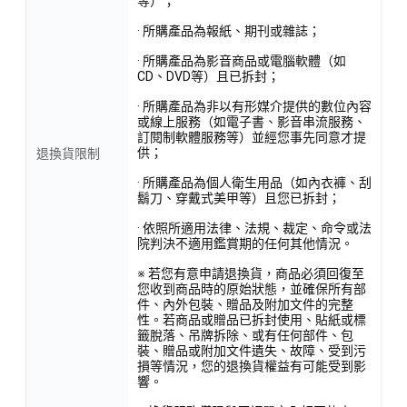
等）；
· 所購產品為報紙、期刊或雜誌；
· 所購產品為影音商品或電腦軟體（如
CD、DVD等）且已拆封；
· 所購產品為非以有形媒介提供的數位內容
或線上服務（如電子書、影音串流服務、
訂閱制軟體服務等）並經您事先同意才提
供；
退換貨限制
· 所購產品為個人衛生用品（如內衣褲、刮
鬍刀、穿戴式美甲等）且您已拆封；
· 依照所適用法律、法規、裁定、命令或法
院判決不適用鑑賞期的任何其他情況。
※ 若您有意申請退換貨，商品必須回復至
您收到商品時的原始狀態，並確保所有部
件、內外包裝、贈品及附加文件的完整
性。若商品或贈品已拆封使用、貼紙或標
籤脫落、吊牌拆除、或有任何部件、包
裝、贈品或附加文件遺失、故障、受到污
損等情況，您的退換貨權益有可能受到影
響。