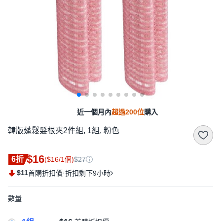
近一個月內
超過200位
購入
韓版蓬鬆髮根夾2件組, 1組, 粉色
$16
6折
($16/1個)
$27
$11
·
首購折扣價
折扣剩下9小時
數量