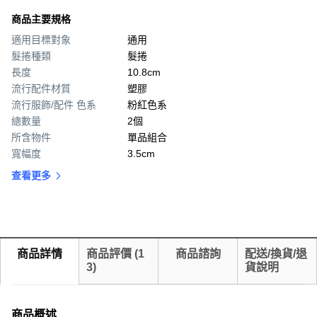
商品主要規格
適用目標對象
通用
髮捲種類
髮捲
長度
10.8cm
流行配件材質
塑膠
流行服飾/配件 色系
粉紅色系
總數量
2個
所含物件
單品組合
寬幅度
3.5cm
查看更多
商品詳情
商品評價
(
1
商品諮詢
配送/換貨/退
3
)
貨說明
商品概述