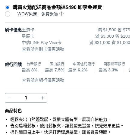
購買火箭配送商品金額達$490 即享免運費
WOW免運
免費退貨
刷卡優惠
王道卡
滿 $1,500 省 $75
星展卡
滿 $3,000 省 $100
中信LINE Pay Visa卡
滿 $31,000 省 $1,000
查看所有刷卡優惠活動
銀行回饋
台新銀行
玉山銀行
中國信託銀行
國泰世華銀行
最高
8%
最高
7.5%
最高
6.2%
最高
3.3%
最
查看所有銀行優惠活動
商品特色
輕鬆夾出自然蓬鬆感，髮根立體有型，展現自信魅力。
告別扁塌髮根，使用髮根夾，讓髮型更豐盈，視覺效果更佳。
操作簡單易上手，快速打造理想髮型，節省寶貴時間。