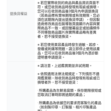
※ 若您實際收到的商品與產品資訊頁面不
符，或您收到商品時發現有瑕疵或損壞，
您可以在收到商品後3個月內申請退換貨
退換貨權益
（若商品標有賞味期限或有效期限，您必
須在該期限內提出退換貨申請），但因製
造商修改商品包裝導致頁面顯示內容與實
際商品不一致，或因螢幕設定或拍攝條件
不同導致商品圖片與實際產品略有差異
者，恕不接受退換貨。
※ 若您使用美容產品時發生過敏、起疹、
發癢或刺痛等問題，請立即停止使用該產
品，您可以在收到商品後3個月內憑診斷
證明書申請退貨。
※ 請注意，上述鑑賞期並非試用期。
※ 依照適用法律法規規定，下列情形不適
用鑑賞期，除收到商品時發現有瑕疵或已
損壞者外，恕不接受退貨：
· 所購產品為生鮮易腐類、保存期限很短或
您取消訂單時即將過期的產品；
· 所購產品為依據您的要求而客製化的產品
（如刻製印章、訂製服、相片印製產品