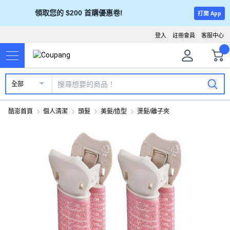
領取您的 $200 首購優惠卷!
打開 App
登入
註冊會員
客服中心
全部
酷澎首頁
個人清潔
頭髮
美髮/造型
燙髮/離子夾