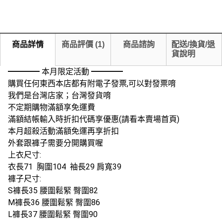
商品詳情
商品評價
(
1
)
商品諮詢
配送/換貨/退
貨說明
━━━━ 本月限定活動 ━━━━
購買任何東西本店都有附電子發票,可以對發票唷
我們是台灣店家；台灣發貨唷
不定期購物滿額享免運費
滿額結帳輸入時折扣代碼享優惠(請看本賣場首頁)
本月超殺活動滿額免運再享折扣
外套跟褲子需要分開購買喔
上衣尺寸:
衣長71 胸圍104 袖長29 肩寬39
褲子尺寸:
S褲長35 腰圍鬆緊 臀圍82
M褲長36 腰圍鬆緊 臀圍86
L褲長37 腰圍鬆緊 臀圍90