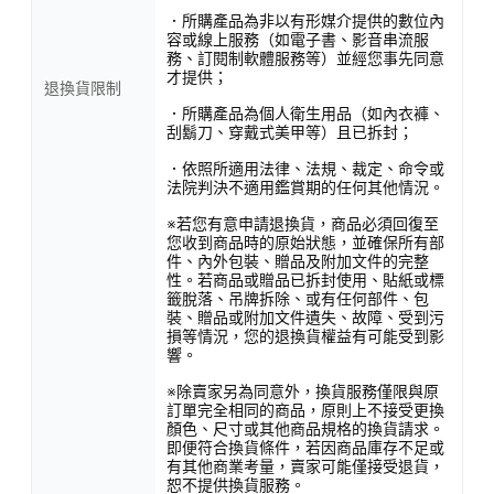
．所購產品為非以有形媒介提供的數位內
容或線上服務（如電子書、影音串流服
務、訂閱制軟體服務等）並經您事先同意
才提供；
退換貨限制
．所購產品為個人衛生用品（如內衣褲、
刮鬍刀、穿戴式美甲等）且已拆封；
．依照所適用法律、法規、裁定、命令或
法院判決不適用鑑賞期的任何其他情況。
※若您有意申請退換貨，商品必須回復至
您收到商品時的原始狀態，並確保所有部
件、內外包裝、贈品及附加文件的完整
性。若商品或贈品已拆封使用、貼紙或標
籤脫落、吊牌拆除、或有任何部件、包
裝、贈品或附加文件遺失、故障、受到污
損等情況，您的退換貨權益有可能受到影
響。
※除賣家另為同意外，換貨服務僅限與原
訂單完全相同的商品，原則上不接受更換
顏色、尺寸或其他商品規格的換貨請求。
即便符合換貨條件，若因商品庫存不足或
有其他商業考量，賣家可能僅接受退貨，
恕不提供換貨服務。