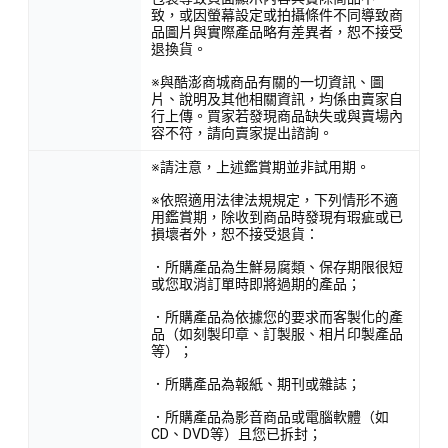
致，或因螢幕設定或拍攝條件不同導致商
品圖片與實際產品略有差異者，恕不接受
退換貨。
※與酷澎商城商品有關的一切資訊、圖
片、說明及其他相關資訊，均係由賣家自
行上傳。買家若發現商品缺失或與賣場內
容不符，請向賣家提出諮詢。
※請注意，上述鑑賞期並非試用期。
※依照適用法律法規規定，下列情形不適
用鑑賞期，除收到商品時發現有瑕疵或已
損壞者外，恕不接受退貨：
．所購產品為生鮮易腐類、保存期限很短
或您取消訂單時即將過期的產品；
．所購產品為依據您的要求而客製化的產
品（如刻製印章、訂製服、相片印製產品
等）；
．所購產品為報紙、期刊或雜誌；
．所購產品為影音商品或電腦軟體（如
CD、DVD等）且您已拆封；