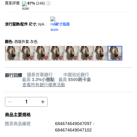
賣家評價
87%
(
248
)
流行服飾/配件 尺寸
:
N/A
尺寸指南
顏色
:
西裝外套-灰色
國泰世華銀行
中國信託銀行
銀行回饋
最高
3.3%小樹點
最高
$500刷卡金
查看所有銀行優惠活動
商品主要規格
酷澎商品編號
684674649047097 -
684674649047102