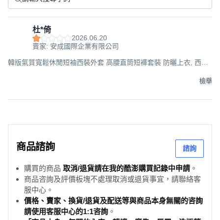
杜*倚
2026.06.20
賣家: 安成國際企業有限公司
韓版氣質寬鬆休閒短袖西裝外套 高腰直筒短褲套裝 防曬上衣, 西裝
外套-灰色, N/A
檢舉
商品諮詢
諮詢
購買的商品
取消/退貨請在我的酷澎購買記錄中申請
。
商品咨詢及評價板塊不處理取消或退貨事宜，請聯絡客
服中心。
價格、賣家、換貨/退貨及配送等與商品本身無關的咨詢
請使用客服中心的1:1咨詢
。