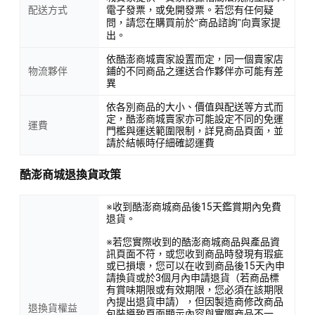
配送方式
電子發票，或免開發票。若您有任何疑
問，請您在購買前於“商品諮詢”向賣家提
出。
依酷澎商城賣家設置而定，同一個賣家店
物流夥伴
鋪的不同商品之運送合作夥伴亦可能有差
異
依各別商品的大小、價值與配送等方式而
定，酷澎商城賣家亦可能設定不同的免運
運費
門檻與運送範圍限制，詳見商品頁面，並
請於結帳時仔細確認運費
酷澎商城退換貨政策
※收到酷澎商城商品後15天鑑賞期內免費
退貨。
※若您實際收到的酷澎商城商品與產品資
訊頁面不符，或您收到商品時發現有瑕疵
或已損壞，您可以在收到商品後15天內申
請換貨或於3個月內申請退貨（若商品標
有賞味期限或有效期限，您必須在該期限
內提出退貨申請），但因製造商修改商品
退換貨權益
包裝導致頁面顯示內容與實際商品不一