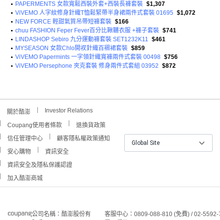
•
PAPERMENTS 女款寬鬆西裝外套+西裝長褲套裝
$1,307
•
ViVEMO 人字紋修身針織T恤鬆緊帶半身裙兩件式套裝 01695
$1,072
•
NEW FORCE 輕甜氣質吊帶短褲套裝
$166
•
chuu FASHION Feper Fever百分比鞦韆衣服 +褲子套裝
$741
•
LINDASHOP Sebiro 九分運動褲套裝 SET1232K11
$461
•
MYSEASON 女款Chlo開衩針織百褶裙套裝
$859
•
ViVEMO Papermints 一字領針織寬褲兩件式套裝 00498
$756
•
ViVEMO Persephone 夾克套裝 修身兩件式套組 03952
$872
Investor Relations
關於酷澎
Coupang使用者條款
退換貨政策
信任管理中心
顧客隱私權政策通知
Global Site
安心購物
資訊安全
資訊安全及隱私保護認證
加入酷澎商城
公司名稱：酷澎股份有
客服中心：0809-088-810 (免費) / 02-5592-