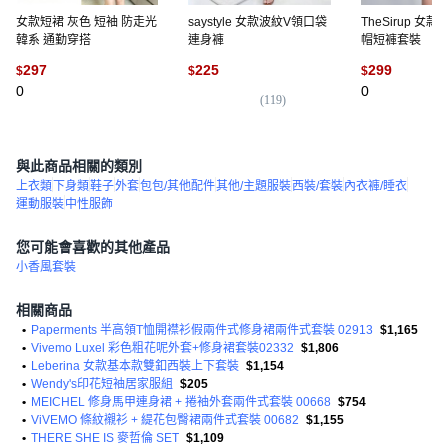
女款短裙 灰色 短袖 防走光
saystyle 女款波紋V領口袋
TheSirup 女
韓系 通勤穿搭
連身褲
帽短褲套裝
297
225
299
$
$
$
0
0
(
119
)
與此商品相關的類別
上衣類
下身類
鞋子
外套
包包/其他配件
其他/主題服裝
西裝/套裝
內衣褲/睡衣
運動服裝
中性服飾
您可能會喜歡的其他產品
小香風套裝
相關商品
•
Paperments 半高領T恤開襟衫假兩件式修身裙兩件式套裝 02913
$1,165
•
Vivemo Luxel 彩色粗花呢外套+修身裙套裝02332
$1,806
•
Leberina 女款基本款雙釦西裝上下套裝
$1,154
•
Wendy's印花短袖居家服組
$205
•
MEICHEL 修身馬甲連身裙 + 捲袖外套兩件式套裝 00668
$754
•
ViVEMO 條紋襯衫 + 緹花包臀裙兩件式套裝 00682
$1,155
•
THERE SHE IS 麥哲倫 SET
$1,109