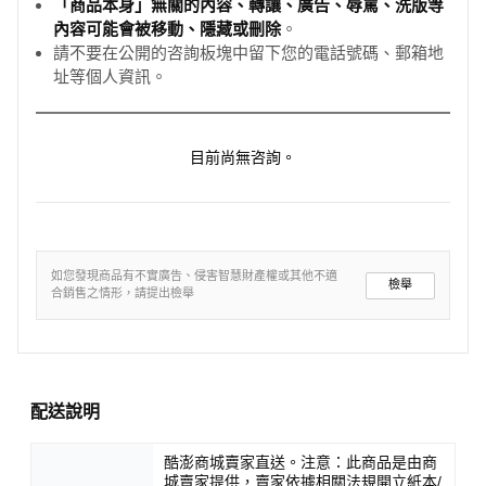
「商品本身」無關的內容、轉讓、廣告、辱罵、洗版等
內容可能會被移動、隱藏或刪除
。
請不要在公開的咨詢板塊中留下您的電話號碼、郵箱地
址等個人資訊。
目前尚無咨詢。
如您發現商品有不實廣告、侵害智慧財產權或其他不適
檢舉
合銷售之情形，請提出檢舉
配送說明
酷澎商城賣家直送。注意：此商品是由商
城賣家提供，賣家依據相關法規開立紙本/