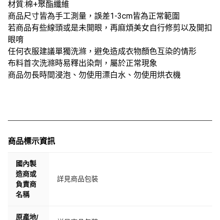
材質:棉+聚酯纖維
商品尺寸皆為手工測量，誤差1-3cm皆為正常範圍
若商品有些線頭或是未開眼，再麻煩美女自行修剪以及開扣
眼唷
任何衣服建議單獨洗滌，避免造成衣物顏色互染的情形
布料首次洗滌時易釋出染劑，屬於正常現象
商品勿長時間浸泡、勿使用漂白水、勿使用烘衣機
商品標示資訊
國內製
造商或
詳見商品包裝
負責商
名稱
原產地/