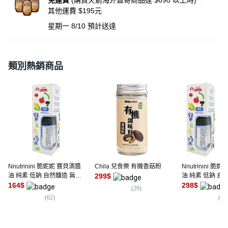
免運費
(購買火箭海外直寄商品達 $690 以上時)
其他運費 $195元
星期一 8/10
預計送達
類別熱銷商品
Nnutrinini 脆妮妮 寶貝滴醬
Chila 兒食樂 有機香菇粉
Nnutrinini 脆
油 純素 低鈉 自然釀造 無添
299
$
油 純素 低鈉 自
加物 台灣國產純黑豆
164
$
加物 台灣國產純
298
$
(
29
)
(
62
)
(
62