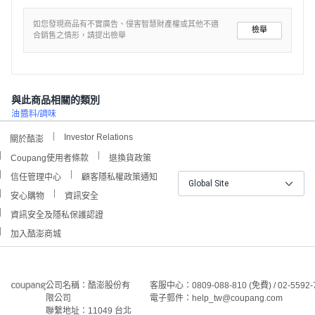
如您發現商品有不實廣告、侵害智慧財產權或其他不適
檢舉
合銷售之情形，請提出檢舉
與此商品相關的類別
油
醬料/調味
Investor Relations
關於酷澎
Coupang使用者條款
退換貨政策
信任管理中心
顧客隱私權政策通知
Global Site
安心購物
資訊安全
資訊安全及隱私保護認證
加入酷澎商城
公司名稱：酷澎股份有
客服中心：0809-088-810 (免費) / 02-5592-
限公司
電子郵件：help_tw@coupang.com
聯繫地址：11049 台北