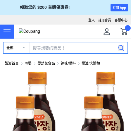
領取您的 $200 首購優惠卷!
打開 App
登入
註冊會員
客服中心
全部
酷澎首頁
母嬰
嬰幼兒食品
調味/醬料
醬油/大醬類