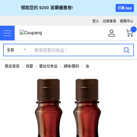
領取您的 $200 首購優惠卷!
打開 App
登入
註冊會員
客服中心
全部
酷澎首頁
母嬰
嬰幼兒食品
調味/醬料
油