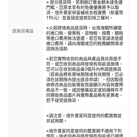
※ 部分退貨時，若剩餘訂單金額未達免運
門檻，您原本享有的免運優惠將予以取
消，境外賣家保留補收去程運費（新臺幣
195元）並直接從退款扣除之權利。
寶貝納特堅持採用ISO9001嚴格的品質管理，讓您安心選購。小
※火箭跨境商品退貨時，台灣海關所課徵
退換貨權益
的進口稅、營業稅、貨物稅、規費、關稅
容量包裝，方便保存，讓您輕鬆掌握每次用量，保持食材的新
等進口費用無法退還，若您有意請求退還
鮮美味。
進口費用，請向海關或您的稅務顧問尋求
諮詢及協助
※若您實際收到的商品與產品資訊頁面不
符，或您收到商品時發現有瑕疵或損壞，
<產品資訊皆由跨境廠商提供，
產品資訊部分文字係由AI產出
，
您可以在收到商品後3個月內申請退換貨
翻譯內容僅供參考，相關說明應以實際產品標示資訊為準>
（若商品標有賞味期限或有效期限，您必
須在該期限內提出退貨申請），但因製造
商修改商品包裝導致頁面顯示內容與實際
商品不一致，或因螢幕設定或拍攝條件不
同導致商品圖片與實際產品略有差異者，
恕不接受退換貨。
※請注意，境外賣家同意提供的鑑賞期並
非試用期。
※境外賣家同意提供的鑑賞期不適用下列
情形，除收到商品時發現有瑕疵或已損壞