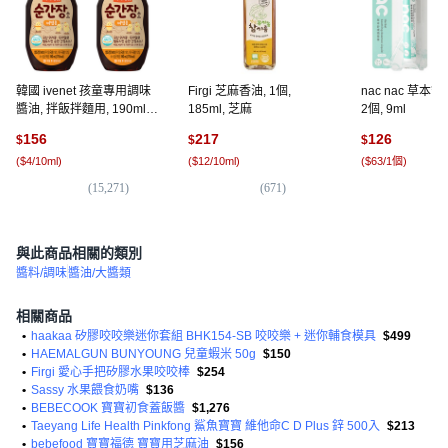
韓國 ivenet 孩童專用調味
Firgi 芝麻香油, 1個,
nac nac 草本
醬油, 拌飯拌麵用, 190ml,
185ml, 芝麻
2個, 9ml
2瓶
156
217
126
$
$
$
(
$4/10ml
)
(
$12/10ml
)
(
$63/1個
)
(
15,271
)
(
671
)
(
1
與此商品相關的類別
醬料/調味
醬油/大醬類
相關商品
•
haakaa 矽膠咬咬樂迷你套組 BHK154-SB 咬咬樂 + 迷你輔食模具
$499
•
HAEMALGUN BUNYOUNG 兒童蝦米 50g
$150
•
Firgi 愛心手把矽膠水果咬咬棒
$254
•
Sassy 水果餵食奶嘴
$136
•
BEBECOOK 寶寶初食蓋飯醬
$1,276
•
Taeyang Life Health Pinkfong 鯊魚寶寶 維他命C D Plus 鋅 500入
$213
•
bebefood 寶寶福德 寶寶用芝麻油
$156