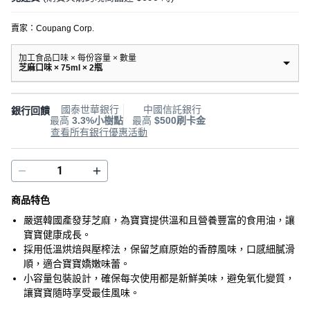
賣家：
Coupang Corp.
加工食品口味 × 每份容量 × 數量
芝麻口味 × 75ml × 2瓶
國泰世華銀行
中國信託銀行
銀行回饋
最高
3.3%小樹點
最高
$500刷卡金
查看所有銀行優惠活動
商品特色
嚴選韓國產發芽芝麻，為寶寶提供溫和且營養豐富的食用油，讓
寶寶健康成長。
採用低溫烘焙與壓榨法，保留芝麻原始的香醇風味，口感細膩滑
順，適合寶寶嬌嫩味蕾。
小容量包裝設計，確保每次使用都是新鮮美味，避免氧化變質，
讓寶寶隨時享受最佳風味。