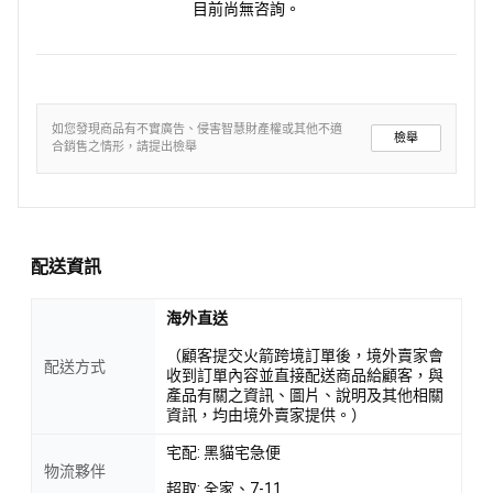
目前尚無咨詢。
如您發現商品有不實廣告、侵害智慧財產權或其他不適
檢舉
合銷售之情形，請提出檢舉
配送資訊
海外直送
（顧客提交火箭跨境訂單後，境外賣家會
配送方式
收到訂單內容並直接配送商品給顧客，與
產品有關之資訊、圖片、說明及其他相關
資訊，均由境外賣家提供。）
宅配: 黑貓宅急便
物流夥伴
超取: 全家、7-11