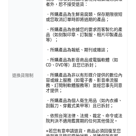
者外，恕不接受退貨：
．所購產品為生鮮易腐類、保存期限很短
或您取消訂單時即將過期的產品；
．所購產品為依據您的要求而客製化的產
品（如刻製印章、訂製服、相片印製產品
等）；
．所購產品為報紙、期刊或雜誌；
．所購產品為影音商品或電腦軟體（如
CD、DVD等）且您已拆封；
．所購產品為非以有形媒介提供的數位內
退換貨限制
容或線上服務（如電子書、影音串流服
務、訂閱制軟體服務等）並經您事先同意
才提供；
．所購產品為個人衛生用品（如內衣褲、
刮鬍刀、穿戴式美甲等）且已拆封；
．依照台灣法律、法規、裁定、命令或法
院判決不適用鑑賞期的任何其他情況。
※若您有意申請退貨，商品必須回復至您
收到商品時的原始狀態，並確保所有部