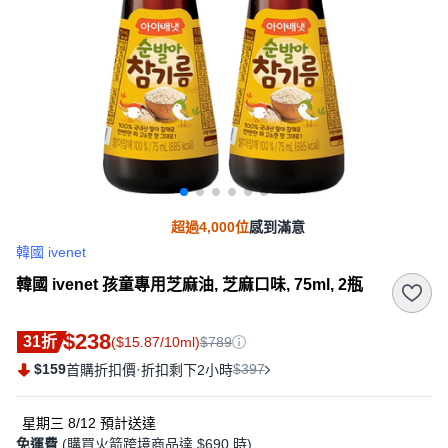
超過4,000位
感到滿意
韓國 ivenet
韓國 ivenet 孩童專用芝麻油, 芝麻口味, 75ml, 2瓶
$238
31折
($15.87/10ml)
$789
$159
·
$397
首購折扣價
折扣剩下2小時
星期三 8/12
預計送達
免運費
(購買火箭跨境商品達 $690 時)