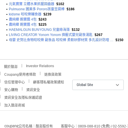
•
元氣寶寶 立體水果抓握固齒器
$102
•
Pulmuone 圃美多 Pororo孩童豆腐棒
$186
•
kidsme 咬咬樂輔食器
$239
•
農純鄉 飽寶醬 4包
$243
•
農純鄉 飽寶醬 4包
$225
•
HAEMALGUN BUNYOUNG 兒童綠海藻
$132
•
LIVING CREATOR Yonom Yonom 擠壓式嬰兒副食湯匙
$267
•
母嬰 史努比食物咬咬樂 副食品 咬咬棒 柔軟矽膠材質 多孔設計防噎 可愛造型吸引寶寶 安全無毒
$150
Investor Relations
關於酷澎
Coupang使用者條款
退換貨政策
信任管理中心
顧客隱私權政策通知
Global Site
安心購物
資訊安全
資訊安全及隱私保護認證
加入酷澎商城
公司名稱：酷澎股份有
客服中心：0809-088-810 (免費) / 02-5592-