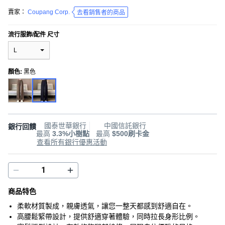
賣家：
Coupang Corp.
去看銷售者的商品
流行服飾/配件 尺寸
L
顏色
:
黑色
國泰世華銀行
中國信託銀行
銀行回饋
最高
3.3%小樹點
最高
$500刷卡金
查看所有銀行優惠活動
商品特色
柔軟材質製成，親膚透氣，讓您一整天都感到舒適自在。
高腰鬆緊帶設計，提供舒適穿著體驗，同時拉長身形比例。