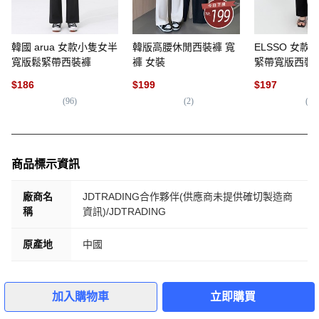
韓國 arua 女款小隻女半
韓版高腰休閒西裝褲 寬
ELSSO 女款
寬版鬆緊帶西裝褲
褲 女裝
緊帶寬版西裝
$
186
$
199
$
197
(
96
)
(
2
)
(
11
商品標示資訊
廠商名
JDTRADING合作夥伴(供應商未提供確切製造商
稱
資訊)/JDTRADING
原產地
中國
加入購物車
立即購買