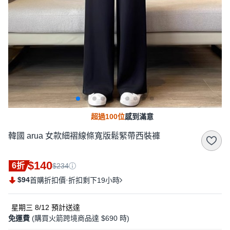
超過100位
感到滿意
韓國 arua 女款細褶線條寬版鬆緊帶西裝褲
$140
6折
$234
$94
·
首購折扣價
折扣剩下19小時
星期三 8/12
預計送達
免運費
(購買火箭跨境商品達 $690 時)