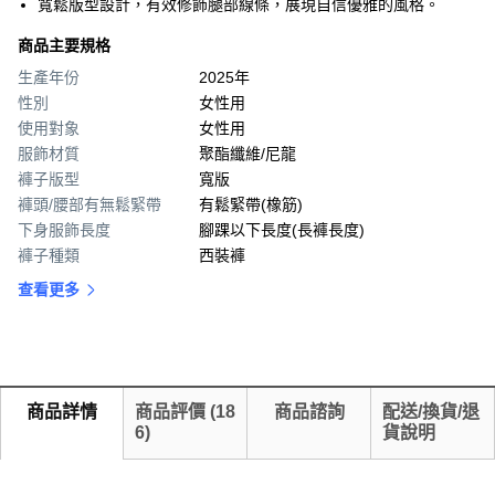
寬鬆版型設計，有效修飾腿部線條，展現自信優雅的風格。
商品主要規格
生產年份
2025年
性別
女性用
使用對象
女性用
服飾材質
聚酯纖維/尼龍
褲子版型
寬版
褲頭/腰部有無鬆緊帶
有鬆緊帶(橡筋)
下身服飾長度
腳踝以下長度(長褲長度)
褲子種類
西裝褲
查看更多
商品詳情
商品評價
(
18
商品諮詢
配送/換貨/退
6
)
貨說明