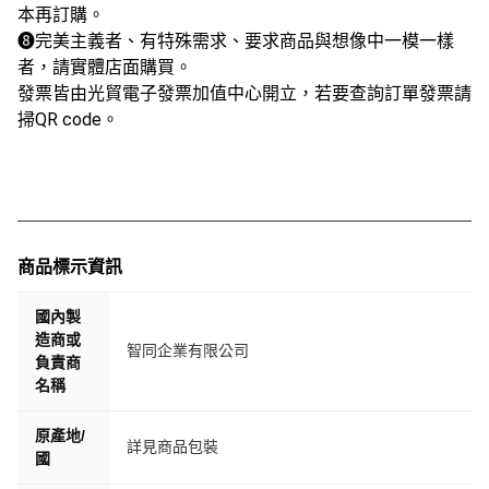
本再訂購。
➑完美主義者、有特殊需求、要求商品與想像中一模一樣
者，請實體店面購買。
發票皆由光貿電子發票加值中心開立，若要查詢訂單發票請
掃QR code。
商品標示資訊
國內製
造商或
智同企業有限公司
負責商
名稱
原產地/
詳見商品包裝
國