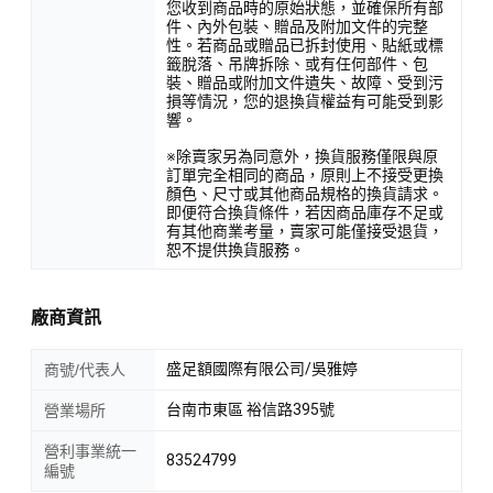
您收到商品時的原始狀態，並確保所有部
件、內外包裝、贈品及附加文件的完整
性。若商品或贈品已拆封使用、貼紙或標
籤脫落、吊牌拆除、或有任何部件、包
裝、贈品或附加文件遺失、故障、受到污
損等情況，您的退換貨權益有可能受到影
響。
※除賣家另為同意外，換貨服務僅限與原
訂單完全相同的商品，原則上不接受更換
顏色、尺寸或其他商品規格的換貨請求。
即便符合換貨條件，若因商品庫存不足或
有其他商業考量，賣家可能僅接受退貨，
恕不提供換貨服務。
廠商資訊
盛足額國際有限公司/吳雅婷
商號/代表人
台南市東區 裕信路395號
營業場所
營利事業統一
83524799
編號