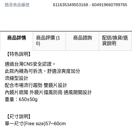
酷澎商品編號
611635349553168 - 604919660789765
商品詳情
商品評價
(
1
商品諮詢
配送/換貨/退
0
)
貨說明
【特色說明】
通過台灣CNS安全認證。
此款內襯為可拆洗，舒適涼爽度加分
流線型設計
配合市場流行趨勢 雙鏡片設計
內鏡片遮陽 外鏡片擋風防雨 通風開關設計
重量：650±50g
【尺寸說明】
單一尺寸(Free size)57~60cm