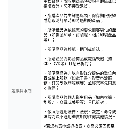
用鑑賞期，除收到商品時發現有瑕疵或已
損壞者外，恕不接受退貨：
．所購產品為生鮮易腐類、保存期限很短
或您取消訂單時即將過期的產品；
．所購產品為依據您的要求而客製化的產
品（如刻製印章、訂製服、相片印製產品
等）；
．所購產品為報紙、期刊或雜誌；
．所購產品為影音商品或電腦軟體（如
CD、DVD等）且您已拆封；
．所購產品為非以有形媒介提供的數位內
容或線上服務（如電子書、影音串流服
務、訂閱制軟體服務等）並經您事先同意
才提供；
退換貨限制
．所購產品為個人衛生用品（如內衣褲、
刮鬍刀、穿戴式美甲等）且已拆封；
．依照所適用法律、法規、裁定、命令或
法院判決不適用鑑賞期的任何其他情況。
※若您有意申請退換貨，商品必須回復至