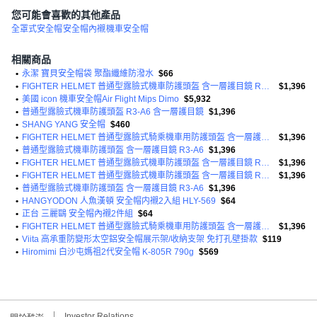
您可能會喜歡的其他產品
全罩式安全帽
安全帽內襯
機車安全帽
相關商品
•
永潔 寶貝安全帽袋 聚酯纖維防潑水
$66
•
FIGHTER HELMET 普通型露臉式機車防護頭盔 含一層護目鏡 R3-A6
$1,396
•
美國 icon 機車安全帽Air Flight Mips Dimo
$5,932
•
普通型露臉式機車防護頭盔 R3-A6 含一層護目鏡
$1,396
•
SHANG YANG 安全帽
$460
•
FIGHTER HELMET 普通型露臉式騎乘機車用防護頭盔 含一層護目鏡 R3A6 1350g
$1,396
•
普通型露臉式機車防護頭盔 含一層護目鏡 R3-A6
$1,396
•
FIGHTER HELMET 普通型露臉式機車防護頭盔 含一層護目鏡 R3-A6
$1,396
•
FIGHTER HELMET 普通型露臉式機車防護頭盔 含一層護目鏡 R3-A6
$1,396
•
普通型露臉式機車防護頭盔 含一層護目鏡 R3-A6
$1,396
•
HANGYODON 人魚漢頓 安全帽内襯2入組 HLY-569
$64
•
正台 三麗鷗 安全帽內襯2件組
$64
•
FIGHTER HELMET 普通型露臉式騎乘機車用防護頭盔 含一層護目鏡 R3A6 1350g
$1,396
•
Viita 高承重防變形太空鋁安全帽展示架/收納支架 免打孔壁掛款
$119
•
Hiromimi 白沙屯媽祖2代安全帽 K-805R 790g
$569
Investor Relations