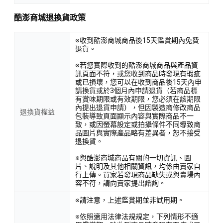
酷澎商城退換貨政策
※收到酷澎商城商品後15天鑑賞期內免費
退貨。
※若您實際收到的酷澎商城商品與產品資
訊頁面不符，或您收到商品時發現有瑕疵
或已損壞，您可以在收到商品後15天內申
請換貨或於3個月內申請退貨（若商品標
有賞味期限或有效期限，您必須在該期限
內提出退貨申請），但因製造商修改商品
退換貨權益
包裝導致頁面顯示內容與實際商品不一
致，或因螢幕設定或拍攝條件不同導致商
品圖片與實際產品略有差異者，恕不接受
退換貨。
※與酷澎商城商品有關的一切資訊、圖
片、說明及其他相關資訊，均係由賣家自
行上傳。買家若發現商品缺失或與賣場內
容不符，請向賣家提出諮詢。
※請注意，上述鑑賞期並非試用期。
※依照適用法律法規規定，下列情形不適