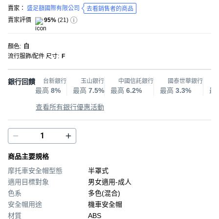
賣家：
盛足額國際有限公司
去看銷售者的商品
賣家評價
95%
(
21
)
顏色
:
白
流行服飾/配件 尺寸
:
F
銀行回饋
台新銀行
玉山銀行
中國信託銀行
國泰世華銀行
最高
8%
最高
7.5%
最高
6.2%
最高
3.3%
最
查看所有銀行優惠活動
商品主要規格
摩托車安全帽型態
半罩式
適用目標對象
男女適用-成人
色系
多色(混合)
安全帽用途
機車安全帽
材質
ABS