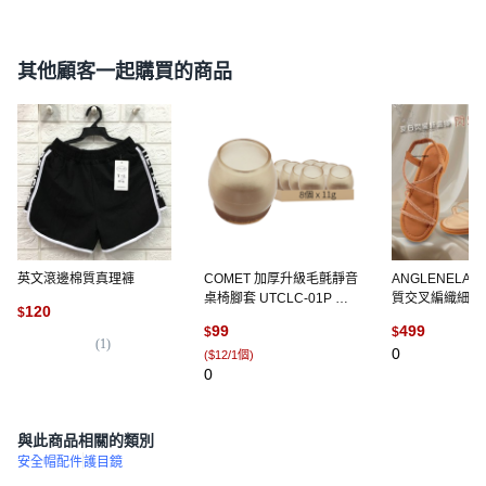
其他顧客一起購買的商品
英文滾邊棉質真理褲
COMET 加厚升級毛氈靜音
ANGLENELA
桌椅腳套 UTCLC-01P 茶
質交叉編織細帶
120
$
色圓形 11g, 8個
台灣製, 閃耀卡其,
99
499
$
$
(
1
)
0
(
$12/1個
)
0
與此商品相關的類別
安全帽配件
護目鏡