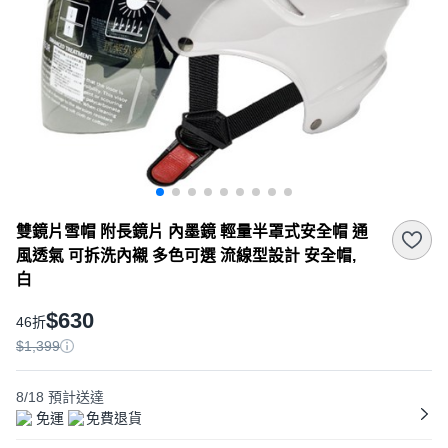
雙鏡片雪帽 附長鏡片 內墨鏡 輕量半罩式安全帽 通
風透氣 可拆洗內襯 多色可選 流線型設計 安全帽,
白
$630
46折
$1,399
8/18
預計送達
免運
免費退貨