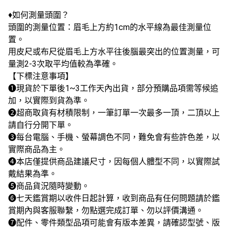
♦如何測量頭圍？
頭圍的測量位置：眉毛上方約1cm的水平線為最佳測量位
置。
用皮尺或布尺從眉毛上方水平往後腦最突出的位置測量，可
量測2-3次取平均值較為準確。
【下標注意事項】
❶現貨於下單後1~3工作天內出貨，部分預購品項需等候追
加，以實際到貨為準。
❷超商取貨有材積限制，一筆訂單一次最多一頂，二頂以上
請自行分開下單。
❸每台電腦、手機、螢幕調色不同，難免會有些許色差，以
實際商品為主。
❹本店僅提供商品建議尺寸，因每個人體型不同，以實際試
戴結果為準。
❺商品貨況隨時變動。
❻七天鑑賞期以收件日起計算，收到商品有任何問題請於鑑
賞期內與客服聯繫，勿點選完成訂單、勿以評價溝通。
❼配件、零件類型品項可能會有版本差異，請確認型號、版