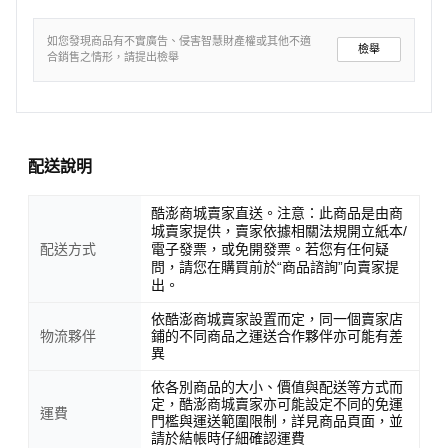
如您發現商品有不實廣告、侵害智慧財產權或其他不適
檢舉
合銷售之情形，請提出檢舉
配送說明
酷澎商城賣家直送。注意：此商品是由商
城賣家提供，賣家依據相關法規開立紙本/
配送方式
電子發票，或免開發票。若您有任何疑
問，請您在購買前於“商品諮詢”向賣家提
出。
依酷澎商城賣家設置而定，同一個賣家店
物流夥伴
鋪的不同商品之運送合作夥伴亦可能有差
異
依各別商品的大小、價值與配送等方式而
定，酷澎商城賣家亦可能設定不同的免運
運費
門檻與運送範圍限制，詳見商品頁面，並
請於結帳時仔細確認運費