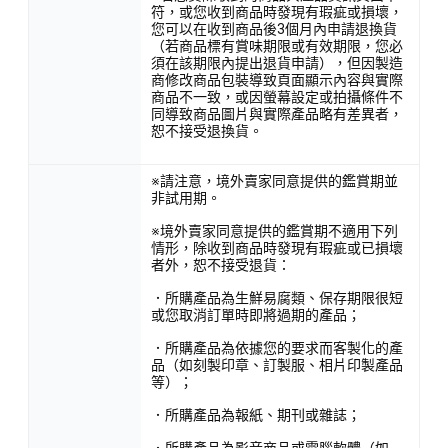
符，或您收到商品時發現有瑕疵或損壞，
您可以在收到商品後3個月內申請退換貨
（若商品標有賞味期限或有效期限，您必
須在該期限內提出退貨申請），但因製造
商修改商品包裝導致頁面顯示內容與實際
商品不一致，或因螢幕設定或拍攝條件不
同導致商品圖片與實際產品略有差異者，
恕不接受退換貨。
※請注意，境外賣家同意提供的鑑賞期並
非試用期。
※境外賣家同意提供的鑑賞期不適用下列
情形，除收到商品時發現有瑕疵或已損壞
者外，恕不接受退貨：
．所購產品為生鮮易腐類、保存期限很短
或您取消訂單時即將過期的產品；
．所購產品為依據您的要求而客製化的產
品（如刻製印章、訂製服、相片印製產品
等）；
．所購產品為報紙、期刊或雜誌；
．所購產品為影音商品或電腦軟體（如