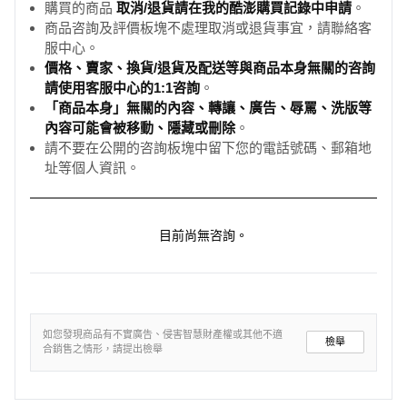
購買的商品
取消/退貨請在我的酷澎購買記錄中申請
。
商品咨詢及評價板塊不處理取消或退貨事宜，請聯絡客
服中心。
價格、賣家、換貨/退貨及配送等與商品本身無關的咨詢
請使用客服中心的1:1咨詢
。
「商品本身」無關的內容、轉讓、廣告、辱罵、洗版等
內容可能會被移動、隱藏或刪除
。
請不要在公開的咨詢板塊中留下您的電話號碼、郵箱地
址等個人資訊。
目前尚無咨詢。
如您發現商品有不實廣告、侵害智慧財產權或其他不適
檢舉
合銷售之情形，請提出檢舉