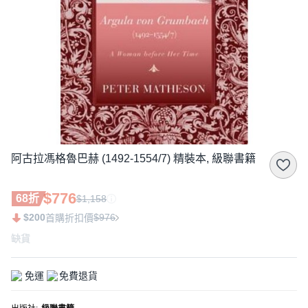
阿古拉馮格魯巴赫 (1492-1554/7) 精裝本, 級聯書籍
$776
68折
$1,158
$200
$976
首購折扣價
缺貨
免運
免費退貨