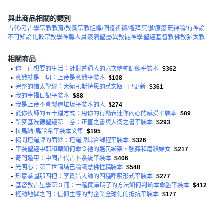
與此商品相關的類別
古代/考古學
宗教教育/教養
宗教組織/團體
祈禱/禮拜
冥想/療癒
無神論/有神論
不可知論
比較宗教學
神職人員
褻瀆聖靈/異教徒
神學
聖經
基督教
佛教
猶太教
相關商品
•
你一直想要的生活：針對普通人的六次精神訓練平裝本
$362
•
意識就是一切：上帝是意識平裝本
$108
•
完整的猶太聖經：大衛H.斯特恩的英文版 - 已更新
$361
•
我的幸福日記平裝本
$88
•
我是上帝不會製造垃圾平裝本的人
$274
•
愛你牧師的五十種方式：用你的行動表達你內心的感受平裝本
$89
•
新麥基洗德聖經第二卷：正直之書與大衛之書平裝本
$293
•
拉馬納·馬哈希平裝本文集
$195
•
揭開塔羅牌的面紗：塔羅牌綜合課程平裝本
$326
•
平裝聖經中耶和華如何命令祂的選民綁架、強姦和屠殺婦女
$217
•
奇門遁甲：中國古代占卜系統平裝本
$406
•
光明心：第三世噶瑪巴論識慧佛性精裝本
$548
•
形意拳圖那四把：李貴昌大師的四種呼吸形式平裝本
$277
•
基督教占星學第 3 冊：一種簡單明了的方法如何判斷本命盤平裝本
$412
•
搖動地獄之門：信仰主導的對企業全球化的抵抗平裝本
$177