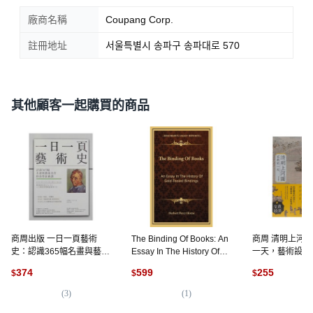
廠商名稱
Coupang Corp.
註冊地址
서울특별시 송파구 송파대로 570
其他顧客一起購買的商品
商周出版 一日一頁藝術
The Binding Of Books: An
商周 清明上河
史：認識365幅名畫與藝術
Essay In The History Of
一天，藝術設計
名作的美學素養課, 平裝書
Gold-Tooled Bindings 精
欣賞, 平裝書
374
599
255
$
$
$
裝版, Kessinger
Publishing, 英文
(
3
)
(
1
)
(
2
)