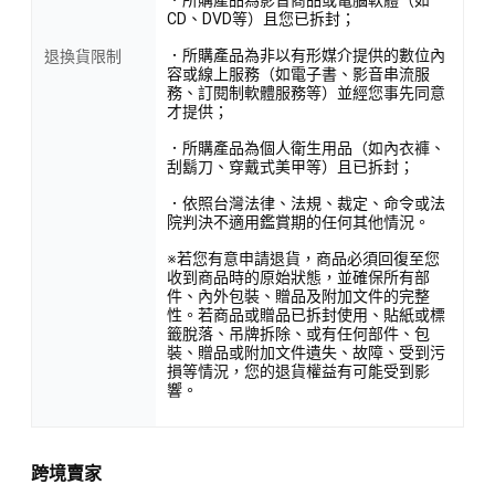
CD、DVD等）且您已拆封；
．所購產品為非以有形媒介提供的數位內
退換貨限制
容或線上服務（如電子書、影音串流服
務、訂閱制軟體服務等）並經您事先同意
才提供；
．所購產品為個人衛生用品（如內衣褲、
刮鬍刀、穿戴式美甲等）且已拆封；
．依照台灣法律、法規、裁定、命令或法
院判決不適用鑑賞期的任何其他情況。
※若您有意申請退貨，商品必須回復至您
收到商品時的原始狀態，並確保所有部
件、內外包裝、贈品及附加文件的完整
性。若商品或贈品已拆封使用、貼紙或標
籤脫落、吊牌拆除、或有任何部件、包
裝、贈品或附加文件遺失、故障、受到污
損等情況，您的退貨權益有可能受到影
響。
跨境賣家