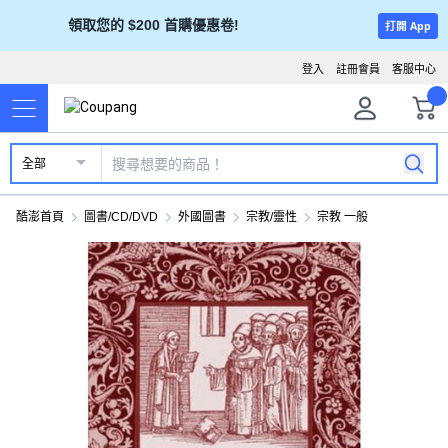
領取您的 $200 首購優惠卷!
打開 App
登入
註冊會員
客服中心
全部
酷澎首頁
圖書/CD/DVD
外國圖書
宗教/靈性
宗教 一般