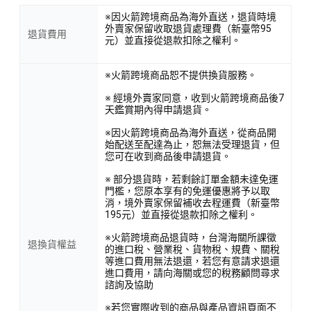
※因火箭跨境商品為海外直送，退貨時境
外賣家保留收取退貨處理費（新臺幣95
退貨費用
元）並直接從退款扣除之權利。
※火箭跨境商品恕不提供換貨服務。
※ 經境外賣家同意，收到火箭跨境商品後7
天鑑賞期內得申請退貨。
※因火箭跨境商品為海外直送，從商品開
始配送至配達為止，恕無法受理退貨，但
您可在收到商品後申請退貨。
※ 部分退貨時，若剩餘訂單金額未達免運
門檻，您原本享有的免運優惠將予以取
消，境外賣家保留補收去程運費（新臺幣
195元）並直接從退款扣除之權利。
※火箭跨境商品退貨時，台灣海關所課徵
退換貨權益
的進口稅、營業稅、貨物稅、規費、關稅
等進口費用無法退還，若您有意請求退還
進口費用，請向海關或您的稅務顧問尋求
諮詢及協助
※若您實際收到的商品與產品資訊頁面不