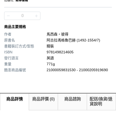
出版社
:
級聯書籍
商品主要規格
作者
馬西森，彼得
原書名
阿古拉馮格魯巴赫 (1492-1554/7)
書籍裝訂方式/型態
精裝
ISBN
9781498214605
發行語言
英語
重量
771g
酷澎商品編號
21000059831530 - 21000205919690
商品詳情
商品評價
(
0
)
商品諮詢
配送/換貨/退
貨說明