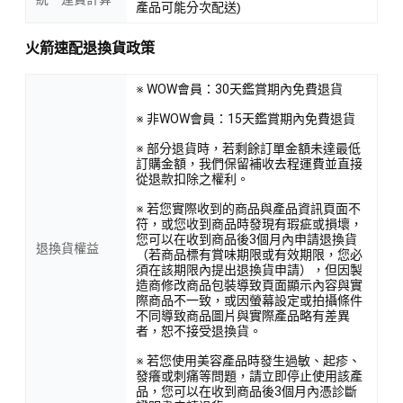
產品可能分次配送)
火箭速配退換貨政策
※ WOW會員：30天鑑賞期內免費退貨
※ 非WOW會員：15天鑑賞期內免費退貨
※ 部分退貨時，若剩餘訂單金額未達最低
訂購金額，我們保留補收去程運費並直接
從退款扣除之權利。
※ 若您實際收到的商品與產品資訊頁面不
符，或您收到商品時發現有瑕疵或損壞，
您可以在收到商品後3個月內申請退換貨
退換貨權益
（若商品標有賞味期限或有效期限，您必
須在該期限內提出退換貨申請），但因製
造商修改商品包裝導致頁面顯示內容與實
際商品不一致，或因螢幕設定或拍攝條件
不同導致商品圖片與實際產品略有差異
者，恕不接受退換貨。
※ 若您使用美容產品時發生過敏、起疹、
發癢或刺痛等問題，請立即停止使用該產
品，您可以在收到商品後3個月內憑診斷