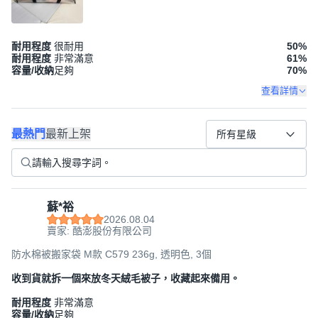
耐用程度
很耐用
50
%
耐用程度
非常滿意
61
%
容量/收納
足夠
70
%
查看詳情
最熱門
最新上架
所有星級
蘇*裕
2026.08.04
賣家: 酷澎股份有限公司
防水棉被搬家袋 M款 C579 236g, 透明色, 3個
收到貨就拆一個來放冬天絨毛被子，收藏起來備用。
耐用程度
非常滿意
容量/收納
足夠