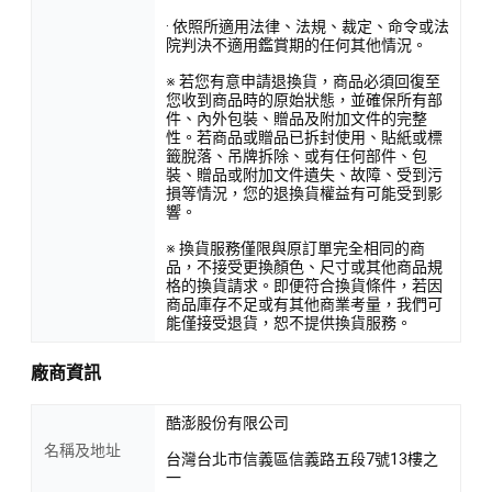
· 依照所適用法律、法規、裁定、命令或法
院判決不適用鑑賞期的任何其他情況。
※ 若您有意申請退換貨，商品必須回復至
您收到商品時的原始狀態，並確保所有部
件、內外包裝、贈品及附加文件的完整
性。若商品或贈品已拆封使用、貼紙或標
籤脫落、吊牌拆除、或有任何部件、包
裝、贈品或附加文件遺失、故障、受到污
損等情況，您的退換貨權益有可能受到影
響。
※ 換貨服務僅限與原訂單完全相同的商
品，不接受更換顏色、尺寸或其他商品規
格的換貨請求。即便符合換貨條件，若因
商品庫存不足或有其他商業考量，我們可
能僅接受退貨，恕不提供換貨服務。
廠商資訊
酷澎股份有限公司
名稱及地址
台灣台北市信義區信義路五段7號13樓之
一