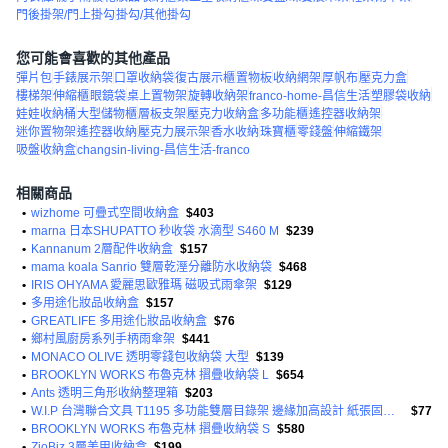
門後掛架/門上掛勾
掛勾/其他掛勾
您可能會喜歡的其他產品
彈片包
手錶展示架
口罩收納袋
復古展示櫃
置物板
收納網架
厚帆布
壓克力盒
樓梯架
伸縮櫃
眼鏡袋
桌上置物架
旋轉收納架
franco-home-昌信生活
塑膠袋收納
娃娃收納桶
大型儲物櫃
層板支架
壓克力收納盒
多功能櫃
遙控器收納架
迷你置物架
遙控器收納
壓克力展示架
香水收納
珠寶櫃
零錢盤
伸縮鐵架
吸盤收納盒
changsin-living-昌信生活-franco
相關商品
•
wizhome 可疊式空間收納盒
$403
•
marna 日本SHUPATTO 秒收袋 水滴型 S460 M
$239
•
Kannanum 2層配件收納盒
$157
•
mama koala Sanrio 雙層乾溼分離防水收納袋
$468
•
IRIS OHYAMA 愛麗思歐雅瑪 磁吸式雨傘架
$129
•
多用途化妝品收納盒
$157
•
GREATLIFE 多用途化妝品收納盒
$76
•
鄉村風廚房系列手柄雨傘架
$441
•
MONACO OLIVE 透明零錢包收納袋 大型
$139
•
BROOKLYN WORKS 布魯克林 摺疊收納袋 L
$654
•
Ants 透明三角形收納整理箱
$203
•
W.I.P 台灣聯合文具 T1195 多功能雙層目錄架 邊緣加高設計 紙張固定 不垂落
$77
•
BROOKLYN WORKS 布魯克林 摺疊收納袋 S
$580
•
ZioBiz 3層美甲收納盒
$199