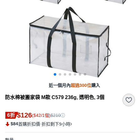
近一個月內
超過300位
購入
防水棉被搬家袋 M款 C579 236g, 透明色, 3個
$126
6折
($42/1個)
$210
$84
·
首購折扣價
折扣剩下9小時