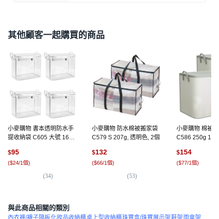
其他顧客一起購買的商品
小麥購物 書本透明防水手
小麥購物 防水棉被搬家袋
小麥購物 棉被
提收納袋 C605 大號 168g,
C579 S 207g, 透明色, 2個
C586 250g 18
經典白, 4個
2個
95
132
154
$
$
$
(
$24/1個
)
(
$66/1個
)
(
$77/1個
)
(
34
)
(
53
)
(
6
與此商品相關的類別
內衣褲/襪子隔板
化妝品收納櫃
桌上型收納櫃
珠寶盒/珠寶展示架
鞋架
雨傘架