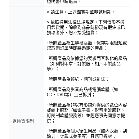
證明書申請退貨。
※ 請注意，上述鑑賞期並非試用期。
※ 依照適用法律法規規定，下列情形不適
用鑑賞期，除收到商品時發現有瑕疵或已
損壞者外，恕不接受退貨：
· 所購產品為生鮮易腐類、保存期限很短或
您取消訂單時即將過期的產品；
· 所購產品為依據您的要求而客製化的產品
（如刻製印章、訂製服、相片印製產品
等）；
· 所購產品為報紙、期刊或雜誌；
· 所購產品為影音商品或電腦軟體（如
CD、DVD等）且已拆封；
· 所購產品為非以有形媒介提供的數位內容
或線上服務（如電子書、影音串流服務、
訂閱制軟體服務等）並經您事先同意才提
供；
退換貨限制
· 所購產品為個人衛生用品（如內衣褲、刮
鬍刀、穿戴式美甲等）且您已拆封；