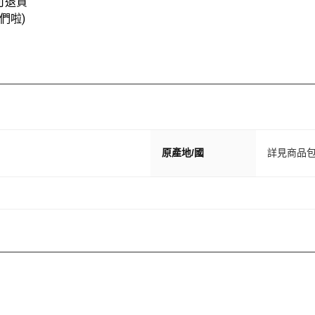
可退貨
們啦)
原產地/國
詳見商品