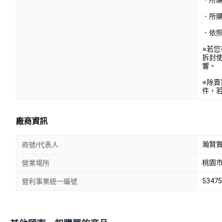
．所
．依
※若
拆封
響。
※除
件，
廠商資訊
瀚賢實
商號/代表人
桃園市
營業場所
53475
營利事業統一編號