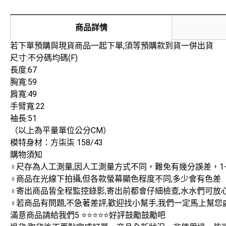
商品詳情
若下單預購與現貨商品一起下單,須等預購款到貨一併出貨
尺寸:不分碼均碼(F)
長度:67
胸寬:59
肩寬:49
手臂寬:22
袖長:51
（以上為平量單位公分CM）
模特身材：方柒柒 158/43
購物須知
‍♀️尺存為人工測量,因人工測量方式不同，難免有幾分誤差，1
‍♀️商品在光線下拍攝,但各款螢幕顯色程度不同,多少會有色差
‍♀️寄出商品皆全程監控錄影,寄出前都會仔細檢查,水水們可
‍♀️若商品有問題,不急著差評,歡迎找小幫手,我們一定馬上幫您
滿意商品請給我們5 ⭐⭐⭐⭐⭐好評鼓勵鼓勵吧