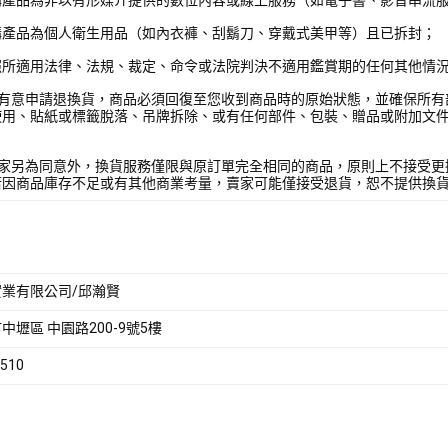
購產品為個人衛生用品（如內衣褲、刮鬍刀、穿戴式美甲等）且已拆封；
照所適用法律、法規、裁定、命令或法院判決不適用鑑賞期的任何其他情
您有意申請退換貨，商品必須回復至您收到商品時的原始狀態，並確保所有
使用、貼紙或標籤脫落、吊牌拆除、或有任何部件、包裝、贈品或附加文
賣家另為同意外，換貨服務僅限與原訂單完全相同的商品，原則上不接受更
若因商品庫存不足或有其他商業考量，賣家可能僅接受退貨，恕不提供換
業有限公司/邱瀚賢
中壢區 中園路200-9號5樓
510