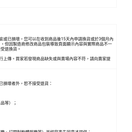
疵或已損壞，您可以在收到商品後15天內申請換貨或於3個月內
），但因製造商修改商品包裝導致頁面顯示內容與實際商品不一
接受退換貨。
行上傳。買家若發現商品缺失或與賣場內容不符，請向賣家提
已損壞者外，恕不接受退貨：
產品等）；
服務、訂閱制軟體服務等）並經您事先同意才提供；