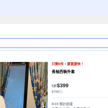
只剩
5
件，
要買要快！
長袖西裝外套
$399
5折
$798
8/18
預計送達