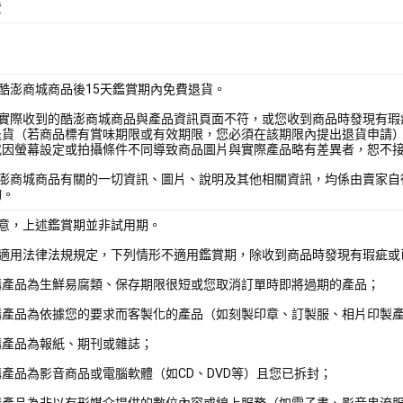
費
酷澎商城商品後15天鑑賞期內免費退貨。
您實際收到的酷澎商城商品與產品資訊頁面不符，或您收到商品時發現有瑕
退貨（若商品標有賞味期限或有效期限，您必須在該期限內提出退貨申請
或因螢幕設定或拍攝條件不同導致商品圖片與實際產品略有差異者，恕不
酷澎商城商品有關的一切資訊、圖片、說明及其他相關資訊，均係由賣家自
詢。
注意，上述鑑賞期並非試用期。
照適用法律法規規定，下列情形不適用鑑賞期，除收到商品時發現有瑕疵或
購產品為生鮮易腐類、保存期限很短或您取消訂單時即將過期的產品；
購產品為依據您的要求而客製化的產品（如刻製印章、訂製服、相片印製
購產品為報紙、期刊或雜誌；
產品為影音商品或電腦軟體（如CD、DVD等）且您已拆封；
購產品為非以有形媒介提供的數位內容或線上服務（如電子書、影音串流