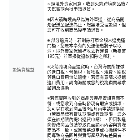
※ 經境外賣家同意，收到火箭跨境商品後7
天鑑賞期內得申請退貨。
※因火箭跨境商品為海外直送，從商品開
始配送至配達為止，恕無法受理退貨，但
您可在收到商品後申請退貨。
※ 部分退貨時，若剩餘訂單金額未達免運
門檻，您原本享有的免運優惠將予以取
消，境外賣家保留補收去程運費（新臺幣
195元）並直接從退款扣除之權利。
※火箭跨境商品退貨時，台灣海關所課徵
退換貨權益
的進口稅、營業稅、貨物稅、規費、關稅
等進口費用無法退還，若您有意請求退還
進口費用，請向海關或您的稅務顧問尋求
諮詢及協助
※若您實際收到的商品與產品資訊頁面不
符，或您收到商品時發現有瑕疵或損壞，
您可以在收到商品後3個月內申請退換貨
（若商品標有賞味期限或有效期限，您必
須在該期限內提出退貨申請），但因製造
商修改商品包裝導致頁面顯示內容與實際
商品不一致，或因螢幕設定或拍攝條件不
同導致商品圖片與實際產品略有差異者，