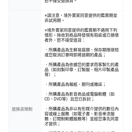
恕不接受退換貨。
※請注意，境外賣家同意提供的鑑賞期並
非試用期。
※境外賣家同意提供的鑑賞期不適用下列
情形，除收到商品時發現有瑕疵或已損壞
者外，恕不接受退貨：
．所購產品為生鮮易腐類、保存期限很短
或您取消訂單時即將過期的產品；
．所購產品為依據您的要求而客製化的產
品（如刻製印章、訂製服、相片印製產品
等）；
．所購產品為報紙、期刊或雜誌；
．所購產品為影音商品或電腦軟體（如
CD、DVD等）且您已拆封；
．所購產品為非以有形媒介提供的數位內
退換貨限制
容或線上服務（如電子書、影音串流服
務、訂閱制軟體服務等）並經您事先同意
才提供；