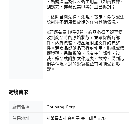
．所購產品為個人衛生用品（如內衣褲、
刮鬍刀、穿戴式美甲等）且已拆封；
．依照台灣法律、法規、裁定、命令或法
院判決不適用鑑賞期的任何其他情況。
※若您有意申請退貨，商品必須回復至您
收到商品時的原始狀態，並確保所有部
件、內外包裝、贈品及附加文件的完整
性。若商品或贈品已拆封使用、貼紙或標
籤脫落、吊牌拆除、或有任何部件、包
裝、贈品或附加文件遺失、故障、受到污
損等情況，您的退貨權益有可能受到影
響。
跨境賣家
廠商名稱
Coupang Corp.
註冊地址
서울특별시 송파구 송파대로 570