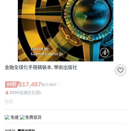
金融全球化手冊精裝本, 學術出版社
$17,497
99折
$17,697
$200
首購折扣價
缺貨
免運
免費退貨