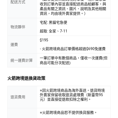
配送方式
收到訂單內容並直接配送商品給顧客，與
產品有關之資訊、圖片、說明及其他相關
資訊，均由境外賣家提供。）
宅配: 黑貓宅急便
物流夥伴
超取: 全家、7-11
$195
運費
- 火箭跨境商品訂單價格超過$690免運費
一筆訂單中有數個商品，僅收一次運費(但
統一運費計算
商品可能分次配送)
火箭跨境退換貨政策
※因火箭跨境商品為海外直送，退貨時境
外賣家保留收取退貨處理費（新臺幣95
退貨費用
元）並直接從退款扣除之權利。
※火箭跨境商品恕不提供換貨服務。