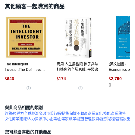
其他顧客一起購買的商品
The Intelligent
商周 人生無極限 孫子兵法
(英文圖書) Finan
Investor:The Definitive
打造你的全勝思維, 平裝書
Economics of I
Book on Value Investing,
精裝版, Princet
646
174
2,790
$
$
$
Harper Business
University Pre
0
(
1
)
(
2
)
與此商品相關的類別
經營/領導力
全球經濟
金融
市場行銷/銷售
保險
不動產
商業文化/技能
產業
稅務
女性商業
組織/人力資源
中小企業/企業家
就業/經歷管理
投資/證券
過程/基礎設施
您可能會喜歡的其他產品