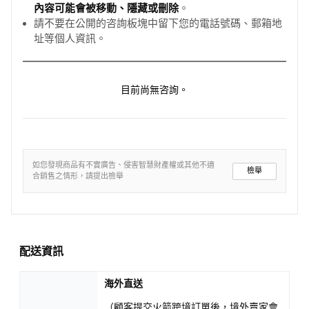
內容可能會被移動、隱藏或刪除
。
請不要在公開的咨詢板塊中留下您的電話號碼、郵箱地
址等個人資訊。
目前尚無咨詢。
如您發現商品有不實廣告、侵害智慧財產權或其他不適
檢舉
合銷售之情形，請提出檢舉
配送資訊
海外直送
（顧客提交火箭跨境訂單後，境外賣家會