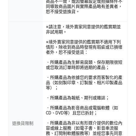
商品不一致，或因螢幕設定或拍攝條件不
同導致商品圖片與實際產品略有差異者，
恕不接受退換貨。
※請注意，境外賣家同意提供的鑑賞期並
非試用期。
※境外賣家同意提供的鑑賞期不適用下列
情形，除收到商品時發現有瑕疵或已損壞
者外，恕不接受退貨：
．所購產品為生鮮易腐類、保存期限很短
或您取消訂單時即將過期的產品；
．所購產品為依據您的要求而客製化的產
品（如刻製印章、訂製服、相片印製產品
等）；
．所購產品為報紙、期刊或雜誌；
．所購產品為影音商品或電腦軟體（如
CD、DVD等）且您已拆封；
．所購產品為非以有形媒介提供的數位內
退換貨限制
容或線上服務（如電子書、影音串流服
務、訂閱制軟體服務等）並經您事先同意