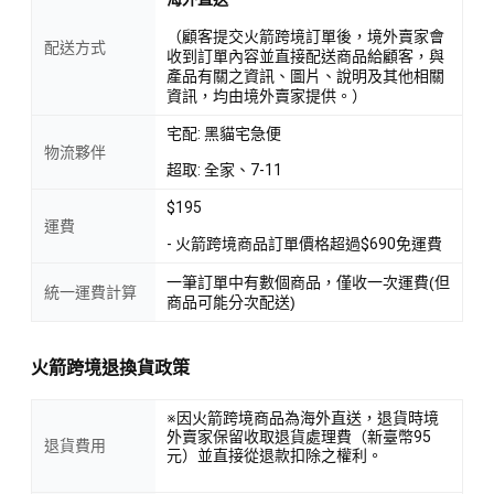
（顧客提交火箭跨境訂單後，境外賣家會
配送方式
收到訂單內容並直接配送商品給顧客，與
產品有關之資訊、圖片、說明及其他相關
資訊，均由境外賣家提供。）
宅配: 黑貓宅急便
物流夥伴
超取: 全家、7-11
$195
運費
- 火箭跨境商品訂單價格超過$690免運費
一筆訂單中有數個商品，僅收一次運費(但
統一運費計算
商品可能分次配送)
火箭跨境退換貨政策
※因火箭跨境商品為海外直送，退貨時境
外賣家保留收取退貨處理費（新臺幣95
退貨費用
元）並直接從退款扣除之權利。