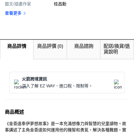
圖文/插畫作家
桂昌勳
查看更多
商品詳情
商品評價
(
0
)
商品諮詢
配送/換貨/退
貨說明
火箭跨境資訊
深入了解 EZ WAY、進口稅、限制等。
商品概述
《金善達奉伊夢想故事》是一本充滿想像力與智慧的兒童讀物。故
事講述了主角金善達如何運用他的機智和勇氣，解決各種難題，實