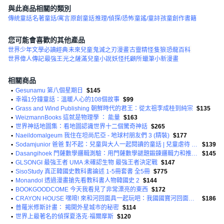
與此商品相關的類別
傳統童話
名著童話/寓言
原創童話
推理/偵探/恐怖
童謠/童詩
孩童創作書籍
您可能會喜歡的其他產品
世界少年文學必讀經典
未來兒童
鬼滅之刃漫畫
古靈精怪
隻狼
恐龍百科
世界偉人傳記
最強王
光之薩滿
兒童小說
妖怪托顧所
蠟筆小新漫畫
相關商品
•
Gesunamu 第八個星期日
$145
•
幸福1分鐘童話：溫暖人心的108個故事
$99
•
Grass and Wind Publishing 朝鮮時代的君王：從太祖李成桂到純宗
$135
•
WeizmannBooks 這就是物理學 ： 能量
$163
•
世界神話地圖集：看地圖認識世界十二個驚奇神話
$265
•
Naeildomalgeum 我住在坦尚尼亞 - 地球村朋友們 3 (精裝)
$177
•
Sodamjunior 爸爸 對不起：兒童與大人一起閱讀的童話 | 兒童虐待 家庭暴力
$139
•
Dasangihoek 門薩數學邏輯測驗：用門薩數學謎題鍛鍊邏輯力和推理力!
$145
•
GLSONGI 最強王者 UMA 未確認生物 最強王者決定戰
$147
•
SisoStudy 真正韓國史教科書論述 1-5冊套書 全5冊
$775
•
Monandol 透過漫畫搶先看教科書人物韓國史 2
$144
•
BOOKGOODCOME 今天我看見了非常漂亮的東西
$172
•
CRAYON HOUSE 嘿唷! 來和河回面具一起玩吧：我國國寶河回面具與世界文化遺產河回村的故事
$186
•
普羅米修斯計畫： 揭開外星城市的秘密
$114
•
世界上最著名的偵探夏洛克·福爾摩斯
$120