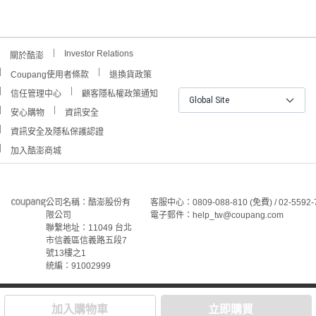
Investor Relations
關於酷澎
Coupang使用者條款
退換貨政策
信任管理中心
顧客隱私權政策通知
Global Site
安心購物
資訊安全
資訊安全及隱私保護認證
加入酷澎商城
公司名稱：酷澎股份有
客服中心：0809-088-810 (免費) / 02-5592-
限公司
電子郵件：help_tw@coupang.com
聯繫地址：11049 台北
市信義區信義路五段7
號13樓之1
統編：91002999
©Coupang Taiwan Co., Ltd. 保留所有權利。
本網站上顯示的所有商標、標誌和服務標誌均為酷澎股份有
加入購物車
立即購買
限公司和/或其在美國和其他國家/地區註冊之關聯公司之所