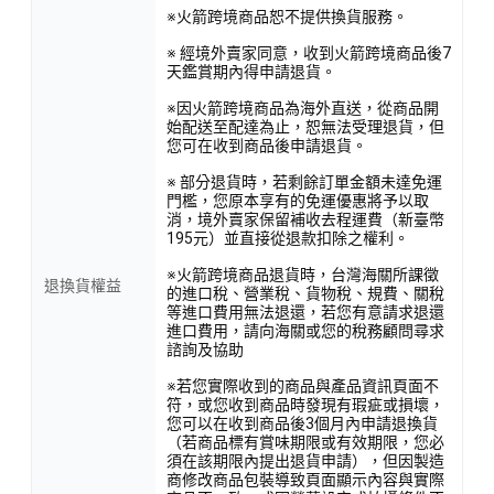
※火箭跨境商品恕不提供換貨服務。
※ 經境外賣家同意，收到火箭跨境商品後7
天鑑賞期內得申請退貨。
※因火箭跨境商品為海外直送，從商品開
始配送至配達為止，恕無法受理退貨，但
您可在收到商品後申請退貨。
※ 部分退貨時，若剩餘訂單金額未達免運
門檻，您原本享有的免運優惠將予以取
消，境外賣家保留補收去程運費（新臺幣
195元）並直接從退款扣除之權利。
※火箭跨境商品退貨時，台灣海關所課徵
退換貨權益
的進口稅、營業稅、貨物稅、規費、關稅
等進口費用無法退還，若您有意請求退還
進口費用，請向海關或您的稅務顧問尋求
諮詢及協助
※若您實際收到的商品與產品資訊頁面不
符，或您收到商品時發現有瑕疵或損壞，
您可以在收到商品後3個月內申請退換貨
（若商品標有賞味期限或有效期限，您必
須在該期限內提出退貨申請），但因製造
商修改商品包裝導致頁面顯示內容與實際