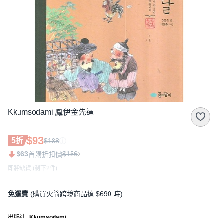
Kkumsodami 鳳伊金先達
$93
5折
$188
$63
$156
首購折扣價
即將缺貨 (剩下2件)
免運費
(購買火箭跨境商品達 $690 時)
出版社
:
Kkumsodami