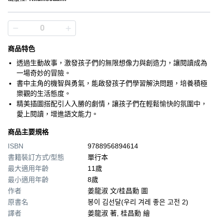
商品特色
透過生動故事，激發孩子們的無限想像力與創造力，讓閱讀成為
一場奇妙的冒險。
書中主角的機智與勇氣，能啟發孩子們學習解決問題，培養積極
樂觀的生活態度。
精美插圖搭配引人入勝的劇情，讓孩子們在輕鬆愉快的氛圍中，
愛上閱讀，增進語文能力。
商品主要規格
ISBN
9788956894614
書籍裝訂方式/型態
單行本
最大適用年齡
11歲
最小適用年齡
8歲
作者
姜龍淑 文/桂昌勳 圖
原書名
봉이 김선달(우리 겨레 좋은 고전 2)
譯者
姜龍淑 著, 桂昌勳 繪