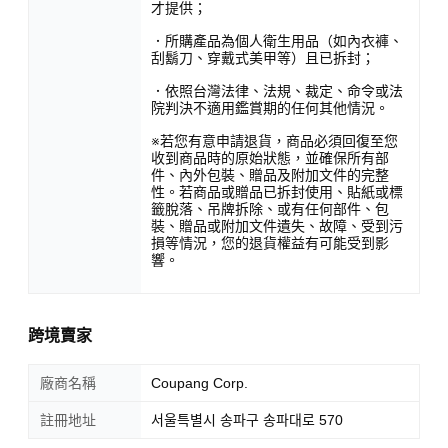
才提供；
．所購產品為個人衛生用品（如內衣褲、
刮鬍刀、穿戴式美甲等）且已拆封；
．依照台灣法律、法規、裁定、命令或法
院判決不適用鑑賞期的任何其他情況。
※若您有意申請退貨，商品必須回復至您
收到商品時的原始狀態，並確保所有部
件、內外包裝、贈品及附加文件的完整
性。若商品或贈品已拆封使用、貼紙或標
籤脫落、吊牌拆除、或有任何部件、包
裝、贈品或附加文件遺失、故障、受到污
損等情況，您的退貨權益有可能受到影
響。
跨境賣家
廠商名稱
Coupang Corp.
註冊地址
서울특별시 송파구 송파대로 570