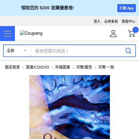
領取您的 $200 首購優惠卷!
打開 App
登入
註冊會員
客服中心
全部
酷澎首頁
圖書/CD/DVD
外國圖書
宗教/靈性
宗教 一般