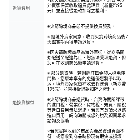
※因火箭跨境商品為海外直送，退貨時境
外賣家保留收取退貨處理費（新臺幣95
退貨費用
元）並直接從退款扣除之權利。
※火箭跨境商品恕不提供換貨服務。
※ 經境外賣家同意，收到火箭跨境商品後7
天鑑賞期內得申請退貨。
※因火箭跨境商品為海外直送，從商品開
始配送至配達為止，恕無法受理退貨，但
您可在收到商品後申請退貨。
※ 部分退貨時，若剩餘訂單金額未達免運
門檻，您原本享有的免運優惠將予以取
消，境外賣家保留補收去程運費（新臺幣
195元）並直接從退款扣除之權利。
※火箭跨境商品退貨時，台灣海關所課徵
退換貨權益
的進口稅、營業稅、貨物稅、規費、關稅
等進口費用無法退還，若您有意請求退還
進口費用，請向海關或您的稅務顧問尋求
諮詢及協助
※若您實際收到的商品與產品資訊頁面不
符，或您收到商品時發現有瑕疵或損壞，