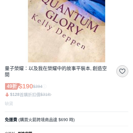
量子榮耀：以及我在榮耀中的故事平裝本, 創造空
間
$190
49折
$394
$128
$318
首購折扣價
缺貨
免運費
(購買火箭跨境商品達 $690 時)