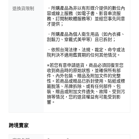
．所購產品為非以有形媒介提供的數位內
退換貨限制
容或線上服務（如電子書、影音串流服
務、訂閱制軟體服務等）並經您事先同意
才提供；
．所購產品為個人衛生用品（如內衣褲、
刮鬍刀、穿戴式美甲等）且已拆封；
．依照台灣法律、法規、裁定、命令或法
院判決不適用鑑賞期的任何其他情況。
※若您有意申請退貨，商品必須回復至您
收到商品時的原始狀態，並確保所有部
件、內外包裝、贈品及附加文件的完整
性。若商品或贈品已拆封使用、貼紙或標
籤脫落、吊牌拆除、或有任何部件、包
裝、贈品或附加文件遺失、故障、受到污
損等情況，您的退貨權益有可能受到影
響。
跨境賣家