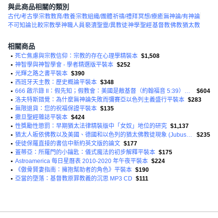
與此商品相關的類別
古代/考古學
宗教教育/教養
宗教組織/團體
祈禱/禮拜
冥想/療癒
無神論/有神論
不可知論
比較宗教學
神職人員
褻瀆聖靈/異教徒
神學
聖經
基督教
佛教
猶太教
相關商品
•
死亡焦慮與宗教信仰：宗教的存在心理學精裝本
$1,508
•
神智學與神智學會 - 學者精選版平裝本
$252
•
光輝之路之書平裝本
$390
•
西班牙天主教：歷史概論平裝本
$348
•
666 啟示錄 II：假先知；假教會：美國是敵基督（約翰福音 5:39）精裝本
$604
•
洛夫特斯錯覺：為什麼無神論失敗而彌賽亞以色列主義盛行平裝本
$283
•
無限退貨：您的祝福保證平裝本
$135
•
撒旦聖經雜誌平裝本
$424
•
性獎勵性懲罰：早期猶太法律精裝版中「女奴」地位的研究
$1,137
•
猶太人皈依佛教以及美國、德國和以色列的猶太佛教徒現象 (Jubus) 平裝本
$235
•
使徒保羅直接的書信中新約英文版的論文
$177
•
蓋蒂亞：所羅門的小鑰匙：儀式魔法的初步解釋平裝本
$175
•
Astroamerica 每日星曆表 2010-2020 年午夜平裝本
$224
•
《傲骨賢妻指南：擁抱幫助者的角色》平裝本
$190
•
亞當的墮落：基督教原罪教義的沉思 MP3 CD
$111