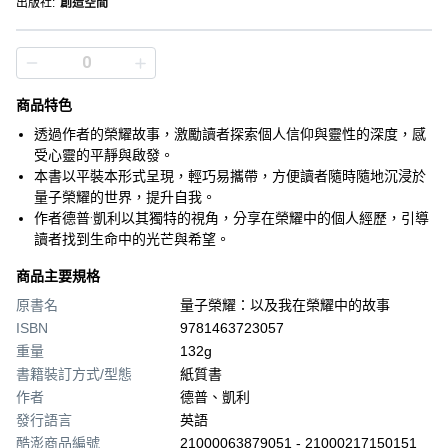
出版社
:
創造空間
商品特色
透過作者的榮耀故事，激勵讀者探索個人信仰與靈性的深度，感
受心靈的平靜與啟發。
本書以平裝本形式呈現，輕巧易攜帶，方便讀者隨時隨地沉浸於
量子榮耀的世界，提升自我。
作者德普·凱利以其獨特的視角，分享在榮耀中的個人經歷，引導
讀者找到生命中的光芒與希望。
商品主要規格
原書名
量子榮耀：以及我在榮耀中的故事
ISBN
9781463723057
重量
132g
書籍裝訂方式/型態
紙質書
作者
德普、凱利
發行語言
英語
酷澎商品編號
21000063879051 - 21000217150151