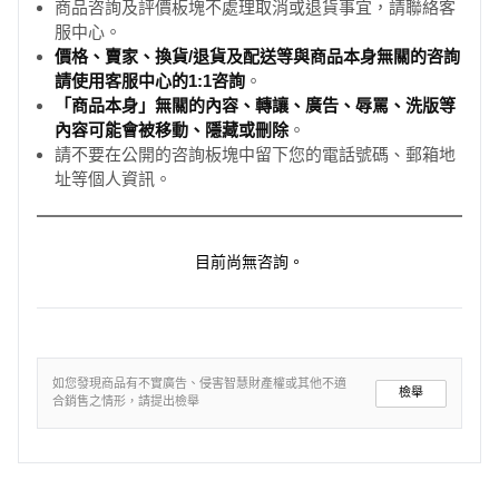
商品咨詢及評價板塊不處理取消或退貨事宜，請聯絡客
服中心。
價格、賣家、換貨/退貨及配送等與商品本身無關的咨詢
請使用客服中心的1:1咨詢
。
「商品本身」無關的內容、轉讓、廣告、辱罵、洗版等
內容可能會被移動、隱藏或刪除
。
請不要在公開的咨詢板塊中留下您的電話號碼、郵箱地
址等個人資訊。
目前尚無咨詢。
如您發現商品有不實廣告、侵害智慧財產權或其他不適
檢舉
合銷售之情形，請提出檢舉