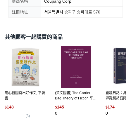
廠商名稱
Coupang Corp.
註冊地址
서울특별시 송파구 송파대로 570
其他顧客一起購買的商品
用心智圖寫出好作文, 平裝
(英文圖書) The Carrier
靈魂日記：身心
書
Bag Theory of Fiction 平裝
師羅凱銘從阿卡
版, Cosmogenesis, 英文
希塔療癒及家庭
148
145
174
$
$
$
列，尋找源頭之
0
0
岸的旅程, 平裝
(
3
)