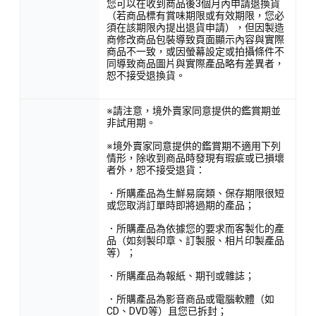
您可以在收到商品後3個月內申請退換貨
（若商品標有賞味期限或有效期限，您必
須在該期限內提出退貨申請），但因製造
商修改商品包裝導致頁面顯示內容與實際
商品不一致，或因螢幕設定或拍攝條件不
同導致商品圖片與實際產品略有差異者，
恕不接受退換貨。
※請注意，境外賣家同意提供的鑑賞期並
非試用期。
※境外賣家同意提供的鑑賞期不適用下列
情形，除收到商品時發現有瑕疵或已損壞
者外，恕不接受退貨：
．所購產品為生鮮易腐類、保存期限很短
或您取消訂單時即將過期的產品；
．所購產品為依據您的要求而客製化的產
品（如刻製印章、訂製服、相片印製產品
等）；
．所購產品為報紙、期刊或雜誌；
．所購產品為影音商品或電腦軟體（如
CD、DVD等）且您已拆封；