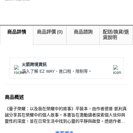
商品詳情
商品評價
(
0
)
商品諮詢
配送/換貨/退
貨說明
火箭跨境資訊
深入了解 EZ WAY、進口稅、限制等。
商品概述
《量子榮耀：以及我在榮耀中的故事》平裝本，由作者德普·凱利真
誠分享其在榮耀中的個人故事。本書旨在激勵讀者探索個人信仰與
靈性的深度，並在日常生活中找到心靈的平靜與啟發。透過作者的
獨特視角，讀者將感受到生命中的光芒與希望，並學習如何在逆境