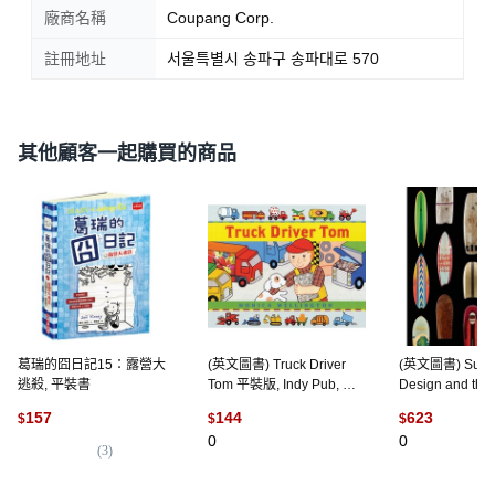
廠商名稱
Coupang Corp.
註冊地址
서울특별시 송파구 송파대로 570
其他顧客一起購買的商品
葛瑞的囧日記15：露營大
(英文圖書) Truck Driver
(英文圖書) Surf C
逃殺, 平裝書
Tom 平裝版, Indy Pub, 英
Design and the 
文
Board Riding 
157
144
623
$
$
$
Press, 英文
0
0
(
3
)