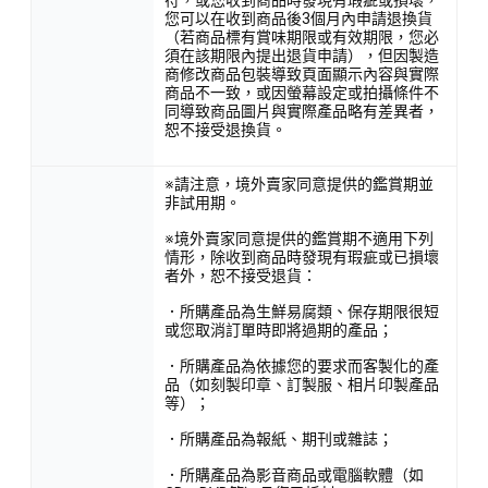
您可以在收到商品後3個月內申請退換貨
（若商品標有賞味期限或有效期限，您必
須在該期限內提出退貨申請），但因製造
商修改商品包裝導致頁面顯示內容與實際
商品不一致，或因螢幕設定或拍攝條件不
同導致商品圖片與實際產品略有差異者，
恕不接受退換貨。
※請注意，境外賣家同意提供的鑑賞期並
非試用期。
※境外賣家同意提供的鑑賞期不適用下列
情形，除收到商品時發現有瑕疵或已損壞
者外，恕不接受退貨：
．所購產品為生鮮易腐類、保存期限很短
或您取消訂單時即將過期的產品；
．所購產品為依據您的要求而客製化的產
品（如刻製印章、訂製服、相片印製產品
等）；
．所購產品為報紙、期刊或雜誌；
．所購產品為影音商品或電腦軟體（如