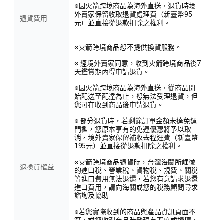
※因火箭跨境商品為海外直送，退貨時境
外賣家保留收取退貨處理費（新臺幣95
退貨費用
元）並直接從退款扣除之權利。
※火箭跨境商品恕不提供換貨服務。
※ 經境外賣家同意，收到火箭跨境商品後7
天鑑賞期內得申請退貨。
※因火箭跨境商品為海外直送，從商品開
始配送至配達為止，恕無法受理退貨，但
您可在收到商品後申請退貨。
※ 部分退貨時，若剩餘訂單金額未達免運
門檻，您原本享有的免運優惠將予以取
消，境外賣家保留補收去程運費（新臺幣
195元）並直接從退款扣除之權利。
※火箭跨境商品退貨時，台灣海關所課徵
退換貨權益
的進口稅、營業稅、貨物稅、規費、關稅
等進口費用無法退還，若您有意請求退還
進口費用，請向海關或您的稅務顧問尋求
諮詢及協助
※若您實際收到的商品與產品資訊頁面不
符，或您收到商品時發現有瑕疵或損壞，