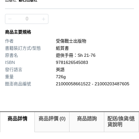
出版社
:
銀石出版社
商品主要規格
作者
受傷戰士出版物
書籍裝訂方式/型態
紙質書
原書名
遊俠手冊：Sh 21-76
ISBN
9781626545083
發行語言
英語
重量
726g
酷澎商品編號
21000058661522 - 21000203487605
商品詳情
商品評價
(
0
)
商品諮詢
配送/換貨/退
貨說明