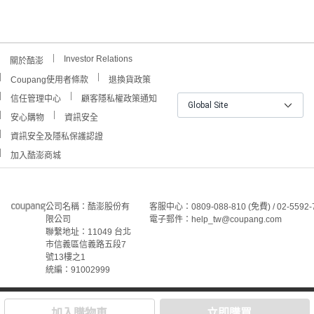
Investor Relations
關於酷澎
Coupang使用者條款
退換貨政策
信任管理中心
顧客隱私權政策通知
Global Site
安心購物
資訊安全
資訊安全及隱私保護認證
加入酷澎商城
公司名稱：酷澎股份有
客服中心：0809-088-810 (免費) / 02-5592-
限公司
電子郵件：help_tw@coupang.com
聯繫地址：11049 台北
市信義區信義路五段7
號13樓之1
統編：91002999
©Coupang Taiwan Co., Ltd. 保留所有權利。
本網站上顯示的所有商標、標誌和服務標誌均為酷澎股份有
加入購物車
立即購買