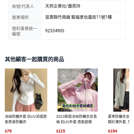
天邦企業社/蕭燕玲
商號/代表人
苗栗縣竹南鎮 聖福里信義街11號1樓
營業場所
營利事業統一
92334905
編號
其他顧客一起購買的商品
冰絲防曬外套 抗UV涼感透
2023新款冰絲防曬衣女長
夏季防曬衣女寬
氣修身防曬衣
袖 抗UV外套 透氣遮陽
開衫薄外套, 灰綠
議135-150斤】
79
115
194
$
$
$