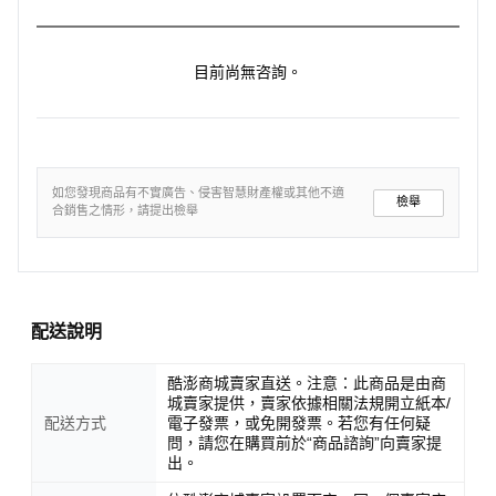
目前尚無咨詢。
如您發現商品有不實廣告、侵害智慧財產權或其他不適
檢舉
合銷售之情形，請提出檢舉
配送說明
酷澎商城賣家直送。注意：此商品是由商
城賣家提供，賣家依據相關法規開立紙本/
配送方式
電子發票，或免開發票。若您有任何疑
問，請您在購買前於“商品諮詢”向賣家提
出。