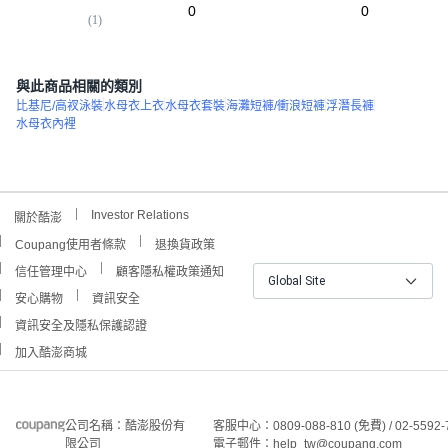
0
0
(
1
)
與此商品相關的類別
比基尼/高衩泳裝
水母衣上衣
水母衣套裝
海灘短褲/衝浪短褲
浮潛長褲
水母衣內裡
Investor Relations
關於酷澎
Coupang使用者條款
退換貨政策
信任管理中心
顧客隱私權政策通知
Global Site
安心購物
資訊安全
資訊安全及隱私保護認證
加入酷澎商城
公司名稱：酷澎股份有
客服中心：0809-088-810 (免費) / 02-5592-
限公司
電子郵件：help_tw@coupang.com