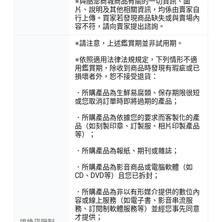
※與酷澎商城商品有關的一切資訊、圖
片、說明及其他相關資訊，均係由賣家自
行上傳。買家若發現商品缺失或與賣場內
容不符，請向賣家提出諮詢。
※請注意，上述鑑賞期並非試用期。
※依照適用法律法規規定，下列情形不適
用鑑賞期，除收到商品時發現有瑕疵或已
損壞者外，恕不接受退貨：
．所購產品為生鮮易腐類、保存期限很短
或您取消訂單時即將過期的產品；
．所購產品為依據您的要求而客製化的產
品（如刻製印章、訂製服、相片印製產品
等）；
．所購產品為報紙、期刊或雜誌；
．所購產品為影音商品或電腦軟體（如
CD、DVD等）且您已拆封；
．所購產品為非以有形媒介提供的數位內
容或線上服務（如電子書、影音串流服
務、訂閱制軟體服務等）並經您事先同意
才提供；