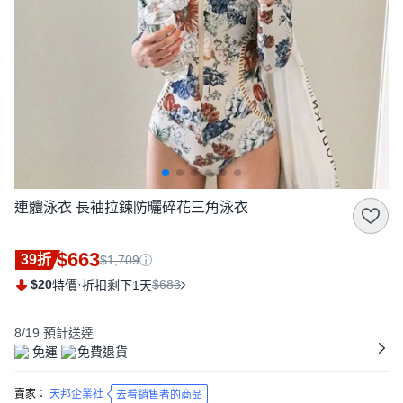
連體泳衣 長袖拉鍊防曬碎花三角泳衣
$663
39折
$1,709
$20
·
$683
特價
折扣剩下1天
8/19
預計送達
免運
免費退貨
賣家：
天邦企業社
去看銷售者的商品