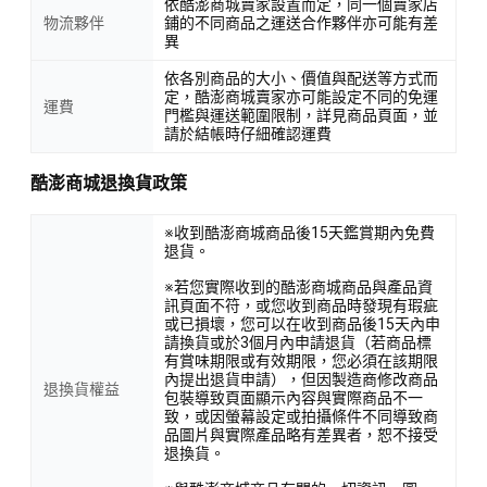
依酷澎商城賣家設置而定，同一個賣家店
物流夥伴
鋪的不同商品之運送合作夥伴亦可能有差
異
依各別商品的大小、價值與配送等方式而
定，酷澎商城賣家亦可能設定不同的免運
運費
門檻與運送範圍限制，詳見商品頁面，並
請於結帳時仔細確認運費
酷澎商城退換貨政策
※收到酷澎商城商品後15天鑑賞期內免費
退貨。
※若您實際收到的酷澎商城商品與產品資
訊頁面不符，或您收到商品時發現有瑕疵
或已損壞，您可以在收到商品後15天內申
請換貨或於3個月內申請退貨（若商品標
有賞味期限或有效期限，您必須在該期限
內提出退貨申請），但因製造商修改商品
退換貨權益
包裝導致頁面顯示內容與實際商品不一
致，或因螢幕設定或拍攝條件不同導致商
品圖片與實際產品略有差異者，恕不接受
退換貨。