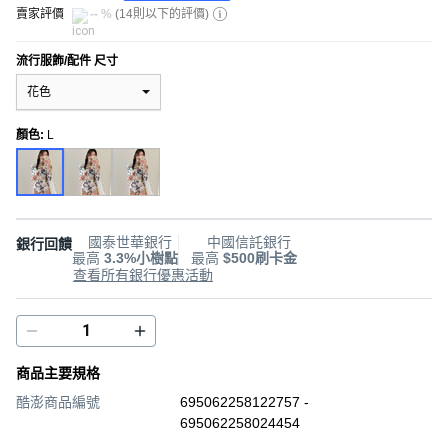
賣家評價
-- %
(
14則以下的評價
)
流行服飾/配件 尺寸
花色
顏色
:
L
國泰世華銀行
中國信託銀行
銀行回饋
最高
3.3%小樹點
最高
$500刷卡金
查看所有銀行優惠活動
商品主要規格
酷澎商品編號
695062258122757 -
695062258024454