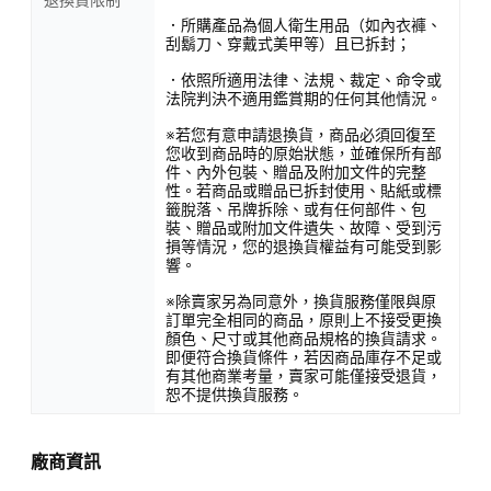
退換貨限制
．所購產品為個人衛生用品（如內衣褲、
刮鬍刀、穿戴式美甲等）且已拆封；
．依照所適用法律、法規、裁定、命令或
法院判決不適用鑑賞期的任何其他情況。
※若您有意申請退換貨，商品必須回復至
您收到商品時的原始狀態，並確保所有部
件、內外包裝、贈品及附加文件的完整
性。若商品或贈品已拆封使用、貼紙或標
籤脫落、吊牌拆除、或有任何部件、包
裝、贈品或附加文件遺失、故障、受到污
損等情況，您的退換貨權益有可能受到影
響。
※除賣家另為同意外，換貨服務僅限與原
訂單完全相同的商品，原則上不接受更換
顏色、尺寸或其他商品規格的換貨請求。
即便符合換貨條件，若因商品庫存不足或
有其他商業考量，賣家可能僅接受退貨，
恕不提供換貨服務。
廠商資訊