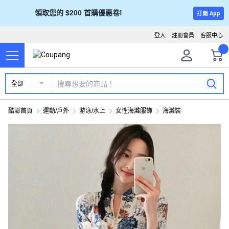
領取您的 $200 首購優惠卷!
打開 App
登入
註冊會員
客服中心
全部
酷澎首頁
運動/戶外
游泳/水上
女性海灘服飾
海灘裝