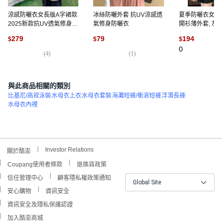
涼感防曬衣女長版A字裙款
冰絲防曬外套 抗UV涼感透
夏季防曬衣女寬
2025新款抗UV透氣修身防
氣修身防曬衣
開衫薄外套, 灰綠
曬長外套現貨隔日達
議135-150斤】
279
79
194
$
$
$
0
(
4
)
(
1
)
與此商品相關的類別
比基尼/高衩泳裝
水母衣上衣
水母衣套裝
海灘短褲/衝浪短褲
浮潛長褲
水母衣內裡
Investor Relations
關於酷澎
Coupang使用者條款
退換貨政策
信任管理中心
顧客隱私權政策通知
Global Site
安心購物
資訊安全
資訊安全及隱私保護認證
加入酷澎商城