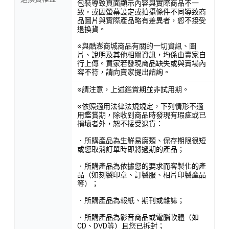
包裝導致頁面顯示內容與實際商品不一
致，或因螢幕設定或拍攝條件不同導致商
品圖片與實際產品略有差異者，恕不接受
退換貨。
※與酷澎商城商品有關的一切資訊、圖
片、說明及其他相關資訊，均係由賣家自
行上傳。買家若發現商品缺失或與賣場內
容不符，請向賣家提出諮詢。
※請注意，上述鑑賞期並非試用期。
※依照適用法律法規規定，下列情形不適
用鑑賞期，除收到商品時發現有瑕疵或已
損壞者外，恕不接受退貨：
．所購產品為生鮮易腐類、保存期限很短
或您取消訂單時即將過期的產品；
．所購產品為依據您的要求而客製化的產
品（如刻製印章、訂製服、相片印製產品
等）；
．所購產品為報紙、期刊或雜誌；
．所購產品為影音商品或電腦軟體（如
CD、DVD等）且您已拆封；