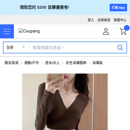
領取您的 $200 首購優惠卷!
打開 App
登入
註冊會員
客服中心
全部
酷澎首頁
運動/戶外
游泳/水上
女性海灘服飾
海灘裝