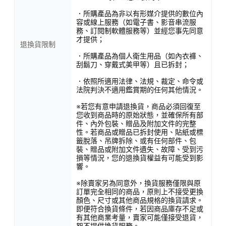
．所購產品為非以有形媒介提供的數位內
容或線上服務（如電子書、影音串流服
務、訂閱制軟體服務等）並經您事先同意
才提供；
退換貨限制
．所購產品為個人衛生用品（如內衣褲、
刮鬍刀、穿戴式美甲等）且已拆封；
．依照所適用法律、法規、裁定、命令或
法院判決不適用鑑賞期的任何其他情況。
※若您有意申請退換貨，商品必須回復至
您收到商品時的原始狀態，並確保所有部
件、內外包裝、贈品及附加文件的完整
性。若商品或贈品已拆封使用、貼紙或標
籤脫落、吊牌拆除、或有任何部件、包
裝、贈品或附加文件遺失、故障、受到污
損等情況，您的退換貨權益有可能受到影
響。
※除賣家另為同意外，換貨服務僅限與原
訂單完全相同的商品，原則上不接受更換
顏色、尺寸或其他商品規格的換貨請求。
即便符合換貨條件，若因商品庫存不足或
有其他商業考量，賣家可能僅接受退貨，
恕不提供換貨服務。