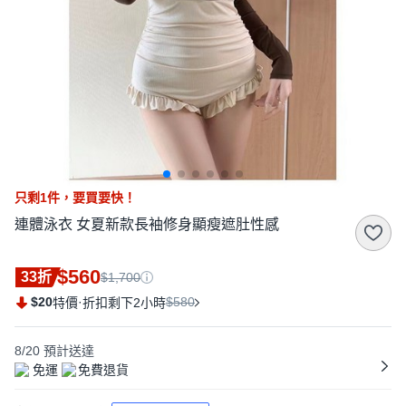
只剩
1
件，
要買要快！
連體泳衣 女夏新款長袖修身顯瘦遮肚性感
$560
33折
$1,700
$20
·
$580
特價
折扣剩下2小時
8/20
預計送達
免運
免費退貨