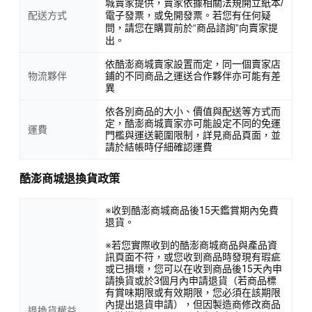
城賣家提供，賣家依據相關法規開立紙本/
配送方式
電子發票，或免開發票。若您有任何疑
問，請您在購買前於“商品諮詢”向賣家提
出。
依酷澎商城賣家設置而定，同一個賣家店
物流夥伴
鋪的不同商品之運送合作夥伴亦可能有差
異
依各別商品的大小、價值與配送等方式而
定，酷澎商城賣家亦可能設定不同的免運
運費
門檻與運送範圍限制，詳見商品頁面，並
請於結帳時仔細確認運費
酷澎商城退換貨政策
※收到酷澎商城商品後15天鑑賞期內免費
退貨。
※若您實際收到的酷澎商城商品與產品資
訊頁面不符，或您收到商品時發現有瑕疵
或已損壞，您可以在收到商品後15天內申
請換貨或於3個月內申請退貨（若商品標
有賞味期限或有效期限，您必須在該期限
內提出退貨申請），但因製造商修改商品
退換貨權益