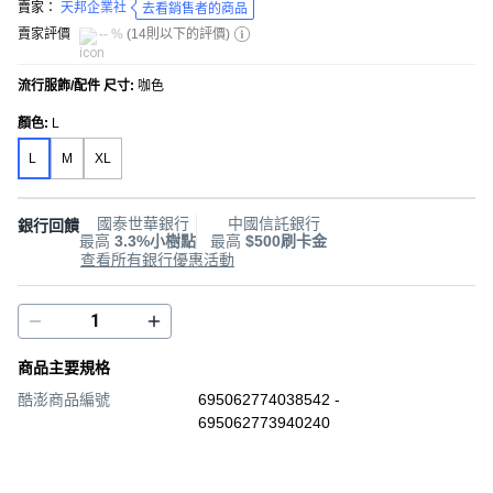
賣家：
天邦企業社
去看銷售者的商品
賣家評價
-- %
(
14則以下的評價
)
流行服飾/配件 尺寸
:
咖色
顏色
:
L
L
M
XL
國泰世華銀行
中國信託銀行
銀行回饋
最高
3.3%小樹點
最高
$500刷卡金
查看所有銀行優惠活動
商品主要規格
酷澎商品編號
695062774038542 -
695062773940240