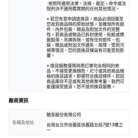
· 依照所適用法律、法規、裁定、命令或法
院判決不適用鑑賞期的任何其他情況。
※ 若您有意申請退換貨，商品必須回復至
您收到商品時的原始狀態，並確保所有部
件、內外包裝、贈品及附加文件的完整
性。若商品或贈品已拆封使用、貼紙或標
籤脫落、吊牌拆除、或有任何部件、包
裝、贈品或附加文件遺失、故障、受到污
損等情況，您的退換貨權益有可能受到影
響。
※ 換貨服務僅限與原訂單完全相同的商
品，不接受更換顏色、尺寸或其他商品規
格的換貨請求。即便符合換貨條件，若因
商品庫存不足或有其他商業考量，我們可
能僅接受退貨，恕不提供換貨服務。
廠商資訊
酷澎股份有限公司
名稱及地址
台灣台北市信義區信義路五段7號13樓之
一