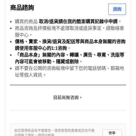
商品諮詢
諮詢
購買的商品
取消/退貨請在我的酷澎購買記錄中申請
。
商品咨詢及評價板塊不處理取消或退貨事宜，請聯絡客
服中心。
價格、賣家、換貨/退貨及配送等與商品本身無關的咨詢
請使用客服中心的1:1咨詢
。
「商品本身」無關的內容、轉讓、廣告、辱罵、洗版等
內容可能會被移動、隱藏或刪除
。
請不要在公開的咨詢板塊中留下您的電話號碼、郵箱地
址等個人資訊。
目前尚無咨詢。
如您發現商品有不實廣告、侵害智慧財產權或其他不適
檢舉
合銷售之情形，請提出檢舉