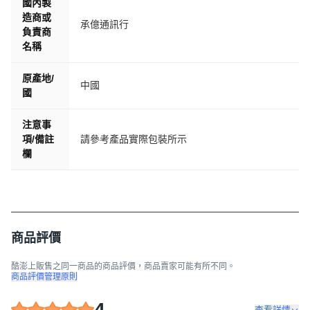
國內製
造商或
承億通訊行
負責商
名稱
原產地/
中國
國
注意事
項/備註
請參考產品實際包裝所示
欄
商品評價
酷澎上販售之同一商品的商品評價，商品賣家可能有所不同。
商品評價管理原則
4
查看詳情