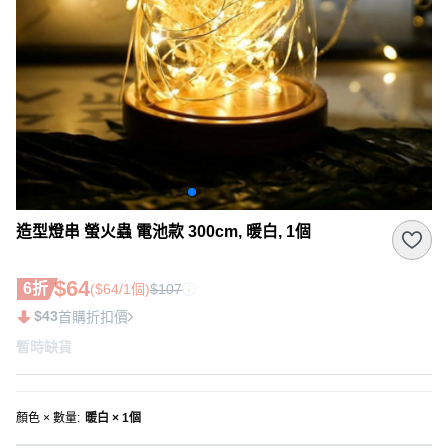
造型燈串 螢火蟲 電池款 300cm, 暖白, 1個
$64
6折
($64/1個)
$107
$43
首購折扣價
暫時缺貨
顏色 × 數量
:
暖白 × 1個