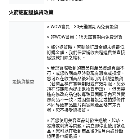
火箭速配退換貨政策
※ WOW會員：30天鑑賞期內免費退貨
※ 非WOW會員：15天鑑賞期內免費退貨
※ 部分退貨時，若剩餘訂單金額未達最低
訂購金額，我們保留補收去程運費並直接
從退款扣除之權利。
※ 若您實際收到的商品與產品資訊頁面不
符，或您收到商品時發現有瑕疵或損壞，
您可以在收到商品後3個月內申請退換貨
退換貨權益
（若商品標有賞味期限或有效期限，您必
須在該期限內提出退換貨申請），但因製
造商修改商品包裝導致頁面顯示內容與實
際商品不一致，或因螢幕設定或拍攝條件
不同導致商品圖片與實際產品略有差異
者，恕不接受退換貨。
※ 若您使用美容產品時發生過敏、起疹、
發癢或刺痛等問題，請立即停止使用該產
品，您可以在收到商品後3個月內憑診斷
證明書申請退貨。