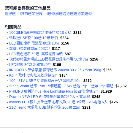
您可能會喜歡的其他產品
銅線燈
led裝飾燈
吊燈線
led燈條
樹燈
泡泡燈
燈泡串
燈條
相關商品
•
100頭LED高亮銅線燈 附遙控器 10公尺
$212
•
珍珠燈USB款 100燈 10米 暖白
$234
•
LED圓形燈串 電池型 80燈 10m
$156
•
聖誕LED裝飾燈串 20顆燈
$117
•
LED暖色燈串 50燈+高級電源插頭
$87
•
現代鄉村風太陽能LED櫻花露台燈泡串燈 50燈 7m
$256
•
LED線燈 30燈 水銀電池型
$109
•
iINDOORS 英倫家居 籐球燈串 200cm 30 x 25 x 5cm 350g
$255
•
Kolin 歌林 七彩炫光軟燈條 2m
$134
•
100L 31V USB八功能綠線高亮V8帶膠泡 10m
$212
•
String World 燈串 15m 15個燈座 + 15W 燈泡 15p + 燈罩 15p 套組
$2,282
•
PHILIPS 飛利浦 hue Hue Lightstrip Plus 第四代 燈條 2m
$1,929
•
Dawoo NEW LED 迷你櫻桃燈串 50燈 2入 + 電源線
$248
•
makery LED 照片掛飾燈串 心形夾款 20燈 3公尺 + AA電池 6入
$126
•
21C Trend 太陽能 USB 迷你燈泡 200顆 22m
$281