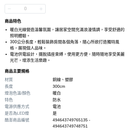
商品特色
暖白光線營造溫馨氛圍，讓居家空間充滿浪漫情調，享受舒適的
照明體驗。
300公分長度，輕鬆裝飾房間各個角落，隨心所欲打造獨特風
格，展現個人品味。
電池供電設計，擺脫插座束縛，使用更方便，隨時隨地享受美麗
光芒，增添生活樂趣。
商品主要規格
材質
銅線、塑膠
長度
300cm
燈泡色溫/顏色
暖白
特色
防水
電源供應方式
電池
是否為LED燈
是
酷澎商品編號
494643749765135 -
494643749748751