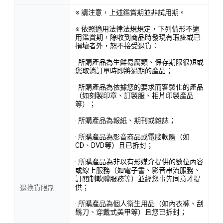
※ 請注意，上述鑑賞期並非試用期。
※ 依照適用法律法規規定，下列情形不適
用鑑賞期，除收到商品時發現有瑕疵或已
損壞者外，恕不接受退貨：
· 所購產品為生鮮易腐類、保存期限很短或
您取消訂單時即將過期的產品；
· 所購產品為依據您的要求而客製化的產品
（如刻製印章、訂製服、相片印製產品
等）；
· 所購產品為報紙、期刊或雜誌；
· 所購產品為影音商品或電腦軟體（如
CD、DVD等）且已拆封；
· 所購產品為非以有形媒介提供的數位內容
或線上服務（如電子書、影音串流服務、
訂閱制軟體服務等）並經您事先同意才提
供；
退換貨限制
· 所購產品為個人衛生用品（如內衣褲、刮
鬍刀、穿戴式美甲等）且您已拆封；