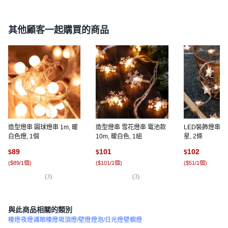
其他顧客一起購買的商品
造型燈串 圓球燈串 1m, 暖
造型燈串 雪花燈串 電池款
LED裝飾燈串 電
白色燈, 1個
10m, 暖白色, 1組
星, 2條
89
101
102
$
$
$
(
$89/1個
)
(
$101/1個
)
(
$51/1個
)
(
3
)
(
3
)
(
1
與此商品相關的類別
檯燈
夜燈
護眼檯燈
吸頂燈/壁燈
燈泡/日光燈
壁櫥燈