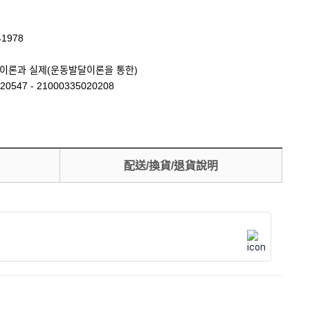
41978
이론과 실제(운동발달이론을 통한)
20547 - 21000335020208
配送/換貨/退貨說明