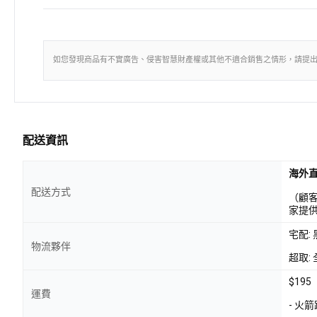
如您發現商品有不實廣告、侵害智慧財產權或其他不適合銷售之情形，請提
配送資訊
海外
配送方式
（顧
家提
宅配:
物流夥伴
超取: 
$195
運費
- 火