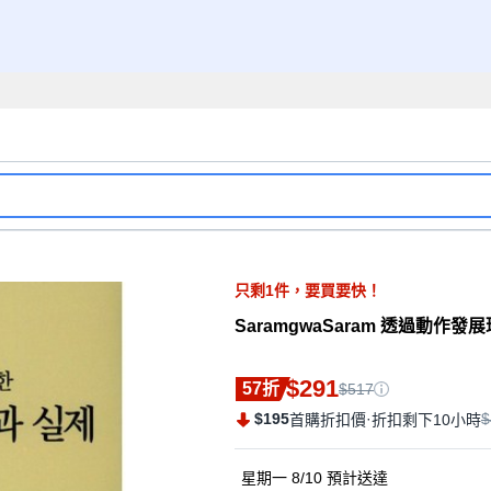
只剩
1
件，
要買要快！
SaramgwaSaram 透過動作
$291
57折
$517
$195
·
$
首購折扣價
折扣剩下10小時
星期一 8/10
預計送達