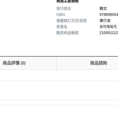
商品主要規格
發行語言
韓文
ISBN
97889855
書籍裝訂方式/型態
單行本
原書名
유아체육의 
酷澎商品編號
210001112
商品評價
(
0
)
商品諮詢