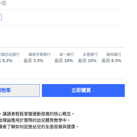
)
中國信託銀行
國泰世華銀行
第一銀行
永豐銀行
聯邦銀行
兆
高
6.2%
最高
3.3%
最高
18%
最高
10%
最高
8.3%
最高
購物車
立即購買
，讓讀者輕鬆掌握運動發展的核心概念。
動理論應用於實際的幼兒體育教學中。
讀者了解如何促進幼兒的全面發展與健康。