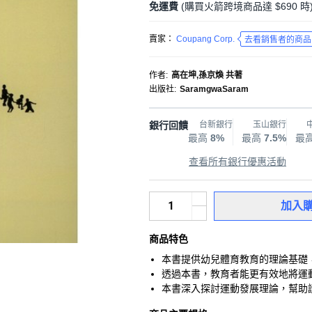
免運費
(購買火箭跨境商品達 $690 時
賣家：
Coupang Corp.
去看銷售者的商品
作者
:
高在坤,孫京煥 共著
出版社
:
SaramgwaSaram
銀行回饋
台新銀行
玉山銀行
最高
8%
最高
7.5%
最
查看所有銀行優惠活動
加入
商品特色
本書提供幼兒體育教育的理論基礎
透過本書，教育者能更有效地將運
本書深入探討運動發展理論，幫助