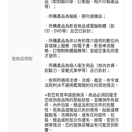
品（如刻製印章、訂製服、相片印製產品
等）；
．所購產品為報紙、期刊或雜誌；
．所購產品為影音商品或電腦軟體（如
CD、DVD等）且您已拆封；
．所購產品為非以有形媒介提供的數位內
容或線上服務（如電子書、影音串流服
務、訂閱制軟體服務等）並經您事先同意
才提供；
退換貨限制
．所購產品為個人衛生用品（如內衣褲、
刮鬍刀、穿戴式美甲等）且已拆封；
．依照所適用法律、法規、裁定、命令或
法院判決不適用鑑賞期的任何其他情況。
※若您有意申請退換貨，商品必須回復至
您收到商品時的原始狀態，並確保所有部
件、內外包裝、贈品及附加文件的完整
性。若商品或贈品已拆封使用、貼紙或標
籤脫落、吊牌拆除、或有任何部件、包
裝、贈品或附加文件遺失、故障、受到污
損等情況，您的退換貨權益有可能受到影
響。