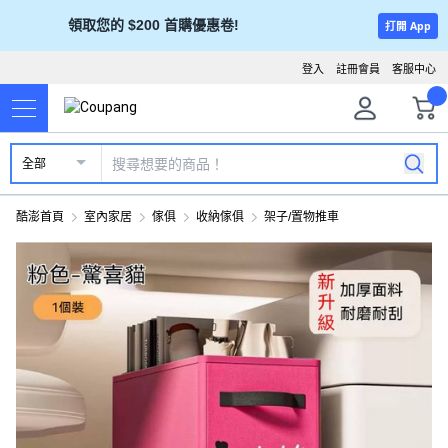
領取您的 $200 首購優惠卷!
打開 App
登入
註冊會員
客服中心
全部
酷澎首頁
室內家居
傢俱
收納傢俱
架子/置物推車