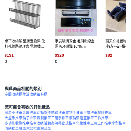
桌下收納架 壁掛置物架 免
宇晨裝潢五金 毛刷出線盒,
頂天立地置物架 
打孔線路整理盒 電線插座
黑色,不緩衝16*8cm
座(左+右)-橫桿
收納架, 白色單層40CM, 插
131
320
82
$
$
$
排架30CM（贈無痕貼）
0
0
(
1
)
與此商品相關的類別
空間收納櫃
生活收納箱
鞋櫃
您可能會喜歡的其他產品
廚房小推車
金屬推車
活動架
不銹鋼推車
置物手推車
三層推車
塑膠推車
大型手推車
輪子推車
鐵製推車
三層手推車
滾輪架
浴室推車
工作推車
多功能收納推車
推車收納
活動書架
移動式推車
化妝推車
三層工作推車
小型推車
收納推車
餐車
木頭推車
玻璃架