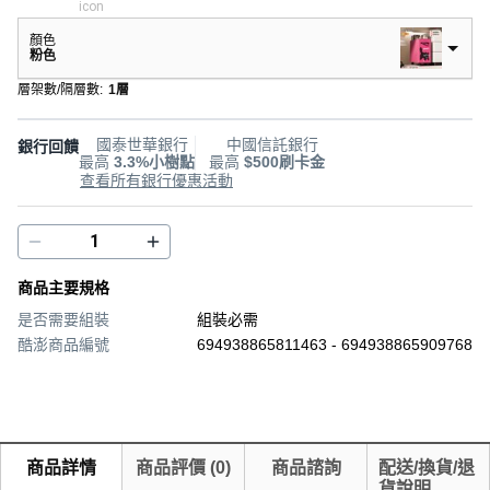
顏色
粉色
層架數/隔層數
:
1層
國泰世華銀行
中國信託銀行
銀行回饋
最高
3.3%小樹點
最高
$500刷卡金
查看所有銀行優惠活動
商品主要規格
是否需要組裝
組裝必需
酷澎商品編號
694938865811463 - 694938865909768
商品詳情
商品評價
(
0
)
商品諮詢
配送/換貨/退
貨說明