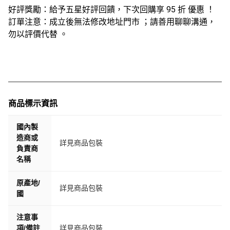
好評獎勵：給予五星好評回饋，下次回購享 95 折 優惠 ！
訂單注意：成立後無法修改地址門市 ；請善用聊聊溝通，
勿以評價代替 。
商品標示資訊
國內製
造商或
詳見商品包裝
負責商
名稱
原產地/
詳見商品包裝
國
注意事
項/備註
詳見商品包裝