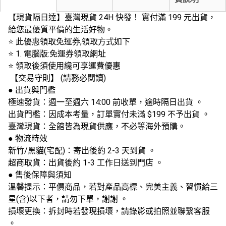
【現貨隔日達】臺灣現貨 24H 快發！ 實付滿 199 元出貨，
給您最優質平價的生活好物。
⭐ 此優惠領取免運券,領取方式如下
⭐ 1. 電腦版:免運券領取網址
⭐ 領取後須使用纔可享運費優惠
️ 【交易守則】 (請務必閱讀)
● 出貨與門檻
極速發貨：週一至週六 14:00 前收單，逾時隔日出貨 。
出貨門檻：因成本考量，訂單實付未滿 $199 不予出貨 。
臺灣現貨：全館皆為現貨供應，不必等海外預購。
● 物流時效
新竹/黑貓(宅配)：寄出後約 2-3 天到貨 。
超商取貨：出貨後約 1-3 工作日送到門店 。
● 售後保障與須知
溫馨提示：平價商品，若對產品高標、完美主義、習慣給三
星(含)以下者，請勿下單，謝謝 。
損壞更換：拆封時若發現損壞，請錄影或拍照並聯繫客服
。