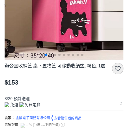
辦公室收納筐 桌下置物筐 可移動收納籃, 粉色, 1層
$153
8/20
預計送達
免運
免費退貨
賣家：
金鼎電子商務有限公司
去看銷售者的商品
賣家評價
-- %
(
14則以下的評價
)