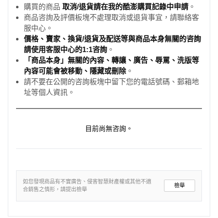
購買的商品
取消/退貨請在我的酷澎購買記錄中申請
。
商品咨詢及評價板塊不處理取消或退貨事宜，請聯絡客
服中心。
價格、賣家、換貨/退貨及配送等與商品本身無關的咨詢
請使用客服中心的1:1咨詢
。
「商品本身」無關的內容、轉讓、廣告、辱罵、洗版等
內容可能會被移動、隱藏或刪除
。
請不要在公開的咨詢板塊中留下您的電話號碼、郵箱地
址等個人資訊。
目前尚無咨詢。
如您發現商品有不實廣告、侵害智慧財產權或其他不適
檢舉
合銷售之情形，請提出檢舉