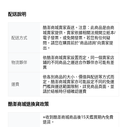
配送說明
酷澎商城賣家直送。注意：此商品是由商
城賣家提供，賣家依據相關法規開立紙本/
配送方式
電子發票，或免開發票。若您有任何疑
問，請您在購買前於“商品諮詢”向賣家提
出。
依酷澎商城賣家設置而定，同一個賣家店
物流夥伴
鋪的不同商品之運送合作夥伴亦可能有差
異
依各別商品的大小、價值與配送等方式而
定，酷澎商城賣家亦可能設定不同的免運
運費
門檻與運送範圍限制，詳見商品頁面，並
請於結帳時仔細確認運費
酷澎商城退換貨政策
※收到酷澎商城商品後15天鑑賞期內免費
退貨。