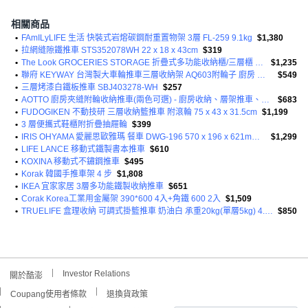
相關商品
•
FAmILyLIFE 生活 快裝式岩熔碳鋼耐重置物架 3層 FL-259 9.1kg
$1,380
•
拉網縫隙鐵推車 STS352078WH 22 x 18 x 43cm
$319
•
The Look GROCERIES STORAGE 折疊式多功能收納櫃/三層櫃 附輪 65cm
$1,235
•
聯府 KEYWAY 台灣製大車輪推車三層收納架 AQ603附輪子 廚房 客廳 臥室小物收納整理
$549
•
三層烤漆白鐵板推車 SBJ403278-WH
$257
•
AOTTO 廚房夾縫附輪收納推車(兩色可選) - 廚房收納、層架推車、隙縫收納
$683
•
FUDOGIKEN 不動技研 三層收納籃推車 附滾輪 75 x 43 x 31.5cm
$1,199
•
3 層便攜式鞋櫃附折疊抽屜輪
$399
•
IRIS OHYAMA 愛麗思歐雅瑪 餐車 DWG-196 570 x 196 x 621mm 9780g
$1,299
•
LIFE LANCE 移動式鐵製書本推車
$610
•
KOXINA 移動式不鏽鋼推車
$495
•
Korak 韓國手推車架 4 步
$1,808
•
IKEA 宜家家居 3層多功能鐵製收納推車
$651
•
Corak Korea工業用金屬架 390*600 4入+角鐵 600 2入
$1,509
•
TRUELIFE 盒理收納 可調式掛籃推車 奶油白 承重20kg(單層5kg) 4.3kg
$850
Investor Relations
關於酷澎
Coupang使用者條款
退換貨政策