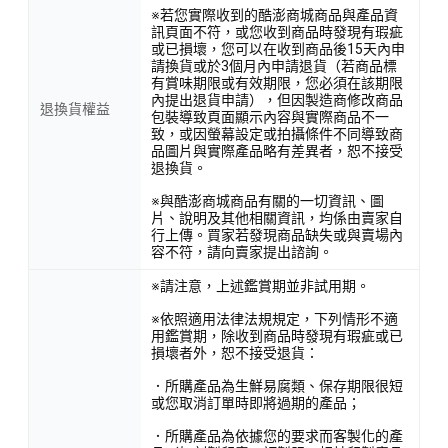
※若您實際收到的酷澎商城商品與產品資
訊頁面不符，或您收到商品時發現有瑕疵
或已損壞，您可以在收到商品後15天內申
請換貨或於3個月內申請退貨（若商品標
有賞味期限或有效期限，您必須在該期限
內提出退貨申請），但因製造商修改商品
退換貨權益
包裝導致頁面顯示內容與實際商品不一
致，或因螢幕設定或拍攝條件不同導致商
品圖片與實際產品略有差異者，恕不接受
退換貨。
※與酷澎商城商品有關的一切資訊、圖
片、說明及其他相關資訊，均係由賣家自
行上傳。買家若發現商品缺失或與賣場內
容不符，請向賣家提出諮詢。
※請注意，上述鑑賞期並非試用期。
※依照適用法律法規規定，下列情形不適
用鑑賞期，除收到商品時發現有瑕疵或已
損壞者外，恕不接受退貨：
．所購產品為生鮮易腐類、保存期限很短
或您取消訂單時即將過期的產品；
．所購產品為依據您的要求而客製化的產